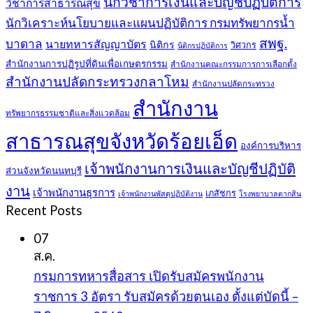
นักวิชาการเงินและบัญชีปฏิบัติการ
วิชาการสาธารณสุข
นักวิเคราะห์นโยบายและแผนปฏิบัติการ กรมทรัพยากรน้ำ
สพฐ.
บาดาล
นายทหารสัญญาบัตร
นิติกร
วิศวกร
นิติกรปฏิบัติการ
สำนักงานการปฏิรูปที่ดินเพื่อเกษตรกรรม
สำนักงานคณะกรรมการการเลือกตั้ง
สำนักงานปลัดกระทรวงกลาโหม
สำนักงานปลัดกระทรวง
สำนักงาน
ทรัพยากรธรรมชาติและสิ่งแวดล้อม
สาธารณสุขจังหวัดร้อยเอ็ด
องค์การบริหาร
เจ้าพนักงานการเงินและบัญชีปฏิบัติ
ส่วนจังหวัดนนทบุรี
งาน
เจ้าพนักงานธุรการ
เภสัชกร
เจ้าพนักงานพัสดุปฏิบัติงาน
โรงพยาบาลตากสิน
Recent Posts
07
ส.ค.
กรมการทหารสื่อสาร เปิดรับสมัครพนักงาน
ราชการ 3 อัตรา รับสมัครด้วยตนเอง ตั้งแต่บัดนี้ –