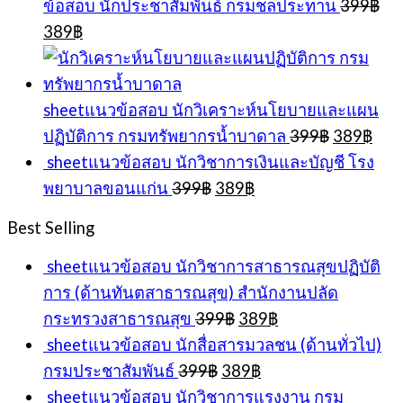
ข้อสอบ นักประชาสัมพันธ์ กรมชลประทาน
399
฿
Original
Current
389
฿
price
price
was:
is:
399฿.
389฿.
sheetแนวข้อสอบ นักวิเคราะห์นโยบายและแผน
Original
Cur
ปฏิบัติการ กรมทรัพยากรน้ำบาดาล
399
฿
389
฿
price
pric
sheetแนวข้อสอบ นักวิชาการเงินและบัญชี โรง
was:
is:
Original
Current
พยาบาลขอนแก่น
399
฿
389
฿
399฿.
389
price
price
was:
is:
Best Selling
399฿.
389฿.
sheetแนวข้อสอบ นักวิชาการสาธารณสุขปฏิบัติ
การ (ด้านทันตสาธารณสุข) สำนักงานปลัด
Original
Current
กระทรวงสาธารณสุข
399
฿
389
฿
price
price
sheetแนวข้อสอบ นักสื่อสารมวลชน (ด้านทั่วไป)
was:
is:
Original
Current
กรมประชาสัมพันธ์
399
฿
389
฿
399฿.
389฿.
price
price
sheetแนวข้อสอบ นักวิชาการแรงงาน กรม