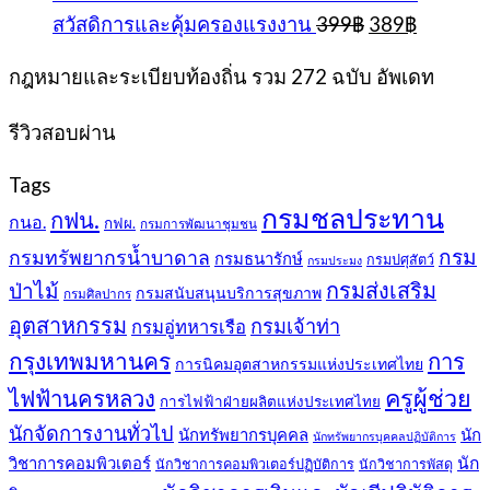
was:
is:
Original
Current
สวัสดิการและคุ้มครองแรงงาน
399
฿
389
฿
399฿.
389฿.
price
price
was:
is:
กฎหมายและระเบียบท้องถิ่น รวม 272 ฉบับ อัพเดท
399฿.
389฿.
รีวิวสอบผ่าน
Tags
กรมชลประทาน
กฟน.
กนอ.
กฟผ.
กรมการพัฒนาชุมชน
กรม
กรมทรัพยากรน้ำบาดาล
กรมธนารักษ์
กรมปศุสัตว์
กรมประมง
กรมส่งเสริม
ป่าไม้
กรมสนับสนุนบริการสุขภาพ
กรมศิลปากร
อุตสาหกรรม
กรมเจ้าท่า
กรมอู่ทหารเรือ
กรุงเทพมหานคร
การ
การนิคมอุตสาหกรรมแห่งประเทศไทย
ครูผู้ช่วย
ไฟฟ้านครหลวง
การไฟฟ้าฝ่ายผลิตแห่งประเทศไทย
นักจัดการงานทั่วไป
นักทรัพยากรบุคคล
นัก
นักทรัพยากรบุคคลปฏิบัติการ
วิชาการคอมพิวเตอร์
นัก
นักวิชาการคอมพิวเตอร์ปฏิบัติการ
นักวิชาการพัสดุ