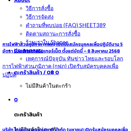
About
วิธีการสั่งซื้อ
วิธีการจัดส่ง
คำถามที่พบบ่อย (FAQ) SHEET389
ติดตามสถานะการสั่งซื้อ
ร้านเราใน Shopee
การไฟฟ้าส่วนภูมิภาค (กฟภ) เปิดรับสมัครบุคคลเพื่อปฏิบัติงาน 5
ประกาศสอบ
อัตรา รับสมัครทางอินเทอร์เน็ต ตั้งแต่บัดนี้ – 8 สิงหาคม 2568
เหตุการณ์ปัจจุบัน ทันข่าว ไทยและรอบโลก
การไฟฟ้าส่วนภูมิภาค (กฟภ) เปิดรับสมัครบุคคลเพื่อ
ตะกร้าสินค้า /
0
฿
0
ปฏิบัติ
ไม่มีสินค้าในตะกร้า
0
ตะกร้าสินค้า
บริษัท โทรคมนาคมแห่งชาติ จำกัด (มหาชน) เปิดรับสมัครบุคคลเพื่อ
ไม่มีสินค้าในตะกร้า