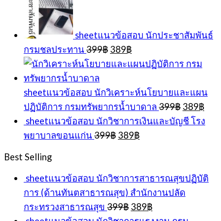
sheetแนวข้อสอบ นักประชาสัมพันธ์
Original
Current
กรมชลประทาน
399
฿
389
฿
price
price
was:
is:
399฿.
389฿.
sheetแนวข้อสอบ นักวิเคราะห์นโยบายและแผน
Original
Cur
ปฏิบัติการ กรมทรัพยากรน้ำบาดาล
399
฿
389
฿
price
pric
sheetแนวข้อสอบ นักวิชาการเงินและบัญชี โรง
was:
is:
Original
Current
พยาบาลขอนแก่น
399
฿
389
฿
399฿.
389
price
price
was:
is:
Best Selling
399฿.
389฿.
sheetแนวข้อสอบ นักวิชาการสาธารณสุขปฏิบัติ
การ (ด้านทันตสาธารณสุข) สำนักงานปลัด
Original
Current
กระทรวงสาธารณสุข
399
฿
389
฿
price
price