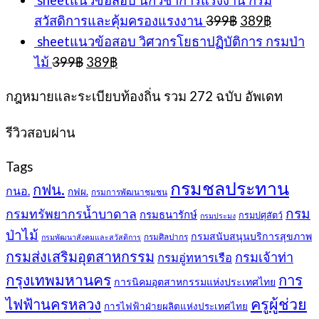
sheetแนวข้อสอบ นักวิชาการแรงงาน กรม
was:
is:
Original
Current
สวัสดิการและคุ้มครองแรงงาน
399
฿
389
฿
399฿.
389฿.
price
price
sheetแนวข้อสอบ วิศวกรโยธาปฏิบัติการ กรมป่า
was:
is:
Original
Current
ไม้
399
฿
389
฿
399฿.
389฿.
price
price
was:
is:
กฎหมายและระเบียบท้องถิ่น รวม 272 ฉบับ อัพเดท
399฿.
389฿.
รีวิวสอบผ่าน
Tags
กรมชลประทาน
กฟน.
กนอ.
กฟผ.
กรมการพัฒนาชุมชน
กรม
กรมทรัพยากรน้ำบาดาล
กรมธนารักษ์
กรมปศุสัตว์
กรมประมง
ป่าไม้
กรมสนับสนุนบริการสุขภาพ
กรมศิลปากร
กรมพัฒนาสังคมและสวัสดิการ
กรมส่งเสริมอุตสาหกรรม
กรมเจ้าท่า
กรมอู่ทหารเรือ
กรุงเทพมหานคร
การ
การนิคมอุตสาหกรรมแห่งประเทศไทย
ครูผู้ช่วย
ไฟฟ้านครหลวง
การไฟฟ้าฝ่ายผลิตแห่งประเทศไทย