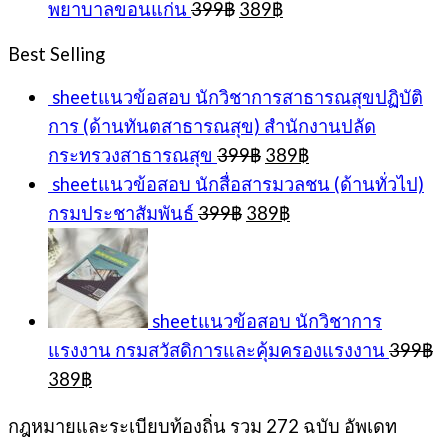
Original
Current
พยาบาลขอนแก่น
399
฿
389
฿
399฿.
389
price
price
was:
is:
Best Selling
399฿.
389฿.
sheetแนวข้อสอบ นักวิชาการสาธารณสุขปฏิบัติ
การ (ด้านทันตสาธารณสุข) สำนักงานปลัด
Original
Current
กระทรวงสาธารณสุข
399
฿
389
฿
price
price
sheetแนวข้อสอบ นักสื่อสารมวลชน (ด้านทั่วไป)
was:
is:
Original
Current
กรมประชาสัมพันธ์
399
฿
389
฿
399฿.
389฿.
price
price
was:
is:
399฿.
389฿.
sheetแนวข้อสอบ นักวิชาการ
แรงงาน กรมสวัสดิการและคุ้มครองแรงงาน
399
฿
Original
Current
389
฿
price
price
was:
is:
กฎหมายและระเบียบท้องถิ่น รวม 272 ฉบับ อัพเดท
399฿.
389฿.