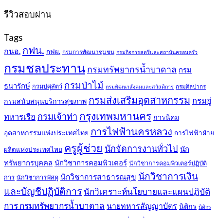
รีวิวสอบผ่าน
Tags
กฟน.
กนอ.
กฟผ.
กรมการพัฒนาชุมชน
กรมกิจการสตรีและสถาบันครอบครัว
กรมชลประทาน
กรมทรัพยากรน้ำบาดาล
กรม
กรมป่าไม้
ธนารักษ์
กรมปศุสัตว์
กรมศิลปากร
กรมพัฒนาสังคมและสวัสดิการ
กรมส่งเสริมอุตสาหกรรม
กรมอู่
กรมสนับสนุนบริการสุขภาพ
กรุงเทพมหานคร
กรมเจ้าท่า
ทหารเรือ
การนิคม
การไฟฟ้านครหลวง
อุตสาหกรรมแห่งประเทศไทย
การไฟฟ้าฝ่าย
ครูผู้ช่วย
นักจัดการงานทั่วไป
นัก
ผลิตแห่งประเทศไทย
ทรัพยากรบุคคล
นักวิชาการคอมพิวเตอร์
นักวิชาการคอมพิวเตอร์ปฏิบัติ
นักวิชาการเงิน
นักวิชาการสาธารณสุข
การ
นักวิชาการพัสดุ
และบัญชีปฏิบัติการ
นักวิเคราะห์นโยบายและแผนปฏิบัติ
การ กรมทรัพยากรน้ำบาดาล
นายทหารสัญญาบัตร
นิติกร
นิติกร