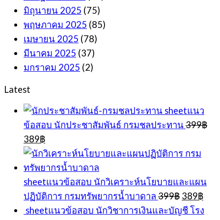
มิถุนายน 2025
(75)
พฤษภาคม 2025
(85)
เมษายน 2025
(78)
มีนาคม 2025
(37)
มกราคม 2025
(2)
Latest
sheetแนว
ข้อสอบ นักประชาสัมพันธ์ กรมชลประทาน
399
฿
Original
Current
389
฿
price
price
was:
is:
399฿.
389฿.
sheetแนวข้อสอบ นักวิเคราะห์นโยบายและแผน
Original
Cur
ปฏิบัติการ กรมทรัพยากรน้ำบาดาล
399
฿
389
฿
price
pric
sheetแนวข้อสอบ นักวิชาการเงินและบัญชี โรง
was:
is: