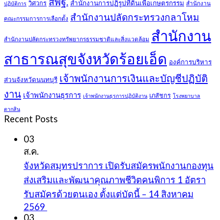
สพฐ.
สำนักงานการปฏิรูปที่ดินเพื่อเกษตรกรรม
วิศวกร
สำนักงาน
ปฏิบัติการ
สำนักงานปลัดกระทรวงกลาโหม
คณะกรรมการการเลือกตั้ง
สำนักงาน
สำนักงานปลัดกระทรวงทรัพยากรธรรมชาติและสิ่งแวดล้อม
สาธารณสุขจังหวัดร้อยเอ็ด
องค์การบริหาร
เจ้าพนักงานการเงินและบัญชีปฏิบัติ
ส่วนจังหวัดนนทบุรี
งาน
เจ้าพนักงานธุรการ
เภสัชกร
เจ้าพนักงานธุรการปฏิบัติงาน
โรงพยาบาล
ตากสิน
Recent Posts
03
ส.ค.
จังหวัดสมุทรปราการ เปิดรับสมัครพนักงานกองทุน
ส่งเสริมและพัฒนาคุณภาพชีวิตคนพิการ 1 อัตรา
รับสมัครด้วยตนเอง ตั้งแต่บัดนี้ – 14 สิงหาคม
2569
03