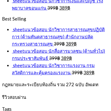
sheetแนวข้อสอบ นักวิชาการเงินและบัญชี โรง
was:
is:
Original
Current
พยาบาลขอนแก่น
399
฿
389
฿
399฿.
389
price
price
was:
is:
Best Selling
399฿.
389฿.
sheetแนวข้อสอบ นักวิชาการสาธารณสุขปฏิบัติ
การ (ด้านทันตสาธารณสุข) สำนักงานปลัด
Original
Current
กระทรวงสาธารณสุข
399
฿
389
฿
price
price
sheetแนวข้อสอบ นักสื่อสารมวลชน (ด้านทั่วไป)
was:
is:
Original
Current
กรมประชาสัมพันธ์
399
฿
389
฿
399฿.
389฿.
price
price
sheetแนวข้อสอบ นักวิชาการแรงงาน กรม
was:
is:
Original
Current
สวัสดิการและคุ้มครองแรงงาน
399
฿
389
฿
399฿.
389฿.
price
price
was:
is:
กฎหมายและระเบียบท้องถิ่น รวม 272 ฉบับ อัพเดท
399฿.
389฿.
รีวิวสอบผ่าน
Tags