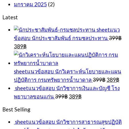
มกราคม 2025
(2)
Latest
sheetแนว
ข้อสอบ นักประชาสัมพันธ์ กรมชลประทาน
399
฿
Original
Current
389
฿
price
price
was:
is:
399฿.
389฿.
sheetแนวข้อสอบ นักวิเคราะห์นโยบายและแผน
Original
Cur
ปฏิบัติการ กรมทรัพยากรน้ำบาดาล
399
฿
389
฿
price
pric
sheetแนวข้อสอบ นักวิชาการเงินและบัญชี โรง
was:
is:
Original
Current
พยาบาลขอนแก่น
399
฿
389
฿
399฿.
389
price
price
was:
is:
Best Selling
399฿.
389฿.
sheetแนวข้อสอบ นักวิชาการสาธารณสุขปฏิบัติ