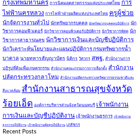
กรุงเทพมหานคร
การ
การนิคมอุตสาหกรรมแห่งประเทศไทย
ครูผู้ช่วย
ไฟฟ้านครหลวง
การไฟฟ้าฝ่ายผลิตแห่งประเทศไทย
นักจัดการงานทั่วไป
นักทรัพยากรบุคคล
นัก
นักทรัพยากรบุคคลปฏิบัติการ
วิชาการคอมพิวเตอร์
นัก
นักวิชาการคอมพิวเตอร์ปฏิบัติการ
นักวิชาการพัสดุ
นักวิชาการเงินและบัญชีปฏิบัติการ
วิชาการสาธารณสุข
นักวิเคราะห์นโยบายและแผนปฏิบัติการ กรมทรัพยากรน้ำ
สพฐ.
บาดาล
นายทหารสัญญาบัตร
นิติกร
สำนักงานการ
วิศวกร
สำนักงาน
ปฏิรูปที่ดินเพื่อเกษตรกรรม
สำนักงานคณะกรรมการการเลือกตั้ง
ปลัดกระทรวงกลาโหม
สำนักงานปลัดกระทรวงทรัพยากรธรรมชาติและ
สำนักงานสาธารณสุขจังหวัด
สิ่งแวดล้อม
ร้อยเอ็ด
เจ้าพนักงาน
องค์การบริหารส่วนจังหวัดนนทบุรี
การเงินและบัญชีปฏิบัติงาน
เจ้าพนักงานธุรการ
เจ้าพนักงาน
เภสัชกร
ธุรการปฏิบัติงาน
เจ้าพนักงานพัสดุปฏิบัติงาน
Recent Posts