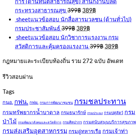
การ (ด้านทันตสาธารณสุข) สำนักงานปลัด
Original
Current
กระทรวงสาธารณสุข
399
฿
389
฿
price
price
sheetแนวข้อสอบ นักสื่อสารมวลชน (ด้านทั่วไป)
was:
is:
Original
Current
กรมประชาสัมพันธ์
399
฿
389
฿
399฿.
389฿.
price
price
sheetแนวข้อสอบ นักวิชาการแรงงาน กรม
was:
is:
Original
Current
สวัสดิการและคุ้มครองแรงงาน
399
฿
389
฿
399฿.
389฿.
price
price
was:
is:
กฎหมายและระเบียบท้องถิ่น รวม 272 ฉบับ อัพเดท
399฿.
389฿.
รีวิวสอบผ่าน
Tags
กรมชลประทาน
กฟน.
กนอ.
กฟผ.
กรมการพัฒนาชุมชน
กรม
กรมทรัพยากรน้ำบาดาล
กรมธนารักษ์
กรมปศุสัตว์
กรมประมง
ป่าไม้
กรมสนับสนุนบริการสุขภาพ
กรมศิลปากร
กรมพัฒนาสังคมและสวัสดิการ
กรมส่งเสริมอุตสาหกรรม
กรมเจ้าท่า
กรมอู่ทหารเรือ