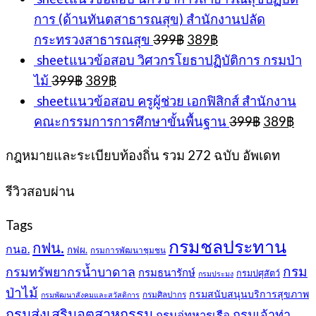
การ (ด้านทันตสาธารณสุข) สำนักงานปลัด
Original
Current
กระทรวงสาธารณสุข
399
฿
389
฿
price
price
sheetแนวข้อสอบ วิศวกรโยธาปฏิบัติการ กรมป่า
was:
is:
Original
Current
ไม้
399
฿
389
฿
399฿.
389฿.
price
price
sheetแนวข้อสอบ ครูผู้ช่วย เอกฟิสิกส์ สำนักงาน
was:
is:
Original
Cur
คณะกรรมการการศึกษาขั้นพื้นฐาน
399
฿
389
฿
399฿.
389฿.
price
pri
was:
is:
กฎหมายและระเบียบท้องถิ่น รวม 272 ฉบับ อัพเดท
399฿.
389
รีวิวสอบผ่าน
Tags
กรมชลประทาน
กฟน.
กนอ.
กฟผ.
กรมการพัฒนาชุมชน
กรม
กรมทรัพยากรน้ำบาดาล
กรมธนารักษ์
กรมปศุสัตว์
กรมประมง
ป่าไม้
กรมสนับสนุนบริการสุขภาพ
กรมศิลปากร
กรมพัฒนาสังคมและสวัสดิการ
กรมส่งเสริมอุตสาหกรรม
กรมเจ้าท่า
กรมอู่ทหารเรือ