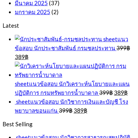
มีนาคม 2025
(37)
มกราคม 2025
(2)
Latest
sheetแนว
ข้อสอบ นักประชาสัมพันธ์ กรมชลประทาน
399
฿
Original
Current
389
฿
price
price
was:
is:
399฿.
389฿.
sheetแนวข้อสอบ นักวิเคราะห์นโยบายและแผน
Original
Cur
ปฏิบัติการ กรมทรัพยากรน้ำบาดาล
399
฿
389
฿
price
pric
sheetแนวข้อสอบ นักวิชาการเงินและบัญชี โรง
was:
is:
Original
Current
พยาบาลขอนแก่น
399
฿
389
฿
399฿.
389
price
price
was:
is:
Best Selling
399฿.
389฿.
sheetแนวข้อสอบ นักวิชาการสาธารณสุขปฏิบัติ