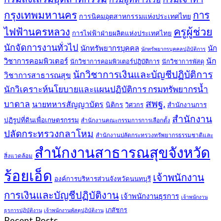
กรุงเทพมหานคร
การ
การนิคมอุตสาหกรรมแห่งประเทศไทย
ครูผู้ช่วย
ไฟฟ้านครหลวง
การไฟฟ้าฝ่ายผลิตแห่งประเทศไทย
นักจัดการงานทั่วไป
นักทรัพยากรบุคคล
นัก
นักทรัพยากรบุคคลปฏิบัติการ
วิชาการคอมพิวเตอร์
นัก
นักวิชาการคอมพิวเตอร์ปฏิบัติการ
นักวิชาการพัสดุ
นักวิชาการเงินและบัญชีปฏิบัติการ
วิชาการสาธารณสุข
นักวิเคราะห์นโยบายและแผนปฏิบัติการ กรมทรัพยากรน้ำ
สพฐ.
บาดาล
นายทหารสัญญาบัตร
นิติกร
สำนักงานการ
วิศวกร
สำนักงาน
ปฏิรูปที่ดินเพื่อเกษตรกรรม
สำนักงานคณะกรรมการการเลือกตั้ง
ปลัดกระทรวงกลาโหม
สำนักงานปลัดกระทรวงทรัพยากรธรรมชาติและ
สำนักงานสาธารณสุขจังหวัด
สิ่งแวดล้อม
ร้อยเอ็ด
เจ้าพนักงาน
องค์การบริหารส่วนจังหวัดนนทบุรี
การเงินและบัญชีปฏิบัติงาน
เจ้าพนักงานธุรการ
เจ้าพนักงาน
เภสัชกร
ธุรการปฏิบัติงาน
เจ้าพนักงานพัสดุปฏิบัติงาน
Recent Posts