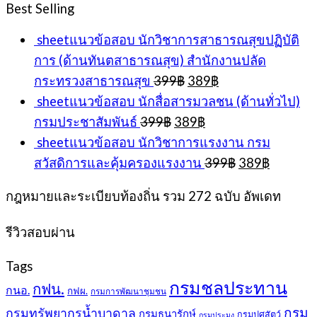
was:
is:
Best Selling
399฿.
389฿.
sheetแนวข้อสอบ นักวิชาการสาธารณสุขปฏิบัติ
การ (ด้านทันตสาธารณสุข) สำนักงานปลัด
Original
Current
กระทรวงสาธารณสุข
399
฿
389
฿
price
price
sheetแนวข้อสอบ นักสื่อสารมวลชน (ด้านทั่วไป)
was:
is:
Original
Current
กรมประชาสัมพันธ์
399
฿
389
฿
399฿.
389฿.
price
price
sheetแนวข้อสอบ นักวิชาการแรงงาน กรม
was:
is:
Original
Current
สวัสดิการและคุ้มครองแรงงาน
399
฿
389
฿
399฿.
389฿.
price
price
was:
is:
กฎหมายและระเบียบท้องถิ่น รวม 272 ฉบับ อัพเดท
399฿.
389฿.
รีวิวสอบผ่าน
Tags
กรมชลประทาน
กฟน.
กนอ.
กฟผ.
กรมการพัฒนาชุมชน
กรม
กรมทรัพยากรน้ำบาดาล
กรมธนารักษ์
กรมปศุสัตว์
กรมประมง