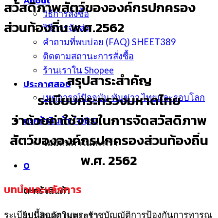
About
สวัสดิภาพสัตว์ขององค์กรปกครอง
วิธีการสั่งซื้อ
ส่วนท้องถิ่น พ.ศ.2562
วิธีการจัดส่ง
คำถามที่พบบ่อย (FAQ) SHEET389
ติดตามสถานะการสั่งซื้อ
ร้านเราใน Shopee
สรุปสาระสำคัญ
ประกาศสอบ
ระเบียบกระทรวงมหาดไทย
เหตุการณ์ปัจจุบัน ทันข่าว ไทยและรอบโลก
ว่าด้วยค่าใช้จ่ายในการจัดสวัสดิภาพ
ตะกร้าสินค้า /
0
฿
0
สัตว์ขององค์กรปกครองส่วนท้องถิ่น
ไม่มีสินค้าในตะกร้า
พ.ศ. 2562
0
บทนำและหลักการ
ตะกร้าสินค้า
ระเบียบนี้ออกตามพระราชบัญญัติการป้องกันการทารุณ
ไม่มีสินค้าในตะกร้า