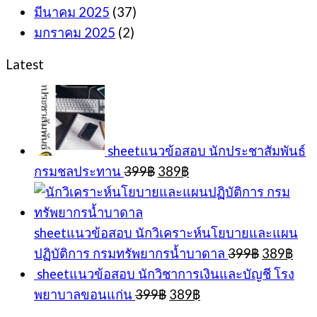
มีนาคม 2025
(37)
มกราคม 2025
(2)
Latest
sheetแนวข้อสอบ นักประชาสัมพันธ์
Original
Current
กรมชลประทาน
399
฿
389
฿
price
price
was:
is:
399฿.
389฿.
sheetแนวข้อสอบ นักวิเคราะห์นโยบายและแผน
Original
Cur
ปฏิบัติการ กรมทรัพยากรน้ำบาดาล
399
฿
389
฿
price
pric
sheetแนวข้อสอบ นักวิชาการเงินและบัญชี โรง
was:
is:
Original
Current
พยาบาลขอนแก่น
399
฿
389
฿
399฿.
389
price
price