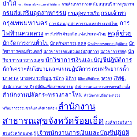
ป่าไม้
กรมสนับสนุนบริการสุขภาพ
กรมศิลปากร
กรมพัฒนาสังคมและสวัสดิการ
กรมส่งเสริมอุตสาหกรรม
กรมเจ้าท่า
กรมอู่ทหารเรือ
กรุงเทพมหานคร
การ
การนิคมอุตสาหกรรมแห่งประเทศไทย
ครูผู้ช่วย
ไฟฟ้านครหลวง
การไฟฟ้าฝ่ายผลิตแห่งประเทศไทย
นักจัดการงานทั่วไป
นักทรัพยากรบุคคล
นัก
นักทรัพยากรบุคคลปฏิบัติการ
วิชาการคอมพิวเตอร์
นัก
นักวิชาการคอมพิวเตอร์ปฏิบัติการ
นักวิชาการพัสดุ
นักวิชาการเงินและบัญชีปฏิบัติการ
วิชาการสาธารณสุข
นักวิเคราะห์นโยบายและแผนปฏิบัติการ กรมทรัพยากรน้ำ
สพฐ.
บาดาล
นายทหารสัญญาบัตร
นิติกร
วิศวกร
นิติกรปฏิบัติการ
สำนักงานการปฏิรูปที่ดินเพื่อเกษตรกรรม
สำนักงานคณะกรรมการการเลือกตั้ง
สำนักงานปลัดกระทรวงกลาโหม
สำนักงานปลัดกระทรวง
สำนักงาน
ทรัพยากรธรรมชาติและสิ่งแวดล้อม
สาธารณสุขจังหวัดร้อยเอ็ด
องค์การบริหาร
เจ้าพนักงานการเงินและบัญชีปฏิบัติ
ส่วนจังหวัดนนทบุรี