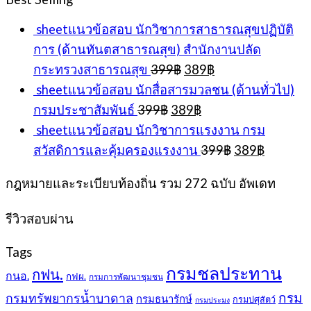
399฿.
389฿.
sheetแนวข้อสอบ นักวิชาการสาธารณสุขปฏิบัติ
การ (ด้านทันตสาธารณสุข) สำนักงานปลัด
Original
Current
กระทรวงสาธารณสุข
399
฿
389
฿
price
price
sheetแนวข้อสอบ นักสื่อสารมวลชน (ด้านทั่วไป)
was:
is:
Original
Current
กรมประชาสัมพันธ์
399
฿
389
฿
399฿.
389฿.
price
price
sheetแนวข้อสอบ นักวิชาการแรงงาน กรม
was:
is:
Original
Current
สวัสดิการและคุ้มครองแรงงาน
399
฿
389
฿
399฿.
389฿.
price
price
was:
is:
กฎหมายและระเบียบท้องถิ่น รวม 272 ฉบับ อัพเดท
399฿.
389฿.
รีวิวสอบผ่าน
Tags
กรมชลประทาน
กฟน.
กนอ.
กฟผ.
กรมการพัฒนาชุมชน
กรม
กรมทรัพยากรน้ำบาดาล
กรมธนารักษ์
กรมปศุสัตว์
กรมประมง