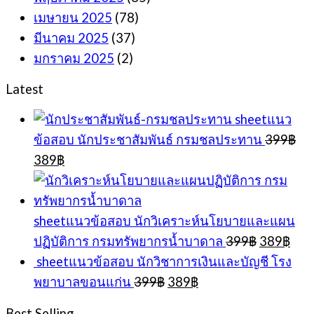
เมษายน 2025
(78)
มีนาคม 2025
(37)
มกราคม 2025
(2)
Latest
sheetแนว
ข้อสอบ นักประชาสัมพันธ์ กรมชลประทาน
399
฿
Original
Current
389
฿
price
price
was:
is:
399฿.
389฿.
sheetแนวข้อสอบ นักวิเคราะห์นโยบายและแผน
Original
Cur
ปฏิบัติการ กรมทรัพยากรน้ำบาดาล
399
฿
389
฿
price
pric
sheetแนวข้อสอบ นักวิชาการเงินและบัญชี โรง
was:
is:
Original
Current
พยาบาลขอนแก่น
399
฿
389
฿
399฿.
389
price
price
was:
is:
Best Selling