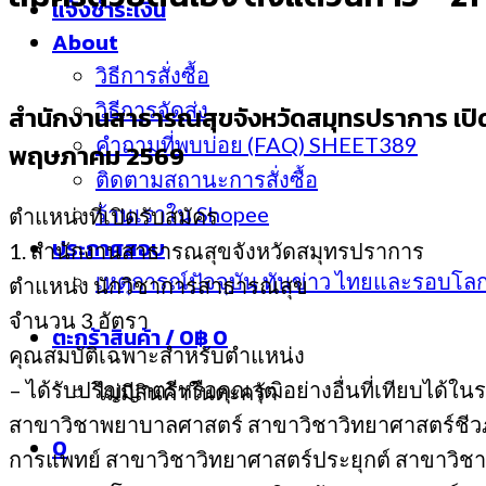
แจ้งชำระเงิน
About
วิธีการสั่งซื้อ
วิธีการจัดส่ง
สำนักงานสาธารณสุขจังหวัดสมุทรปราการ เปิดร
คำถามที่พบบ่อย (FAQ) SHEET389
พฤษภาคม 2569
ติดตามสถานะการสั่งซื้อ
ร้านเราใน Shopee
ตำแหน่งที่เปิดรับสมัคร
ประกาศสอบ
1. สำนักงานสาธารณสุขจังหวัดสมุทรปราการ
เหตุการณ์ปัจจุบัน ทันข่าว ไทยและรอบโล
ตำแหน่ง นักวิชาการสาธารณสุข
จำนวน 3 อัตรา
ตะกร้าสินค้า /
0
฿
0
คุณสมบัติเฉพาะสำหรับตำแหน่ง
– ได้รับปริญญาตรีหรือคุณวุฒิอย่างอื่นที่เทียบได
ไม่มีสินค้าในตะกร้า
สาขาวิชาพยาบาลศาสตร์ สาขาวิชาวิทยาศาสตร์ชี
0
การแพทย์ สาขาวิชาวิทยาศาสตร์ประยุกต์ สาขาวิช