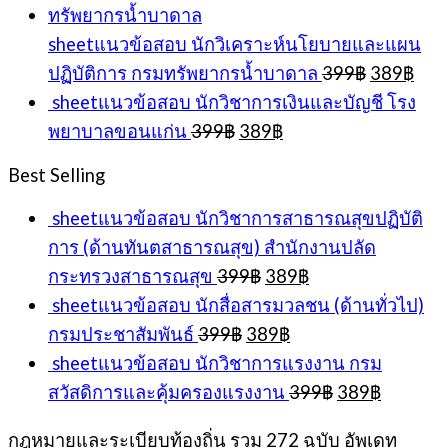
399฿.
389฿.
sheetแนวข้อสอบ นักวิเคราะห์นโยบายและแผน
Original
Cur
ปฏิบัติการ กรมทรัพยากรน้ำบาดาล
399
฿
389
฿
price
pric
sheetแนวข้อสอบ นักวิชาการเงินและบัญชี โรง
was:
is:
Original
Current
พยาบาลขอนแก่น
399
฿
389
฿
399฿.
389
price
price
was:
is:
Best Selling
399฿.
389฿.
sheetแนวข้อสอบ นักวิชาการสาธารณสุขปฏิบัติ
การ (ด้านทันตสาธารณสุข) สำนักงานปลัด
Original
Current
กระทรวงสาธารณสุข
399
฿
389
฿
price
price
sheetแนวข้อสอบ นักสื่อสารมวลชน (ด้านทั่วไป)
was:
is:
Original
Current
กรมประชาสัมพันธ์
399
฿
389
฿
399฿.
389฿.
price
price
sheetแนวข้อสอบ นักวิชาการแรงงาน กรม
was:
is:
Original
Current
สวัสดิการและคุ้มครองแรงงาน
399
฿
389
฿
399฿.
389฿.
price
price
was:
is:
กฎหมายและระเบียบท้องถิ่น รวม 272 ฉบับ อัพเดท