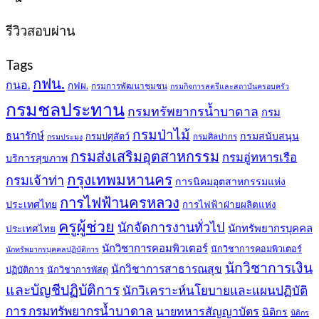
399฿.
389฿.
รีวิวสอบผ่าน
Tags
กฟน.
กนอ.
กฟผ.
กรมการพัฒนาชุมชน
กรมกิจการสตรีและสถาบันครอบครัว
กรมชลประทาน
กรมทรัพยากรน้ำบาดาล
กรม
กรมป่าไม้
ธนารักษ์
กรมสนับสนุน
กรมปศุสัตว์
กรมศิลปากร
กรมประมง
กรมส่งเสริมอุตสาหกรรม
กรมอู่ทหารเรือ
บริการสุขภาพ
กรุงเทพมหานคร
กรมเจ้าท่า
การนิคมอุตสาหกรรมแห่ง
การไฟฟ้านครหลวง
ประเทศไทย
การไฟฟ้าฝ่ายผลิตแห่ง
ครูผู้ช่วย
นักจัดการงานทั่วไป
นักทรัพยากรบุคคล
ประเทศไทย
นักวิชาการคอมพิวเตอร์
นักวิชาการคอมพิวเตอร์
นักทรัพยากรบุคคลปฏิบัติการ
นักวิชาการเงิน
นักวิชาการสาธารณสุข
ปฏิบัติการ
นักวิชาการพัสดุ
และบัญชีปฏิบัติการ
นักวิเคราะห์นโยบายและแผนปฏิบัติ
การ กรมทรัพยากรน้ำบาดาล
นายทหารสัญญาบัตร
นิติกร
นิติกร