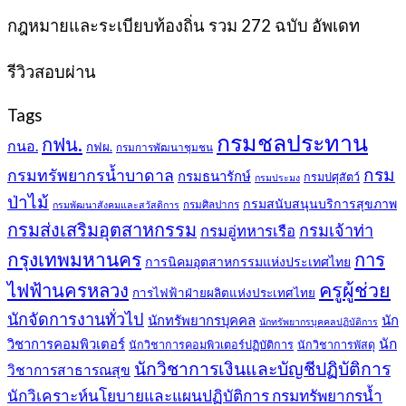
was:
is:
กฎหมายและระเบียบท้องถิ่น รวม 272 ฉบับ อัพเดท
399฿.
389฿.
รีวิวสอบผ่าน
Tags
กรมชลประทาน
กฟน.
กนอ.
กฟผ.
กรมการพัฒนาชุมชน
กรม
กรมทรัพยากรน้ำบาดาล
กรมธนารักษ์
กรมปศุสัตว์
กรมประมง
ป่าไม้
กรมสนับสนุนบริการสุขภาพ
กรมศิลปากร
กรมพัฒนาสังคมและสวัสดิการ
กรมส่งเสริมอุตสาหกรรม
กรมเจ้าท่า
กรมอู่ทหารเรือ
กรุงเทพมหานคร
การ
การนิคมอุตสาหกรรมแห่งประเทศไทย
ครูผู้ช่วย
ไฟฟ้านครหลวง
การไฟฟ้าฝ่ายผลิตแห่งประเทศไทย
นักจัดการงานทั่วไป
นักทรัพยากรบุคคล
นัก
นักทรัพยากรบุคคลปฏิบัติการ
วิชาการคอมพิวเตอร์
นัก
นักวิชาการคอมพิวเตอร์ปฏิบัติการ
นักวิชาการพัสดุ
นักวิชาการเงินและบัญชีปฏิบัติการ
วิชาการสาธารณสุข
นักวิเคราะห์นโยบายและแผนปฏิบัติการ กรมทรัพยากรน้ำ