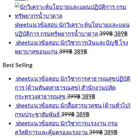
price
price
was:
is:
399฿.
389฿.
sheetแนวข้อสอบ นักวิเคราะห์นโยบายและแผน
Original
Cur
ปฏิบัติการ กรมทรัพยากรน้ำบาดาล
399
฿
389
฿
price
pric
sheetแนวข้อสอบ นักวิชาการเงินและบัญชี โรง
was:
is:
Original
Current
พยาบาลขอนแก่น
399
฿
389
฿
399฿.
389
price
price
was:
is:
Best Selling
399฿.
389฿.
sheetแนวข้อสอบ นักวิชาการสาธารณสุขปฏิบัติ
การ (ด้านทันตสาธารณสุข) สำนักงานปลัด
Original
Current
กระทรวงสาธารณสุข
399
฿
389
฿
price
price
sheetแนวข้อสอบ นักสื่อสารมวลชน (ด้านทั่วไป)
was:
is:
Original
Current
กรมประชาสัมพันธ์
399
฿
389
฿
399฿.
389฿.
price
price
sheetแนวข้อสอบ นักวิชาการแรงงาน กรม
was:
is:
Original
Current
สวัสดิการและคุ้มครองแรงงาน
399
฿
389
฿
399฿.
389฿.
price
price