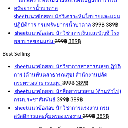
was:
is:
399฿.
389฿.
sheetแนวข้อสอบ นักวิเคราะห์นโยบายและแผน
Original
Cur
ปฏิบัติการ กรมทรัพยากรน้ำบาดาล
399
฿
389
฿
price
pric
sheetแนวข้อสอบ นักวิชาการเงินและบัญชี โรง
was:
is:
Original
Current
พยาบาลขอนแก่น
399
฿
389
฿
399฿.
389
price
price
was:
is:
Best Selling
399฿.
389฿.
sheetแนวข้อสอบ นักวิชาการสาธารณสุขปฏิบัติ
การ (ด้านทันตสาธารณสุข) สำนักงานปลัด
Original
Current
กระทรวงสาธารณสุข
399
฿
389
฿
price
price
sheetแนวข้อสอบ นักสื่อสารมวลชน (ด้านทั่วไป)
was:
is:
Original
Current
กรมประชาสัมพันธ์
399
฿
389
฿
399฿.
389฿.
price
price
sheetแนวข้อสอบ นักวิชาการแรงงาน กรม
was:
is:
Original
Current
สวัสดิการและคุ้มครองแรงงาน
399
฿
389
฿
399฿.
389฿.
price
price
was:
is: