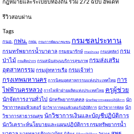
กฎหมายและระเบียบท้องถิ่น รวม 272 ฉบับ อัพเดท
399฿.
389฿.
รีวิวสอบผ่าน
Tags
กรมชลประทาน
กฟน.
กนอ.
กฟผ.
กรมการพัฒนาชุมชน
กรม
กรมทรัพยากรน้ำบาดาล
กรมธนารักษ์
กรมปศุสัตว์
กรมประมง
กรมส่งเสริม
ป่าไม้
กรมสนับสนุนบริการสุขภาพ
กรมศิลปากร
อุตสาหกรรม
กรมเจ้าท่า
กรมอู่ทหารเรือ
กรุงเทพมหานคร
การ
การนิคมอุตสาหกรรมแห่งประเทศไทย
ครูผู้ช่วย
ไฟฟ้านครหลวง
การไฟฟ้าฝ่ายผลิตแห่งประเทศไทย
นักจัดการงานทั่วไป
นักทรัพยากรบุคคล
นัก
นักทรัพยากรบุคคลปฏิบัติการ
วิชาการคอมพิวเตอร์
นัก
นักวิชาการคอมพิวเตอร์ปฏิบัติการ
นักวิชาการพัสดุ
นักวิชาการเงินและบัญชีปฏิบัติการ
วิชาการสาธารณสุข
นักวิเคราะห์นโยบายและแผนปฏิบัติการ กรมทรัพยากรน้ำ
สพฐ.
บาดาล
นายทหารสัญญาบัตร
นิติกร
วิศวกร
นิติกรปฏิบัติการ