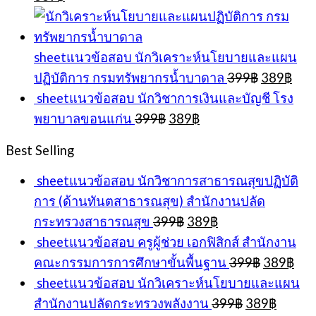
price
price
was:
is:
399฿.
389฿.
sheetแนวข้อสอบ นักวิเคราะห์นโยบายและแผน
Original
Cur
ปฏิบัติการ กรมทรัพยากรน้ำบาดาล
399
฿
389
฿
price
pric
sheetแนวข้อสอบ นักวิชาการเงินและบัญชี โรง
was:
is:
Original
Current
พยาบาลขอนแก่น
399
฿
389
฿
399฿.
389
price
price
was:
is:
Best Selling
399฿.
389฿.
sheetแนวข้อสอบ นักวิชาการสาธารณสุขปฏิบัติ
การ (ด้านทันตสาธารณสุข) สำนักงานปลัด
Original
Current
กระทรวงสาธารณสุข
399
฿
389
฿
price
price
sheetแนวข้อสอบ ครูผู้ช่วย เอกฟิสิกส์ สำนักงาน
was:
is:
Original
Cur
คณะกรรมการการศึกษาขั้นพื้นฐาน
399
฿
389
฿
399฿.
389฿.
price
pri
sheetแนวข้อสอบ นักวิเคราะห์นโยบายและแผน
was:
is:
Original
Curren
สำนักงานปลัดกระทรวงพลังงาน
399
฿
389
฿
399฿.
389