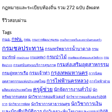
price
price
was:
is:
กฎหมายและระเบียบท้องถิ่น รวม 272 ฉบับ อัพเดท
399฿.
389฿.
รีวิวสอบผ่าน
Tags
กฟน.
กนอ.
กฟผ.
กรมการพัฒนาชุมชน
กรมกิจการสตรีและสถาบันครอบครัว
กรมชลประทาน
กรมทรัพยากรน้ำบาดาล
กรม
กรมป่าไม้
ธนารักษ์
กรมปศุสัตว์
กรม
กรมประมง
กรมพัฒนาสังคมและสวัสดิการ
กรมส่งเสริมอุตสาหกรรม
กรมสนับสนุนบริการสุขภาพ
ศิลปากร
กรุงเทพมหานคร
กรมเจ้าท่า
กรมอู่ทหารเรือ
การนิคม
การไฟฟ้านครหลวง
อุตสาหกรรมแห่งประเทศไทย
การไฟฟ้าฝ่าย
ครูผู้ช่วย
นักจัดการงานทั่วไป
นัก
ผลิตแห่งประเทศไทย
ทรัพยากรบุคคล
นักวิชาการคอมพิวเตอร์
นักวิชาการคอมพิวเตอร์ปฏิบัติ
นักวิชาการเงิน
นักวิชาการสาธารณสุข
การ
นักวิชาการพัสดุ
และบัญชีปฏิบัติการ
นักวิเคราะห์นโยบายและแผนปฏิบัติ