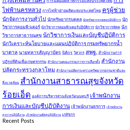
การนิคมอุตสาหกรรมแห่งประเทศไทย
ครูผู้ช่วย
ไฟฟ้านครหลวง
การไฟฟ้าฝ่ายผลิตแห่งประเทศไทย
นักจัดการงานทั่วไป
นักทรัพยากรบุคคล
นัก
นักทรัพยากรบุคคลปฏิบัติการ
วิชาการคอมพิวเตอร์
นัก
นักวิชาการคอมพิวเตอร์ปฏิบัติการ
นักวิชาการพัสดุ
นักวิชาการเงินและบัญชีปฏิบัติการ
วิชาการสาธารณสุข
นักวิเคราะห์นโยบายและแผนปฏิบัติการ กรมทรัพยากรน้ำ
สพฐ.
บาดาล
นายทหารสัญญาบัตร
นิติกร
สำนักงานการ
วิศวกร
สำนักงาน
ปฏิรูปที่ดินเพื่อเกษตรกรรม
สำนักงานคณะกรรมการการเลือกตั้ง
ปลัดกระทรวงกลาโหม
สำนักงานปลัดกระทรวงทรัพยากรธรรมชาติและ
สำนักงานสาธารณสุขจังหวัด
สิ่งแวดล้อม
ร้อยเอ็ด
เจ้าพนักงาน
องค์การบริหารส่วนจังหวัดนนทบุรี
การเงินและบัญชีปฏิบัติงาน
เจ้าพนักงานธุรการ
เจ้าพนักงาน
เภสัชกร
ธุรการปฏิบัติงาน
เจ้าพนักงานพัสดุปฏิบัติงาน
Recent Posts