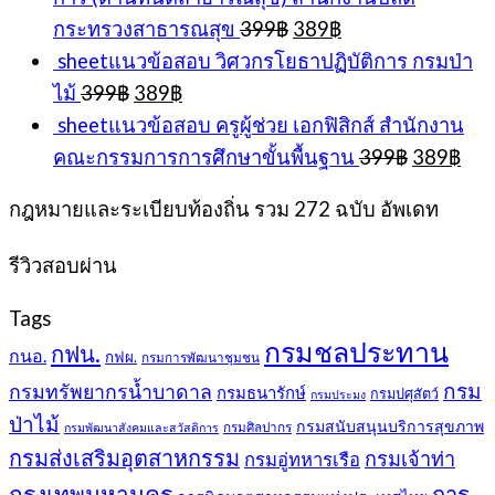
Original
Current
กระทรวงสาธารณสุข
399
฿
389
฿
price
price
sheetแนวข้อสอบ วิศวกรโยธาปฏิบัติการ กรมป่า
was:
is:
Original
Current
ไม้
399
฿
389
฿
399฿.
389฿.
price
price
sheetแนวข้อสอบ ครูผู้ช่วย เอกฟิสิกส์ สำนักงาน
was:
is:
Original
Cur
คณะกรรมการการศึกษาขั้นพื้นฐาน
399
฿
389
฿
399฿.
389฿.
price
pri
was:
is:
กฎหมายและระเบียบท้องถิ่น รวม 272 ฉบับ อัพเดท
399฿.
389
รีวิวสอบผ่าน
Tags
กรมชลประทาน
กฟน.
กนอ.
กฟผ.
กรมการพัฒนาชุมชน
กรม
กรมทรัพยากรน้ำบาดาล
กรมธนารักษ์
กรมปศุสัตว์
กรมประมง
ป่าไม้
กรมสนับสนุนบริการสุขภาพ
กรมศิลปากร
กรมพัฒนาสังคมและสวัสดิการ
กรมส่งเสริมอุตสาหกรรม
กรมเจ้าท่า
กรมอู่ทหารเรือ
กรุงเทพมหานคร
การ