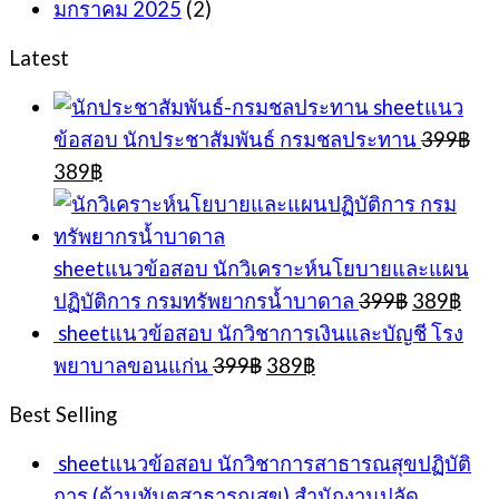
มกราคม 2025
(2)
Latest
sheetแนว
ข้อสอบ นักประชาสัมพันธ์ กรมชลประทาน
399
฿
Original
Current
389
฿
price
price
was:
is:
399฿.
389฿.
sheetแนวข้อสอบ นักวิเคราะห์นโยบายและแผน
Original
Cur
ปฏิบัติการ กรมทรัพยากรน้ำบาดาล
399
฿
389
฿
price
pric
sheetแนวข้อสอบ นักวิชาการเงินและบัญชี โรง
was:
is:
Original
Current
พยาบาลขอนแก่น
399
฿
389
฿
399฿.
389
price
price
was:
is:
Best Selling
399฿.
389฿.
sheetแนวข้อสอบ นักวิชาการสาธารณสุขปฏิบัติ
การ (ด้านทันตสาธารณสุข) สำนักงานปลัด