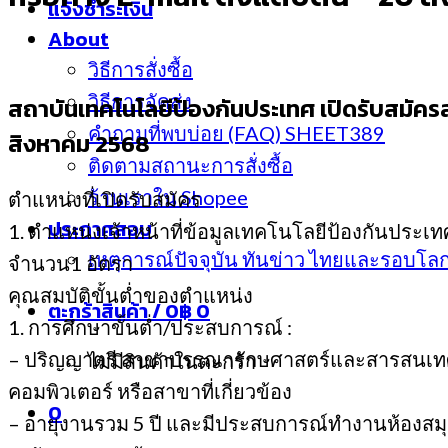
แจ้งชำระเงิน
About
วิธีการสั่งซื้อ
วิธีการจัดส่ง
สถาบันเทคโนโลยีป้องกันประเทศ เปิดรับสมัครสอบ
คำถามที่พบบ่อย (FAQ) SHEET389
สิงหาคม 2568
ติดตามสถานะการสั่งซื้อ
ร้านเราใน Shopee
ตำแหน่งที่เปิดรับสมัคร
ประกาศสอบ
1. ตำแหน่งเจ้าหน้าที่ข้อมูลเทคโนโลยีป้องกันประเท
เหตุการณ์ปัจจุบัน ทันข่าว ไทยและรอบโล
จำนวน1 อัตรา
คุณสมบัติขั้นต่ำของตำแหน่ง
ตะกร้าสินค้า /
0
฿
0
1. การศึกษาขั้นต่ำ/ประสบการณ์ :
– ปริญญาตรี สาขาบรรณารักษศาสตร์และสารสนเทศศ
ไม่มีสินค้าในตะกร้า
คอมพิวเตอร์ หรือสาขาที่เกี่ยวข้อง
0
– อายุงานรวม 5 ปี และมีประสบการณ์ทำงานห้องสมุด 