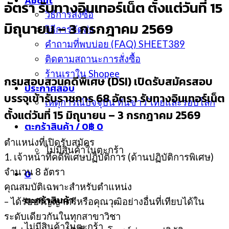
About
อัตรา รับทางอินเทอร์เน็ต ตั้งแต่วันที่ 15
วิธีการสั่งซื้อ
มิถุนายน – 3 กรกฎาคม 2569
วิธีการจัดส่ง
คำถามที่พบบ่อย (FAQ) SHEET389
ติดตามสถานะการสั่งซื้อ
ร้านเราใน Shopee
กรมสอบสวนคดีพิเศษ (DSI) เปิดรับสมัครสอบ
ประกาศสอบ
บรรจุเข้ารับราชการ 68 อัตรา รับทางอินเทอร์เน็ต
เหตุการณ์ปัจจุบัน ทันข่าว ไทยและรอบโลก
ตั้งแต่วันที่ 15 มิถุนายน – 3 กรกฎาคม 2569
ตะกร้าสินค้า /
0
฿
0
ตำแหน่งที่เปิดรับสมัคร
ไม่มีสินค้าในตะกร้า
1. เจ้าหน้าที่คดีพิเศษปฏิบัติการ (ด้านปฏิบัติการพิเศษ)
จำนวน 8 อัตรา
0
คุณสมบัติเฉพาะสำหรับตำแหน่ง
ตะกร้าสินค้า
– ได้รับปริญญาตรีหรือคุณวุฒิอย่างอื่นที่เทียบได้ใน
ระดับเดียวกันในทุกสาขาวิชา
ไม่มีสินค้าในตะกร้า