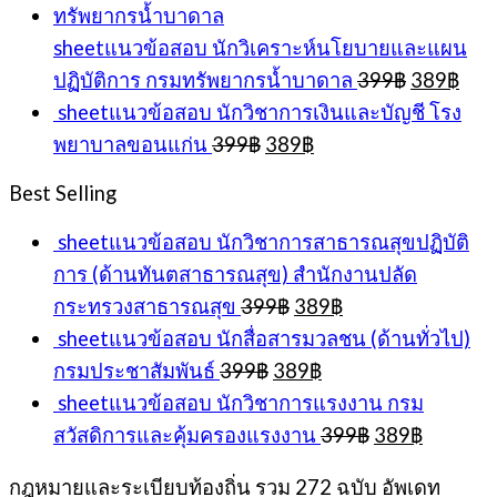
399฿.
389฿.
sheetแนวข้อสอบ นักวิเคราะห์นโยบายและแผน
Original
Cur
ปฏิบัติการ กรมทรัพยากรน้ำบาดาล
399
฿
389
฿
price
pric
sheetแนวข้อสอบ นักวิชาการเงินและบัญชี โรง
was:
is:
Original
Current
พยาบาลขอนแก่น
399
฿
389
฿
399฿.
389
price
price
was:
is:
Best Selling
399฿.
389฿.
sheetแนวข้อสอบ นักวิชาการสาธารณสุขปฏิบัติ
การ (ด้านทันตสาธารณสุข) สำนักงานปลัด
Original
Current
กระทรวงสาธารณสุข
399
฿
389
฿
price
price
sheetแนวข้อสอบ นักสื่อสารมวลชน (ด้านทั่วไป)
was:
is:
Original
Current
กรมประชาสัมพันธ์
399
฿
389
฿
399฿.
389฿.
price
price
sheetแนวข้อสอบ นักวิชาการแรงงาน กรม
was:
is:
Original
Current
สวัสดิการและคุ้มครองแรงงาน
399
฿
389
฿
399฿.
389฿.
price
price
was:
is:
กฎหมายและระเบียบท้องถิ่น รวม 272 ฉบับ อัพเดท