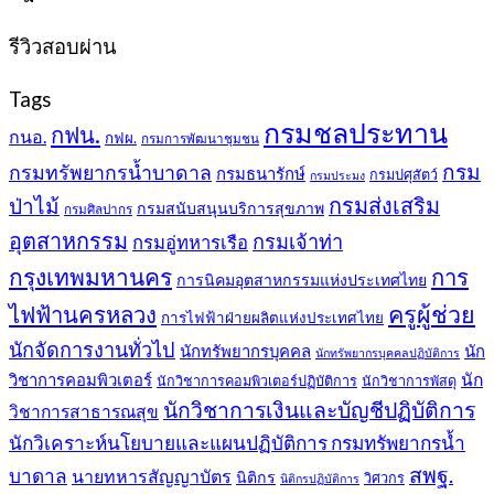
399฿.
389฿.
รีวิวสอบผ่าน
Tags
กรมชลประทาน
กฟน.
กนอ.
กฟผ.
กรมการพัฒนาชุมชน
กรม
กรมทรัพยากรน้ำบาดาล
กรมธนารักษ์
กรมปศุสัตว์
กรมประมง
กรมส่งเสริม
ป่าไม้
กรมสนับสนุนบริการสุขภาพ
กรมศิลปากร
อุตสาหกรรม
กรมเจ้าท่า
กรมอู่ทหารเรือ
กรุงเทพมหานคร
การ
การนิคมอุตสาหกรรมแห่งประเทศไทย
ครูผู้ช่วย
ไฟฟ้านครหลวง
การไฟฟ้าฝ่ายผลิตแห่งประเทศไทย
นักจัดการงานทั่วไป
นักทรัพยากรบุคคล
นัก
นักทรัพยากรบุคคลปฏิบัติการ
วิชาการคอมพิวเตอร์
นัก
นักวิชาการคอมพิวเตอร์ปฏิบัติการ
นักวิชาการพัสดุ
นักวิชาการเงินและบัญชีปฏิบัติการ
วิชาการสาธารณสุข
นักวิเคราะห์นโยบายและแผนปฏิบัติการ กรมทรัพยากรน้ำ
สพฐ.
บาดาล
นายทหารสัญญาบัตร
นิติกร
วิศวกร
นิติกรปฏิบัติการ