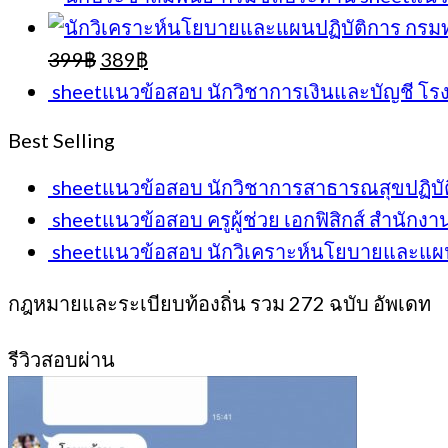
Original
Current
399
฿
389
฿
price
price
sheetแนวข้อสอบ นักวิชาการเงินและบัญชี 
was:
is:
399฿.
389฿.
Best Selling
sheetแนวข้อสอบ นักวิชาการสาธารณสุขปฏิบั
sheetแนวข้อสอบ ครูผู้ช่วย เอกฟิสิกส์ สำนั
sheetแนวข้อสอบ นักวิเคราะห์นโยบายและแผ
กฎหมายและระเบียบท้องถิ่น รวม 272 ฉบับ อัพเดท
รีวิวสอบผ่าน