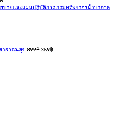
e
price
นโยบายและแผนปฏิบัติการ กรมทรัพยากรน้ำบาดาล
:
is:
฿.
389฿.
Original
Current
งสาธารณสุข
399
฿
389
฿
price
price
ent
was:
is:
e
nt
399฿.
389฿.
.