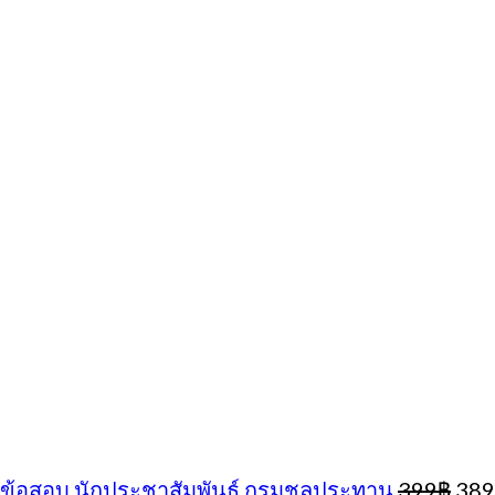
Orig
ข้อสอบ นักประชาสัมพันธ์ กรมชลประทาน
399
฿
389