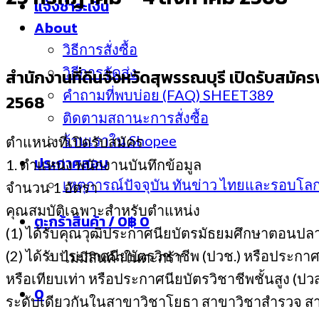
แจ้งชำระเงิน
About
วิธีการสั่งซื้อ
วิธีการจัดส่ง
สำนักงานที่ดินจังหวัดสุพรรณบุรี เปิดรับสมัค
คำถามที่พบบ่อย (FAQ) SHEET389
2568
ติดตามสถานะการสั่งซื้อ
ร้านเราใน Shopee
ตำแหน่งที่เปิดรับสมัคร
ประกาศสอบ
1. ตำแหน่ง พนักงานบันทึกข้อมูล
เหตุการณ์ปัจจุบัน ทันข่าว ไทยและรอบโล
จํานวน 1 อัตรา
คุณสมบัติเฉพาะสําหรับตําแหน่ง
ตะกร้าสินค้า /
0
฿
0
(1) ได้รับคุณวุฒิประกาศนียบัตรมัธยมศึกษาตอนปลาย
(2) ได้รับประกาศนียบัตรวิชาชีพ (ปวช.) หรือประก
ไม่มีสินค้าในตะกร้า
หรือเทียบเท่า หรือประกาศนียบัตรวิชาชีพชั้นสูง (
0
ระดับเดียวกันในสาขาวิชาโยธา สาขาวิชาสำรวจ สาข