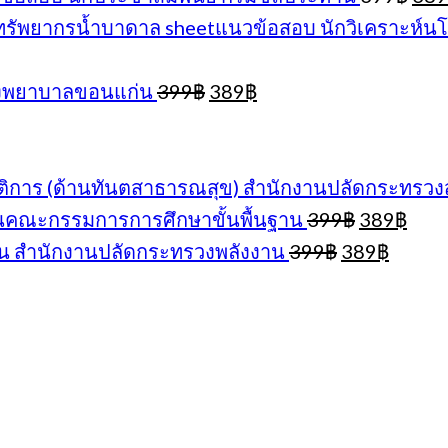
pric
sheetแนวข้อสอบ นักวิเคราะห์
was
399
Original
Current
โรงพยาบาลขอนแก่น
399
฿
389
฿
price
price
was:
is:
399฿.
389฿.
ติการ (ด้านทันตสาธารณสุข) สำนักงานปลัดกระทรว
Original
Curr
กงานคณะกรรมการการศึกษาขั้นพื้นฐาน
399
฿
389
฿
price
pric
Original
Curre
น สำนักงานปลัดกระทรวงพลังงาน
399
฿
389
฿
was:
is:
price
price
399฿.
389฿
was:
is:
399฿.
389฿.