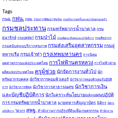
Tags
กฟน.
กนอ.
กฟผ.
กรมการพัฒนาชุมชน
กรมกิจการสตรีและสถาบันครอบครัว
กรมชลประทาน
กรมทรัพยากรน้ำบาดาล
กรม
กรมป่าไม้
ธนารักษ์
กรมปศุสัตว์
กรมศิลปากร
กรมพัฒนาสังคมและสวัสดิการ
กรมส่งเสริมอุตสาหกรรม
กรมอู่
กรมสนับสนุนบริการสุขภาพ
กรุงเทพมหานคร
กรมเจ้าท่า
ทหารเรือ
การนิคม
การไฟฟ้านครหลวง
อุตสาหกรรมแห่งประเทศไทย
การไฟฟ้าฝ่าย
ครูผู้ช่วย
นักจัดการงานทั่วไป
นัก
ผลิตแห่งประเทศไทย
ทรัพยากรบุคคล
นักวิชาการคอมพิวเตอร์
นักวิชาการคอมพิวเตอร์ปฏิบัติ
นักวิชาการเงิน
นักวิชาการสาธารณสุข
การ
นักวิชาการพัสดุ
และบัญชีปฏิบัติการ
นักวิเคราะห์นโยบายและแผนปฏิบัติ
การ กรมทรัพยากรน้ำบาดาล
นายทหารสัญญาบัตร
นิติกร
นิติกร
สพฐ.
สำนักงานการปฏิรูปที่ดินเพื่อเกษตรกรรม
วิศวกร
สำนักงาน
ปฏิบัติการ