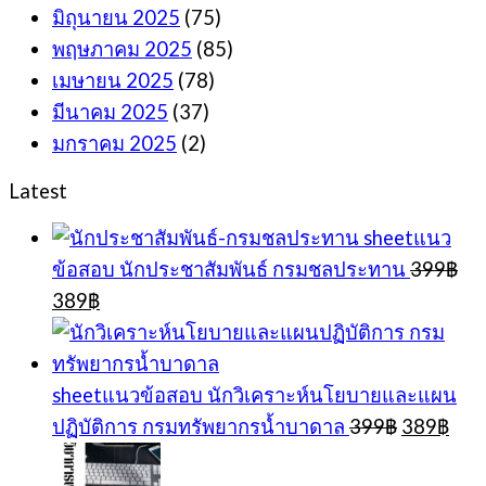
มิถุนายน 2025
(75)
พฤษภาคม 2025
(85)
เมษายน 2025
(78)
มีนาคม 2025
(37)
มกราคม 2025
(2)
Latest
sheetแนว
ข้อสอบ นักประชาสัมพันธ์ กรมชลประทาน
399
฿
Original
Current
389
฿
price
price
was:
is:
399฿.
389฿.
sheetแนวข้อสอบ นักวิเคราะห์นโยบายและแผน
Original
Cur
ปฏิบัติการ กรมทรัพยากรน้ำบาดาล
399
฿
389
฿
price
pric
was:
is: