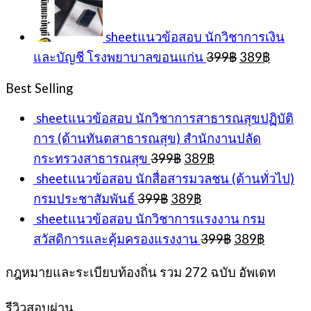
399฿.
389
sheetแนวข้อสอบ นักวิชาการเงิน
Original
Curren
และบัญชี โรงพยาบาลขอนแก่น
399
฿
389
฿
price
price
was:
is:
Best Selling
399฿.
389฿.
sheetแนวข้อสอบ นักวิชาการสาธารณสุขปฏิบัติ
การ (ด้านทันตสาธารณสุข) สำนักงานปลัด
Original
Current
กระทรวงสาธารณสุข
399
฿
389
฿
price
price
sheetแนวข้อสอบ นักสื่อสารมวลชน (ด้านทั่วไป)
was:
is:
Original
Current
กรมประชาสัมพันธ์
399
฿
389
฿
399฿.
389฿.
price
price
sheetแนวข้อสอบ นักวิชาการแรงงาน กรม
was:
is:
Original
Current
สวัสดิการและคุ้มครองแรงงาน
399
฿
389
฿
399฿.
389฿.
price
price
was:
is:
กฎหมายและระเบียบท้องถิ่น รวม 272 ฉบับ อัพเดท
399฿.
389฿.
รีวิวสอบผ่าน