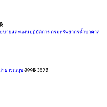
inal
Current
฿
e
price
นโยบายและแผนปฏิบัติการ กรมทรัพยากรน้ำบาดาล
:
is:
฿.
389฿.
Original
Current
งสาธารณสุข
399
฿
389
฿
price
price
was:
is:
399฿.
389฿.