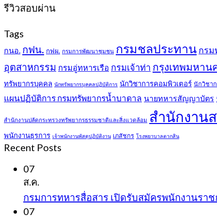
รีวิวสอบผ่าน
Tags
กรมชลประทาน
กฟน.
กรม
กนอ.
กฟผ.
กรมการพัฒนาชุมชน
กรุงเทพมหาน
อุตสาหกรรม
กรมเจ้าท่า
กรมอู่ทหารเรือ
ทรัพยากรบุคคล
นักวิชาการคอมพิวเตอร์
นักวิชาก
นักทรัพยากรบุคคลปฏิบัติการ
แผนปฏิบัติการ กรมทรัพยากรน้ำบาดาล
นายทหารสัญญาบัตร
สำนักงานส
สำนักงานปลัดกระทรวงทรัพยากรธรรมชาติและสิ่งแวดล้อม
พนักงานธุรการ
เภสัชกร
เจ้าพนักงานพัสดุปฏิบัติงาน
โรงพยาบาลตากสิน
Recent Posts
07
ส.ค.
กรมการทหารสื่อสาร เปิดรับสมัครพนักงานราชการ
07