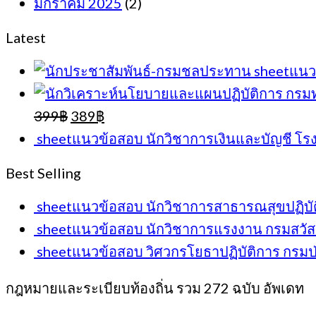
มกราคม 2025
(2)
Latest
sheetแนว
Original
Current
399
฿
389
฿
price
price
sheetแนวข้อสอบ นักวิชาการเงินและบัญชี 
was:
is:
399฿.
389฿.
Best Selling
sheetแนวข้อสอบ นักวิชาการสาธารณสุขปฏิบั
sheetแนวข้อสอบ นักวิชาการแรงงาน กรมสวัส
sheetแนวข้อสอบ วิศวกรโยธาปฏิบัติการ กรมป่
กฎหมายและระเบียบท้องถิ่น รวม 272 ฉบับ อัพเดท