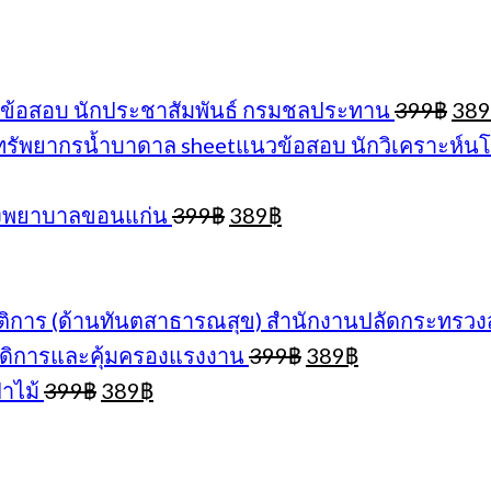
Orig
ข้อสอบ นักประชาสัมพันธ์ กรมชลประทาน
399
฿
389
pric
sheetแนวข้อสอบ นักวิเคราะห์
was
399
Original
Current
โรงพยาบาลขอนแก่น
399
฿
389
฿
price
price
was:
is:
399฿.
389฿.
ติการ (ด้านทันตสาธารณสุข) สำนักงานปลัดกระทรว
Original
Current
ดิการและคุ้มครองแรงงาน
399
฿
389
฿
price
price
Original
Current
าไม้
399
฿
389
฿
was:
is:
price
price
399฿.
389฿.
was:
is:
399฿.
389฿.