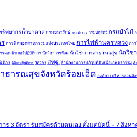
กรมป่าไม้
ทรัพยากรน้ำบาดาล
กรมธนารักษ์
กรมปศุสัตว์
ก
กรมประมง
คร
การไฟฟ้านครหลวง
การนิคมอุตสาหกรรมแห่งประเทศไทย
การ
นักวิช
นักวิชาการสาธารณสุข
ารคอมพิวเตอร์ปฏิบัติการ
นักวิชาการพัสดุ
สพฐ.
นิติกร
สำนักงานการปฏิรูปที่ดินเพื่อเกษตรกรรม
วิศวกร
สำ
นิติกรปฏิบัติการ
าธารณสุขจังหวัดร้อยเอ็ด
องค์การบริหารส่วนจัง
 3 อัตรา รับสมัครด้วยตนเอง ตั้งแต่บัดนี้ – 7 สิง