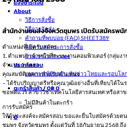
แจ้งชำระเงิน
About
วิธีการสั่งซื้อ
วิธีการจัดส่ง
สำนักงานขนส่งจังหวัดชุมพร เปิดรับสมัครพนักง
คำถามที่พบบ่อย (FAQ) SHEET389
ตำแหน่งที่เปิดรับสมัคร
ติดตามสถานะการสั่งซื้อ
1. ตำแหน่ง เจ้าหน้าที่ระบบงานคอมพิวเตอร์ (กลุ่มงา
ร้านเราใน Shopee
ประกาศสอบ
จำนวน 1 อัตรา
เหตุการณ์ปัจจุบัน ทันข่าว ไทยและรอบโล
คุณสมบัติเฉพาะสําหรับตําแหน่ง
– ได้รับปริญญาตรีหรือคุณวุฒิอย่างอื่นที่เทียบได
ตะกร้าสินค้า /
0
฿
0
ซอฟต์แวร์ สาขาวิชาเทคโนโลยีสารสนเทศ หรือสาขาว
ไม่มีสินค้าในตะกร้า
การรับสมัคร
ให้ผู้ประสงค์จะสมัครสอบ ขอและยื่นใบสมัครด้วยตนเอง
0
ชุมพร จังหวัดชุมพร ตั้งแต่วันที่ 18กันยายน 2568