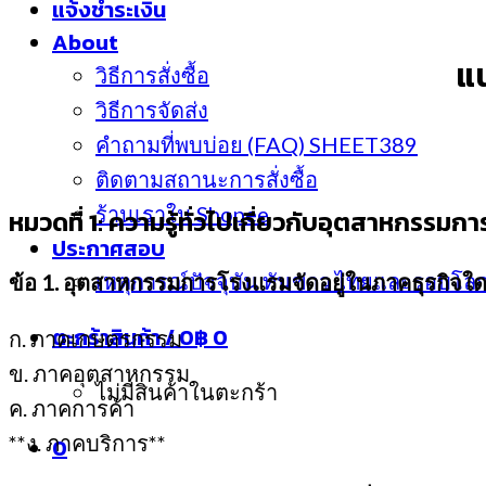
แจ้งชำระเงิน
About
แน
วิธีการสั่งซื้อ
วิธีการจัดส่ง
คำถามที่พบบ่อย (FAQ) SHEET389
ติดตามสถานะการสั่งซื้อ
ร้านเราใน Shopee
หมวดที่ 1: ความรู้ทั่วไปเกี่ยวกับอุตสาหกรรมก
ประกาศสอบ
เหตุการณ์ปัจจุบัน ทันข่าว ไทยและรอบโล
ข้อ 1. อุตสาหกรรมการโรงแรมจัดอยู่ในภาคธุรกิจใ
ตะกร้าสินค้า /
0
฿
0
ก. ภาคเกษตรกรรม
ข. ภาคอุตสาหกรรม
ไม่มีสินค้าในตะกร้า
ค. ภาคการค้า
**ง. ภาคบริการ**
0