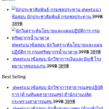
sheetแนว
ข้อสอบ นักประชาสัมพันธ์ กรมชลประทาน
399
฿
Original
Current
389
฿
price
price
was:
is:
399฿.
389฿.
sheetแนวข้อสอบ นักวิเคราะห์นโยบายและแผน
Original
Cur
ปฏิบัติการ กรมทรัพยากรน้ำบาดาล
399
฿
389
฿
price
pric
sheetแนวข้อสอบ นักวิชาการเงินและบัญชี โรง
was:
is:
Original
Current
พยาบาลขอนแก่น
399
฿
389
฿
399฿.
389
price
price
was:
is:
Best Selling
399฿.
389฿.
sheetแนวข้อสอบ นักวิชาการสาธารณสุขปฏิบัติ
การ (ด้านทันตสาธารณสุข) สำนักงานปลัด
Original
Current
กระทรวงสาธารณสุข
399
฿
389
฿
price
price
sheetแนวข้อสอบ นักสื่อสารมวลชน (ด้านทั่วไป)