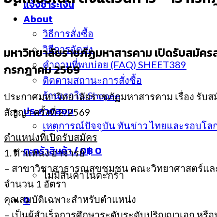
แจ้งชำระเงิน
About
วิธีการสั่งซื้อ
วิธีการจัดส่ง
มหาวิทยาลัยราชภัฏมหาสารคาม
เปิดรับสมัครส
คำถามที่พบบ่อย (FAQ) SHEET389
กรกฎาคม 2569
ติดตามสถานะการสั่งซื้อ
ร้านเราใน Shopee
ประกาศมหาวิทยาลัยราชภัฏมหาสารคาม เรื่อง รับส
ประกาศสอบ
สัญญา ครั้งที่ 2/2569
เหตุการณ์ปัจจุบัน ทันข่าว ไทยและรอบโล
ตำแหน่งที่เปิดรับสมัคร
ตะกร้าสินค้า /
0
฿
0
1. ตำแหน่ง อาจารย์
– สาขาวิชาสาธารณสุขชุมชน คณะวิทยาศาสตร์แล
ไม่มีสินค้าในตะกร้า
จำนวน 1 อัตรา
0
คุณสมบัติเฉพาะสำหรับตำแหน่ง
– เป็นผู้สำเร็จการศึกษาระดับระดับปริญญาเอก หรือป