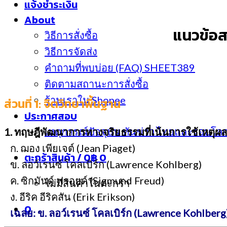
แจ้งชำระเงิน
About
แนวข้อส
วิธีการสั่งซื้อ
วิธีการจัดส่ง
คำถามที่พบบ่อย (FAQ) SHEET389
ติดตามสถานะการสั่งซื้อ
ร้านเราใน Shopee
ส่วนที่ 1: จิตวิทยาพื้นฐาน
ประกาศสอบ
เหตุการณ์ปัจจุบัน ทันข่าว ไทยและรอบโล
1. ทฤษฎีพัฒนาการทางจริยธรรมที่เน้นการใช้เหตุผ
ก. ฌอง เพียเจต์ (Jean Piaget)
ตะกร้าสินค้า /
0
฿
0
ข. ลอว์เรนซ์ โคลเบิร์ก (Lawrence Kohlberg)
ค. ซิกมันด์ ฟรอยด์ (Sigmund Freud)
ไม่มีสินค้าในตะกร้า
ง. อีริค อีริคสัน (Erik Erikson)
0
เฉลย: ข. ลอว์เรนซ์ โคลเบิร์ก (Lawrence Kohlberg