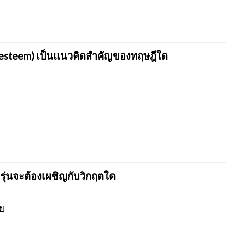
f-esteem) เป็นแนวคิดสำคัญของทฤษฎีใด
รุ่นจะต้องเผชิญกับวิกฤตใด
ย