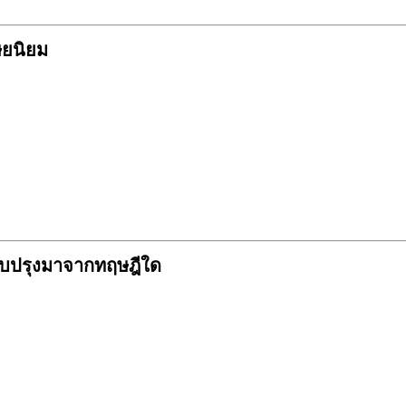
ษยนิยม
ปรับปรุงมาจากทฤษฎีใด