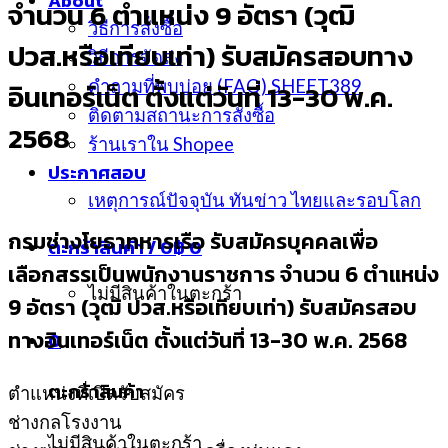
About
จำนวน 6 ตำแหน่ง 9 อัตรา (วุฒิ
วิธีการสั่งซื้อ
ปวส.หรือเทียบเท่า) รับสมัครสอบทาง
วิธีการจัดส่ง
คำถามที่พบบ่อย (FAQ) SHEET389
อินเทอร์เน็ต ตั้งแต่วันที่ 13-30 พ.ค.
ติดตามสถานะการสั่งซื้อ
2568
ร้านเราใน Shopee
ประกาศสอบ
เหตุการณ์ปัจจุบัน ทันข่าว ไทยและรอบโลก
กรมช่างโยธาทหารเรือ รับสมัครบุคคลเพื่อ
ตะกร้าสินค้า /
0
฿
0
เลือกสรรเป็นพนักงานราชการ จำนวน 6 ตำแหน่ง
ไม่มีสินค้าในตะกร้า
9 อัตรา (วุฒิ ปวส.หรือเทียบเท่า) รับสมัครสอบ
ทางอินเทอร์เน็ต ตั้งแต่วันที่ 13-30 พ.ค. 2568
0
ตะกร้าสินค้า
ตำแหน่งที่เปิดรับสมัคร
ช่างกลโรงงาน
ไม่มีสินค้าในตะกร้า