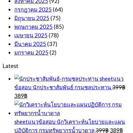
สิงหาคม 2025
(92)
กรกฎาคม 2025
(64)
มิถุนายน 2025
(75)
พฤษภาคม 2025
(85)
เมษายน 2025
(78)
มีนาคม 2025
(37)
มกราคม 2025
(2)
Latest
sheetแนว
ข้อสอบ นักประชาสัมพันธ์ กรมชลประทาน
399
฿
Original
Current
389
฿
price
price
was:
is:
399฿.
389฿.
sheetแนวข้อสอบ นักวิเคราะห์นโยบายและแผน
Original
Cur
ปฏิบัติการ กรมทรัพยากรน้ำบาดาล
399
฿
389
฿