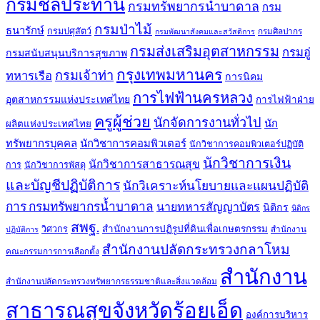
กรมชลประทาน
กรมทรัพยากรน้ำบาดาล
กรม
กรมป่าไม้
ธนารักษ์
กรมปศุสัตว์
กรมศิลปากร
กรมพัฒนาสังคมและสวัสดิการ
กรมส่งเสริมอุตสาหกรรม
กรมอู่
กรมสนับสนุนบริการสุขภาพ
กรุงเทพมหานคร
กรมเจ้าท่า
ทหารเรือ
การนิคม
การไฟฟ้านครหลวง
อุตสาหกรรมแห่งประเทศไทย
การไฟฟ้าฝ่าย
ครูผู้ช่วย
นักจัดการงานทั่วไป
นัก
ผลิตแห่งประเทศไทย
ทรัพยากรบุคคล
นักวิชาการคอมพิวเตอร์
นักวิชาการคอมพิวเตอร์ปฏิบัติ
นักวิชาการเงิน
นักวิชาการสาธารณสุข
การ
นักวิชาการพัสดุ
และบัญชีปฏิบัติการ
นักวิเคราะห์นโยบายและแผนปฏิบัติ
การ กรมทรัพยากรน้ำบาดาล
นายทหารสัญญาบัตร
นิติกร
นิติกร
สพฐ.
สำนักงานการปฏิรูปที่ดินเพื่อเกษตรกรรม
วิศวกร
สำนักงาน
ปฏิบัติการ
สำนักงานปลัดกระทรวงกลาโหม
คณะกรรมการการเลือกตั้ง
สำนักงาน
สำนักงานปลัดกระทรวงทรัพยากรธรรมชาติและสิ่งแวดล้อม
สาธารณสุขจังหวัดร้อยเอ็ด
องค์การบริหาร