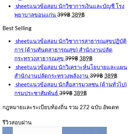
price
pric
sheetแนวข้อสอบ นักวิชาการเงินและบัญชี โรง
was:
is:
Original
Current
พยาบาลขอนแก่น
399
฿
389
฿
399฿.
389
price
price
was:
is:
Best Selling
399฿.
389฿.
sheetแนวข้อสอบ นักวิชาการสาธารณสุขปฏิบัติ
การ (ด้านทันตสาธารณสุข) สำนักงานปลัด
Original
Current
กระทรวงสาธารณสุข
399
฿
389
฿
price
price
sheetแนวข้อสอบ นักวิเคราะห์นโยบายและแผน
was:
is:
Original
Curren
สำนักงานปลัดกระทรวงพลังงาน
399
฿
389
฿
399฿.
389฿.
price
price
sheetแนวข้อสอบ นักสื่อสารมวลชน (ด้านทั่วไป)
was:
is:
Original
Current
กรมประชาสัมพันธ์
399
฿
389
฿
399฿.
389฿.
price
price
was:
is:
กฎหมายและระเบียบท้องถิ่น รวม 272 ฉบับ อัพเดท
399฿.
389฿.
รีวิวสอบผ่าน