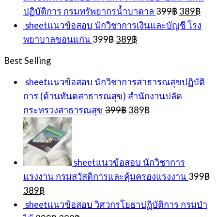
Original
Cur
ปฏิบัติการ กรมทรัพยากรน้ำบาดาล
399
฿
389
฿
price
pric
sheetแนวข้อสอบ นักวิชาการเงินและบัญชี โรง
was:
is:
Original
Current
พยาบาลขอนแก่น
399
฿
389
฿
399฿.
389
price
price
was:
is:
Best Selling
399฿.
389฿.
sheetแนวข้อสอบ นักวิชาการสาธารณสุขปฏิบัติ
การ (ด้านทันตสาธารณสุข) สำนักงานปลัด
Original
Current
กระทรวงสาธารณสุข
399
฿
389
฿
price
price
was:
is:
399฿.
389฿.
sheetแนวข้อสอบ นักวิชาการ
แรงงาน กรมสวัสดิการและคุ้มครองแรงงาน
399
฿
Original
Current
389
฿
price
price
sheetแนวข้อสอบ วิศวกรโยธาปฏิบัติการ กรมป่า
was:
is:
Original
Current