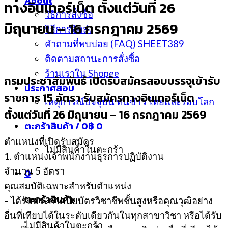
About
ทางอินเทอร์เน็ต ตั้งแต่วันที่ 26
วิธีการสั่งซื้อ
มิถุนายน – 16 กรกฎาคม 2569
วิธีการจัดส่ง
คำถามที่พบบ่อย (FAQ) SHEET389
ติดตามสถานะการสั่งซื้อ
ร้านเราใน Shopee
กรมประชาสัมพันธ์
เปิดรับสมัครสอบบรรจุเข้ารับ
ประกาศสอบ
ราชการ 15 อัตรา รับสมัครทางอินเทอร์เน็ต
เหตุการณ์ปัจจุบัน ทันข่าว ไทยและรอบโลก
ตั้งแต่วันที่ 26 มิถุนายน – 16 กรกฎาคม 2569
ตะกร้าสินค้า /
0
฿
0
ตำแหน่งที่เปิดรับสมัคร
ไม่มีสินค้าในตะกร้า
1. ตำแหน่งเจ้าพนักงานธุรการปฏิบัติงาน
จำนวน 5 อัตรา
0
คุณสมบัติเฉพาะสำหรับตำแหน่ง
ตะกร้าสินค้า
– ได้รับประกาศนียบัตรวิชาชีพชั้นสูงหรือคุณวุฒิอย่าง
อื่นที่เทียบได้ในระดับเดียวกันในทุกสาขาวิชา หรือได้รับ
ไม่มีสินค้าในตะกร้า