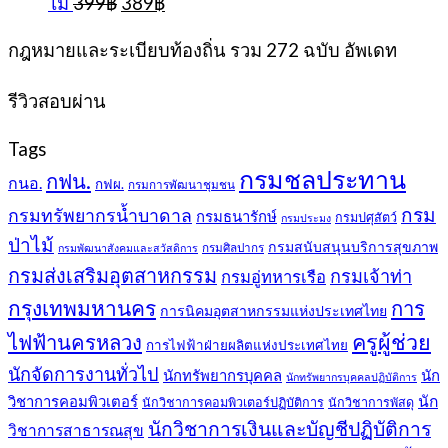
ไม้
399
฿
389
฿
399฿.
389฿.
price
price
was:
is:
กฎหมายและระเบียบท้องถิ่น รวม 272 ฉบับ อัพเดท
399฿.
389฿.
รีวิวสอบผ่าน
Tags
กรมชลประทาน
กฟน.
กนอ.
กฟผ.
กรมการพัฒนาชุมชน
กรม
กรมทรัพยากรน้ำบาดาล
กรมธนารักษ์
กรมปศุสัตว์
กรมประมง
ป่าไม้
กรมสนับสนุนบริการสุขภาพ
กรมศิลปากร
กรมพัฒนาสังคมและสวัสดิการ
กรมส่งเสริมอุตสาหกรรม
กรมเจ้าท่า
กรมอู่ทหารเรือ
กรุงเทพมหานคร
การ
การนิคมอุตสาหกรรมแห่งประเทศไทย
ครูผู้ช่วย
ไฟฟ้านครหลวง
การไฟฟ้าฝ่ายผลิตแห่งประเทศไทย
นักจัดการงานทั่วไป
นักทรัพยากรบุคคล
นัก
นักทรัพยากรบุคคลปฏิบัติการ
วิชาการคอมพิวเตอร์
นัก
นักวิชาการคอมพิวเตอร์ปฏิบัติการ
นักวิชาการพัสดุ
นักวิชาการเงินและบัญชีปฏิบัติการ
วิชาการสาธารณสุข