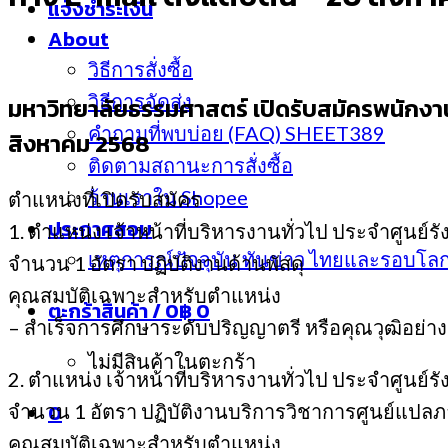
แจ้งชำระเงิน
About
วิธีการสั่งซื้อ
วิธีการจัดส่ง
มหาวิทยาลัยธรรมศาสตร์ เปิดรับสมัครพนักงาน
คำถามที่พบบ่อย (FAQ) SHEET389
สิงหาคม 2568
ติดตามสถานะการสั่งซื้อ
ร้านเราใน Shopee
ตำแหน่งที่เปิดรับสมัคร
ประกาศสอบ
1. ตำแหน่ง เจ้าหน้าที่บริหารงานทั่วไป ประจำศูนย์รั
เหตุการณ์ปัจจุบัน ทันข่าว ไทยและรอบโล
จำนวน 1 อัตรา ปฏิบัติงานด้านพัสดุ
คุณสมบัติเฉพาะสำหรับตำแหน่ง
ตะกร้าสินค้า /
0
฿
0
– สำเร็จการศึกษาระดับปริญญาตรี หรือคุณวุฒิอย่างอ
ไม่มีสินค้าในตะกร้า
2. ตำแหน่ง เจ้าหน้าที่บริหารงานทั่วไป ประจำศูนย์รั
0
จำนวน 1 อัตรา ปฏิบัติงานบริการวิชาการศูนย์แ
คุณสมบัติเฉพาะสำหรับตำแหน่ง