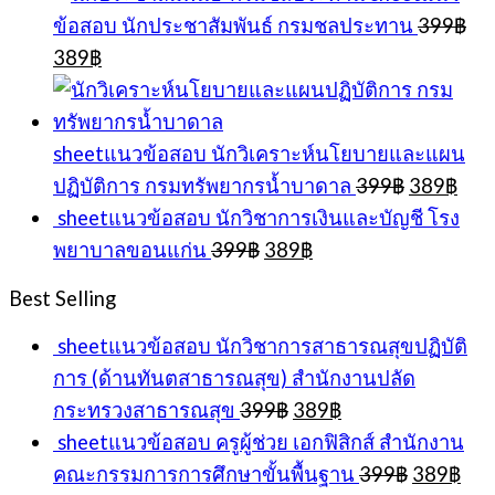
ข้อสอบ นักประชาสัมพันธ์ กรมชลประทาน
399
฿
Original
Current
389
฿
price
price
was:
is:
399฿.
389฿.
sheetแนวข้อสอบ นักวิเคราะห์นโยบายและแผน
Original
Cur
ปฏิบัติการ กรมทรัพยากรน้ำบาดาล
399
฿
389
฿
price
pric
sheetแนวข้อสอบ นักวิชาการเงินและบัญชี โรง
was:
is:
Original
Current
พยาบาลขอนแก่น
399
฿
389
฿
399฿.
389
price
price
was:
is:
Best Selling
399฿.
389฿.
sheetแนวข้อสอบ นักวิชาการสาธารณสุขปฏิบัติ
การ (ด้านทันตสาธารณสุข) สำนักงานปลัด
Original
Current
กระทรวงสาธารณสุข
399
฿
389
฿
price
price
sheetแนวข้อสอบ ครูผู้ช่วย เอกฟิสิกส์ สำนักงาน
was:
is:
Original
Cur
คณะกรรมการการศึกษาขั้นพื้นฐาน
399
฿
389
฿
399฿.
389฿.
price
pri