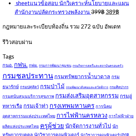
sheetแนวข้อสอบ นักวิเคราะห์นโยบายและแผน
was:
is:
Original
Curren
สำนักงานปลัดกระทรวงพลังงาน
399
฿
389
฿
399฿.
389
price
price
was:
is:
กฎหมายและระเบียบท้องถิ่น รวม 272 ฉบับ อัพเดท
399฿.
389฿.
รีวิวสอบผ่าน
Tags
กฟน.
กนอ.
กฟผ.
กรมการพัฒนาชุมชน
กรมกิจการสตรีและสถาบันครอบครัว
กรมชลประทาน
กรมทรัพยากรน้ำบาดาล
กรม
กรมป่าไม้
ธนารักษ์
กรมปศุสัตว์
กรมศิลปากร
กรมพัฒนาสังคมและสวัสดิการ
กรมส่งเสริมอุตสาหกรรม
กรมอู่
กรมสนับสนุนบริการสุขภาพ
กรุงเทพมหานคร
กรมเจ้าท่า
ทหารเรือ
การนิคม
การไฟฟ้านครหลวง
อุตสาหกรรมแห่งประเทศไทย
การไฟฟ้าฝ่าย
ครูผู้ช่วย
นักจัดการงานทั่วไป
นัก
ผลิตแห่งประเทศไทย
ทรัพยากรบุคคล
นักวิชาการคอมพิวเตอร์
นักวิชาการคอมพิวเตอร์ปฏิบัติ