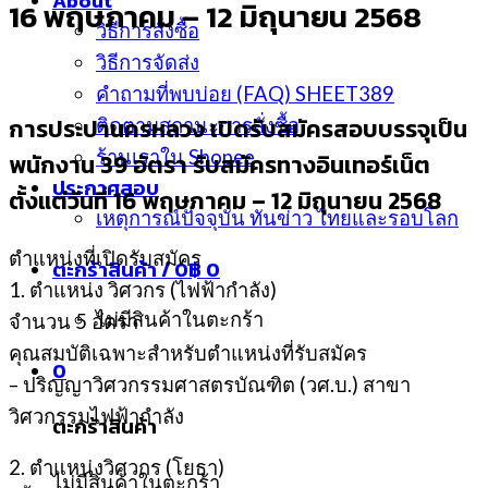
About
16 พฤษภาคม – 12 มิถุนายน 2568
วิธีการสั่งซื้อ
วิธีการจัดส่ง
คำถามที่พบบ่อย (FAQ) SHEET389
การประปานครหลวง เปิดรับสมัครสอบบรรจุเป็น
ติดตามสถานะการสั่งซื้อ
ร้านเราใน Shopee
พนักงาน 39 อัตรา รับสมัครทางอินเทอร์เน็ต
ประกาศสอบ
ตั้งแต่วันที่ 16 พฤษภาคม – 12 มิถุนายน 2568
เหตุการณ์ปัจจุบัน ทันข่าว ไทยและรอบโลก
ตำแหน่งที่เปิดรับสมัคร
ตะกร้าสินค้า /
0
฿
0
1. ตำแหน่ง วิศวกร (ไฟฟ้ากําลัง)
ไม่มีสินค้าในตะกร้า
จํานวน 5 อัตรา
คุณสมบัติเฉพาะสำหรับตำแหน่งที่รับสมัคร
0
– ปริญญาวิศวกรรมศาสตรบัณฑิต (วศ.บ.) สาขา
วิศวกรรมไฟฟ้ากําลัง
ตะกร้าสินค้า
2. ตำแหน่งวิศวกร (โยธา)
ไม่มีสินค้าในตะกร้า