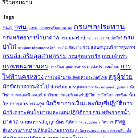
รีวิวสอบผ่าน
Tags
กรมชลประทาน
กฟน.
กนอ.
กฟผ.
กรมการพัฒนาชุมชน
กรม
กรมทรัพยากรน้ำบาดาล
กรมธนารักษ์
กรมปศุสัตว์
กรมประมง
ป่าไม้
กรมสนับสนุนบริการสุขภาพ
กรมศิลปากร
กรมพัฒนาสังคมและสวัสดิการ
กรมส่งเสริมอุตสาหกรรม
กรมเจ้าท่า
กรมอู่ทหารเรือ
กรุงเทพมหานคร
การ
การนิคมอุตสาหกรรมแห่งประเทศไทย
ครูผู้ช่วย
ไฟฟ้านครหลวง
การไฟฟ้าฝ่ายผลิตแห่งประเทศไทย
นักจัดการงานทั่วไป
นักทรัพยากรบุคคล
นัก
นักทรัพยากรบุคคลปฏิบัติการ
วิชาการคอมพิวเตอร์
นัก
นักวิชาการคอมพิวเตอร์ปฏิบัติการ
นักวิชาการพัสดุ
นักวิชาการเงินและบัญชีปฏิบัติการ
วิชาการสาธารณสุข
นักวิเคราะห์นโยบายและแผนปฏิบัติการ กรมทรัพยากรน้ำ
สพฐ.
บาดาล
นายทหารสัญญาบัตร
นิติกร
วิศวกร
นิติกรปฏิบัติการ
สำนักงานการปฏิรูปที่ดินเพื่อเกษตรกรรม
สำนักงานคณะกรรมการการเลือกตั้ง