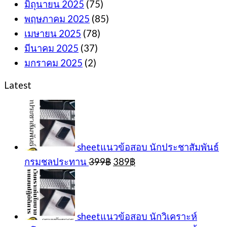
มิถุนายน 2025
(75)
พฤษภาคม 2025
(85)
เมษายน 2025
(78)
มีนาคม 2025
(37)
มกราคม 2025
(2)
Latest
sheetแนวข้อสอบ นักประชาสัมพันธ์
Original
Current
กรมชลประทาน
399
฿
389
฿
price
price
was:
is:
399฿.
389฿.
sheetแนวข้อสอบ นักวิเคราะห์