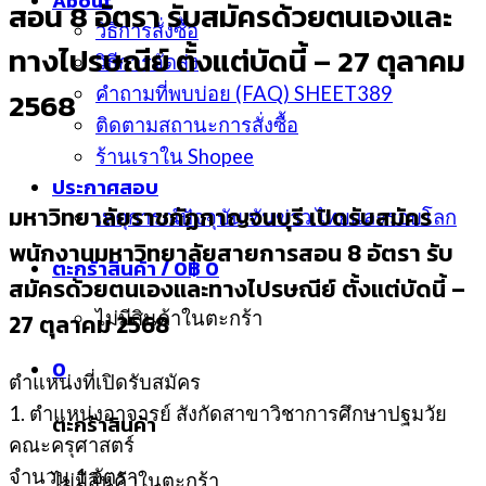
About
สอน 8 อัตรา รับสมัครด้วยตนเองและ
วิธีการสั่งซื้อ
ทางไปรษณีย์ ตั้งแต่บัดนี้ – 27 ตุลาคม
วิธีการจัดส่ง
คำถามที่พบบ่อย (FAQ) SHEET389
2568
ติดตามสถานะการสั่งซื้อ
ร้านเราใน Shopee
ประกาศสอบ
มหาวิทยาลัยราชภัฏกาญจนบุรี เปิดรับสมัคร
เหตุการณ์ปัจจุบัน ทันข่าว ไทยและรอบโลก
พนักงานมหาวิทยาลัยสายการสอน 8 อัตรา รับ
ตะกร้าสินค้า /
0
฿
0
สมัครด้วยตนเองและทางไปรษณีย์ ตั้งแต่บัดนี้ –
ไม่มีสินค้าในตะกร้า
27 ตุลาคม 2568
0
ตำแหน่งที่เปิดรับสมัคร
1. ตําแหน่งอาจารย์ สังกัดสาขาวิชาการศึกษาปฐมวัย
ตะกร้าสินค้า
คณะครุศาสตร์
จํานวน 1 อัตรา
ไม่มีสินค้าในตะกร้า