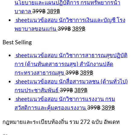
นโยบายและแผนปฏิบัติการ กรมทรัพยากรน้ำ
Original
Current
บาดาล
399
฿
389
฿
price
price
sheetแนวข้อสอบ นักวิชาการเงินและบัญชี โรง
was:
is:
Original
Current
พยาบาลขอนแก่น
399
฿
389
฿
399฿.
389฿.
price
price
was:
is:
Best Selling
399฿.
389฿.
sheetแนวข้อสอบ นักวิชาการสาธารณสุขปฏิบัติ
การ (ด้านทันตสาธารณสุข) สำนักงานปลัด
Original
Current
กระทรวงสาธารณสุข
399
฿
389
฿
price
price
sheetแนวข้อสอบ นักสื่อสารมวลชน (ด้านทั่วไป)
was:
is:
Original
Current
กรมประชาสัมพันธ์
399
฿
389
฿
399฿.
389฿.
price
price
sheetแนวข้อสอบ นักวิชาการแรงงาน กรม
was:
is:
Original
Current
สวัสดิการและคุ้มครองแรงงาน
399
฿
389
฿
399฿.
389฿.
price
price
was:
is:
กฎหมายและระเบียบท้องถิ่น รวม 272 ฉบับ อัพเดท
399฿.
389฿.