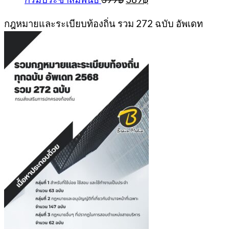
399฿.
389฿.
price
price
was:
is:
กฎหมายและระเบียบท้องถิ่น รวม 272 ฉบับ อัพเดท
399฿.
389฿.