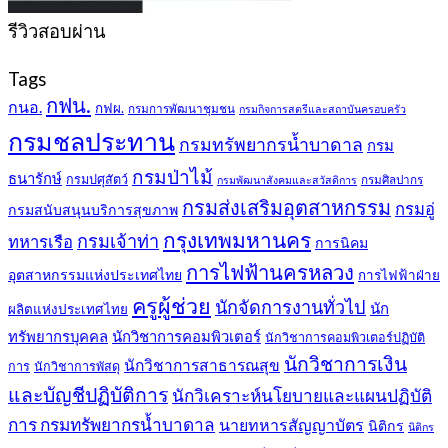
รีวิวสอบผ่าน
Tags
กฟน.
กนอ.
กฟผ.
กรมการพัฒนาชุมชน
กรมกิจการสตรีและสถาบันครอบครัว
กรมชลประทาน
กรมทรัพยากรน้ำบาดาล
กรม
กรมป่าไม้
ธนารักษ์
กรมปศุสัตว์
กรมศิลปากร
กรมพัฒนาสังคมและสวัสดิการ
กรมส่งเสริมอุตสาหกรรม
กรมอู่
กรมสนับสนุนบริการสุขภาพ
กรุงเทพมหานคร
กรมเจ้าท่า
ทหารเรือ
การนิคม
การไฟฟ้านครหลวง
อุตสาหกรรมแห่งประเทศไทย
การไฟฟ้าฝ่าย
ครูผู้ช่วย
นักจัดการงานทั่วไป
นัก
ผลิตแห่งประเทศไทย
ทรัพยากรบุคคล
นักวิชาการคอมพิวเตอร์
นักวิชาการคอมพิวเตอร์ปฏิบัติ
นักวิชาการเงิน
นักวิชาการสาธารณสุข
การ
นักวิชาการพัสดุ
และบัญชีปฏิบัติการ
นักวิเคราะห์นโยบายและแผนปฏิบัติ
การ กรมทรัพยากรน้ำบาดาล
นายทหารสัญญาบัตร
นิติกร
นิติกร