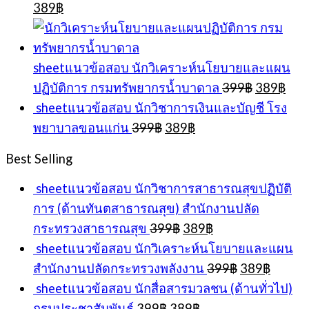
Original
Current
389
฿
price
price
was:
is:
399฿.
389฿.
sheetแนวข้อสอบ นักวิเคราะห์นโยบายและแผน
Original
Cur
ปฏิบัติการ กรมทรัพยากรน้ำบาดาล
399
฿
389
฿
price
pric
sheetแนวข้อสอบ นักวิชาการเงินและบัญชี โรง
was:
is:
Original
Current
พยาบาลขอนแก่น
399
฿
389
฿
399฿.
389
price
price
was:
is:
Best Selling
399฿.
389฿.
sheetแนวข้อสอบ นักวิชาการสาธารณสุขปฏิบัติ
การ (ด้านทันตสาธารณสุข) สำนักงานปลัด
Original
Current
กระทรวงสาธารณสุข
399
฿
389
฿
price
price
sheetแนวข้อสอบ นักวิเคราะห์นโยบายและแผน
was:
is:
Original
Curren
สำนักงานปลัดกระทรวงพลังงาน
399
฿
389
฿
399฿.
389฿.
price
price
sheetแนวข้อสอบ นักสื่อสารมวลชน (ด้านทั่วไป)
was:
is:
Original
Current
กรมประชาสัมพันธ์
399
฿
389
฿