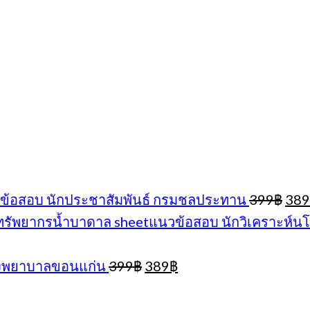
Orig
ข้อสอบ นักประชาสัมพันธ์ กรมชลประทาน
399
฿
389
pric
sheetแนวข้อสอบ นักวิเคราะห์
was
399
Original
Current
โรงพยาบาลขอนแก่น
399
฿
389
฿
price
price
was:
is: