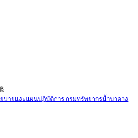
inal
Current
฿
e
price
นโยบายและแผนปฏิบัติการ กรมทรัพยากรน้ำบาดาล
:
is:
฿.
389฿.