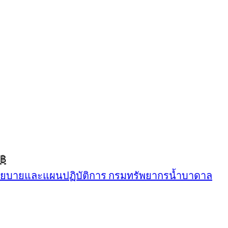
inal
Current
฿
e
price
นโยบายและแผนปฏิบัติการ กรมทรัพยากรน้ำบาดาล
:
is:
฿.
389฿.