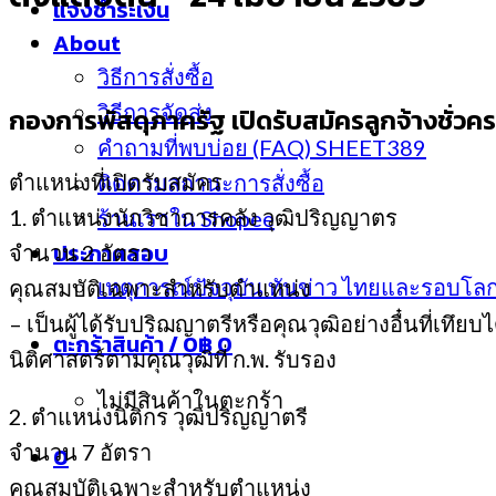
แจ้งชำระเงิน
About
วิธีการสั่งซื้อ
วิธีการจัดส่ง
กองการพัสดุภาครัฐ เปิดรับสมัครลูกจ้างชั่วค
คำถามที่พบบ่อย (FAQ) SHEET389
ตำแหน่งที่เปิดรับสมัคร
ติดตามสถานะการสั่งซื้อ
1. ตำแหน่งนักวิชาการคลัง วุฒิปริญญาตร
ร้านเราใน Shopee
ประกาศสอบ
จำนวน 2 อัตรา
เหตุการณ์ปัจจุบัน ทันข่าว ไทยและรอบโล
คุณสมบัติเฉพาะสำหรับตำแหน่ง
– เป็นผู้ได้รับปริฌญาตรีหรือคุณวุฒิอย่างอื๋นที่
ตะกร้าสินค้า /
0
฿
0
นิติศาสตร์ตามคุณวุฒิที่ ก.พ. รับรอง
ไม่มีสินค้าในตะกร้า
2. ตำแหน่งนิติกร วุฒิปริญญาตรี
จำนวน 7 อัตรา
0
คุณสมบัติเฉพาะสำหรับตำแหน่ง