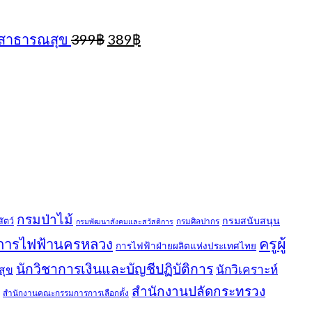
Original
Current
งสาธารณสุข
399
฿
389
฿
price
price
ent
was:
is:
e
nt
399฿.
389฿.
.
กรมป่าไม้
กรมสนับสนุน
ัตว์
กรมศิลปากร
กรมพัฒนาสังคมและสวัสดิการ
ครูผู้
การไฟฟ้านครหลวง
การไฟฟ้าฝ่ายผลิตแห่งประเทศไทย
นักวิชาการเงินและบัญชีปฏิบัติการ
นักวิเคราะห์
สุข
สำนักงานปลัดกระทรวง
สำนักงานคณะกรรมการการเลือกตั้ง