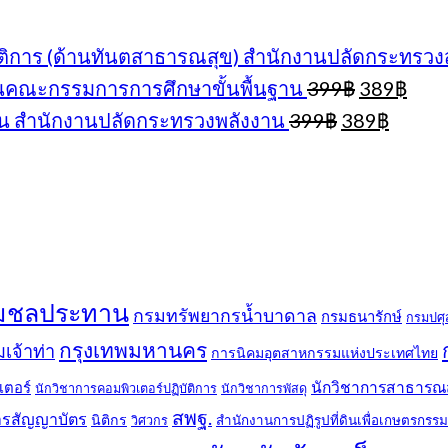
was:
is:
399฿.
389฿.
ติการ (ด้านทันตสาธารณสุข) สำนักงานปลัดกระทรว
Original
Curr
กงานคณะกรรมการการศึกษาขั้นพื้นฐาน
399
฿
389
฿
price
pric
Original
Curre
น สำนักงานปลัดกระทรวงพลังงาน
399
฿
389
฿
was:
is:
price
price
399฿.
389฿
was:
is:
399฿.
389฿.
มชลประทาน
กรมทรัพยากรน้ำบาดาล
กรมธนารักษ์
กรมปศุส
กรุงเทพมหานคร
เจ้าท่า
การนิคมอุตสาหกรรมแห่งประเทศไทย
เตอร์
นักวิชาการสาธารณ
นักวิชาการคอมพิวเตอร์ปฏิบัติการ
นักวิชาการพัสดุ
สพฐ.
รสัญญาบัตร
นิติกร
สำนักงานการปฏิรูปที่ดินเพื่อเกษตรกรรม
วิศวกร