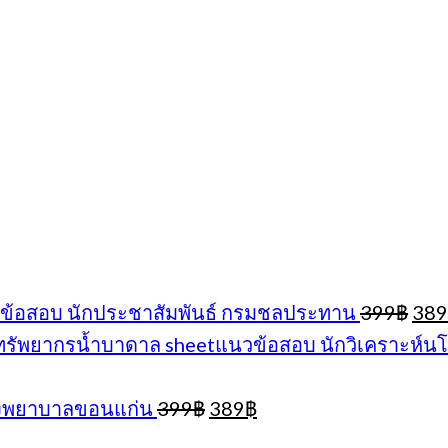
Orig
ข้อสอบ นักประชาสัมพันธ์ กรมชลประทาน
399
฿
389
pric
sheetแนวข้อสอบ นักวิเคราะห์
was
399
Original
Current
โรงพยาบาลขอนแก่น
399
฿
389
฿
price
price