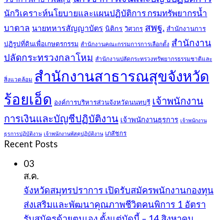
นักวิเคราะห์นโยบายและแผนปฏิบัติการ กรมทรัพยากรน้ำ
สพฐ.
บาดาล
นายทหารสัญญาบัตร
นิติกร
สำนักงานการ
วิศวกร
สำนักงาน
ปฏิรูปที่ดินเพื่อเกษตรกรรม
สำนักงานคณะกรรมการการเลือกตั้ง
ปลัดกระทรวงกลาโหม
สำนักงานปลัดกระทรวงทรัพยากรธรรมชาติและ
สำนักงานสาธารณสุขจังหวัด
สิ่งแวดล้อม
ร้อยเอ็ด
เจ้าพนักงาน
องค์การบริหารส่วนจังหวัดนนทบุรี
การเงินและบัญชีปฏิบัติงาน
เจ้าพนักงานธุรการ
เจ้าพนักงาน
เภสัชกร
ธุรการปฏิบัติงาน
เจ้าพนักงานพัสดุปฏิบัติงาน
Recent Posts
03
ส.ค.
จังหวัดสมุทรปราการ เปิดรับสมัครพนักงานกองทุน
ส่งเสริมและพัฒนาคุณภาพชีวิตคนพิการ 1 อัตรา
รับสมัครด้วยตนเอง ตั้งแต่บัดนี้ – 14 สิงหาคม