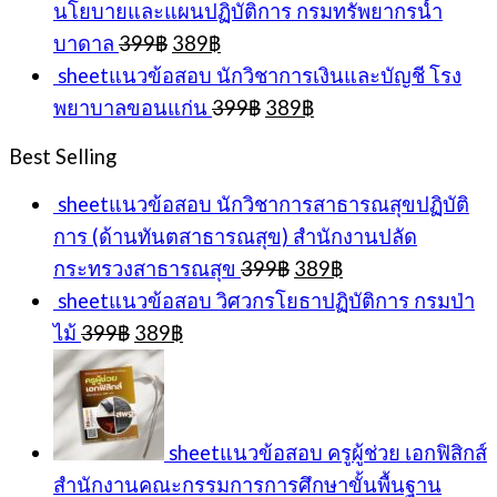
นโยบายและแผนปฏิบัติการ กรมทรัพยากรน้ำ
Original
Current
บาดาล
399
฿
389
฿
price
price
sheetแนวข้อสอบ นักวิชาการเงินและบัญชี โรง
was:
is:
Original
Current
พยาบาลขอนแก่น
399
฿
389
฿
399฿.
389฿.
price
price
was:
is:
Best Selling
399฿.
389฿.
sheetแนวข้อสอบ นักวิชาการสาธารณสุขปฏิบัติ
การ (ด้านทันตสาธารณสุข) สำนักงานปลัด
Original
Current
กระทรวงสาธารณสุข
399
฿
389
฿
price
price
sheetแนวข้อสอบ วิศวกรโยธาปฏิบัติการ กรมป่า
was:
is:
Original
Current
ไม้
399
฿
389
฿
399฿.
389฿.
price
price
was:
is:
399฿.
389฿.
sheetแนวข้อสอบ ครูผู้ช่วย เอกฟิสิกส์
สำนักงานคณะกรรมการการศึกษาขั้นพื้นฐาน