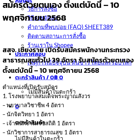
About
สมัครด้วยตนเอง ตั้งแต่บัดนี้ – 10
วิธีการสั่งซื้อ
พฤศจิกายน 2568
วิธีการจัดส่ง
คำถามที่พบบ่อย (FAQ) SHEET389
ติดตามสถานะการสั่งซื้อ
ร้านเราใน Shopee
สสจ. เชียงราย เปิดรับสมัครพนักงานกระทรวง
ประกาศสอบ
สาธารณสุขทั่วไป 39 อัตรา รับสมัครด้วยตนเอง
เหตุการณ์ปัจจุบัน ทันข่าว ไทยและรอบโลก
ตั้งแต่บัดนี้ – 10 พฤศจิกายน 2568
ตะกร้าสินค้า /
0
฿
0
ตำแหน่งที่เปิดรับสมัคร
ไม่มีสินค้าในตะกร้า
1. โรงพยาบาลสมเด็จพระญาณสังวร
– พยาบาลวิชาชีพ 4 อัตรา
0
– นักจิตวิทยา 1 อัตรา
ตะกร้าสินค้า
– เจ้าพนักงานเวชสถิติ 1 อัตรา
– นักวิชาการสาธารณสุข 1 อัตรา
ไม่มีสินค้าในตะกร้า