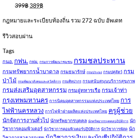
Original
Current
399
฿
389
฿
price
price
was:
is:
กฎหมายและระเบียบท้องถิ่น รวม 272 ฉบับ อัพเดท
399฿.
389฿.
รีวิวสอบผ่าน
Tags
กรมชลประทาน
กฟน.
กนอ.
กฟผ.
กรมการพัฒนาชุมชน
กรม
กรมทรัพยากรน้ำบาดาล
กรมธนารักษ์
กรมปศุสัตว์
กรมประมง
ป่าไม้
กรมสนับสนุนบริการสุขภาพ
กรมศิลปากร
กรมพัฒนาสังคมและสวัสดิการ
กรมส่งเสริมอุตสาหกรรม
กรมเจ้าท่า
กรมอู่ทหารเรือ
กรุงเทพมหานคร
การ
การนิคมอุตสาหกรรมแห่งประเทศไทย
ครูผู้ช่วย
ไฟฟ้านครหลวง
การไฟฟ้าฝ่ายผลิตแห่งประเทศไทย
นักจัดการงานทั่วไป
นักทรัพยากรบุคคล
นัก
นักทรัพยากรบุคคลปฏิบัติการ
วิชาการคอมพิวเตอร์
นัก
นักวิชาการคอมพิวเตอร์ปฏิบัติการ
นักวิชาการพัสดุ
นักวิชาการเงินและบัญชีปฏิบัติการ
วิชาการสาธารณสุข