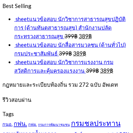
was:
is:
Best Selling
399฿.
389฿.
sheetแนวข้อสอบ นักวิชาการสาธารณสุขปฏิบัติ
การ (ด้านทันตสาธารณสุข) สำนักงานปลัด
Original
Current
กระทรวงสาธารณสุข
399
฿
389
฿
price
price
sheetแนวข้อสอบ นักสื่อสารมวลชน (ด้านทั่วไป)
was:
is:
Original
Current
กรมประชาสัมพันธ์
399
฿
389
฿
399฿.
389฿.
price
price
sheetแนวข้อสอบ นักวิชาการแรงงาน กรม
was:
is:
Original
Current
สวัสดิการและคุ้มครองแรงงาน
399
฿
389
฿
399฿.
389฿.
price
price
was:
is:
กฎหมายและระเบียบท้องถิ่น รวม 272 ฉบับ อัพเดท
399฿.
389฿.
รีวิวสอบผ่าน
Tags
กรมชลประทาน
กฟน.
กนอ.
กฟผ.
กรมการพัฒนาชุมชน