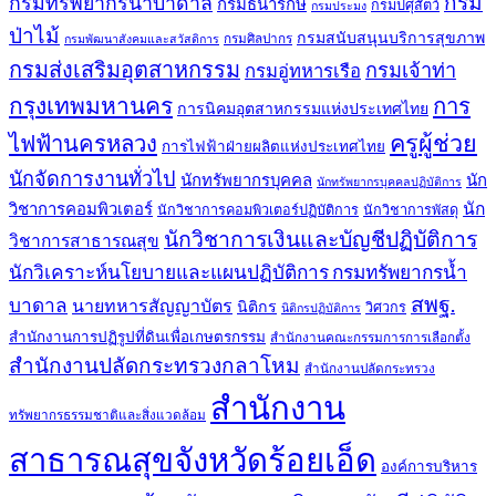
กรม
กรมทรัพยากรน้ำบาดาล
กรมธนารักษ์
กรมปศุสัตว์
กรมประมง
ป่าไม้
กรมสนับสนุนบริการสุขภาพ
กรมศิลปากร
กรมพัฒนาสังคมและสวัสดิการ
กรมส่งเสริมอุตสาหกรรม
กรมเจ้าท่า
กรมอู่ทหารเรือ
กรุงเทพมหานคร
การ
การนิคมอุตสาหกรรมแห่งประเทศไทย
ครูผู้ช่วย
ไฟฟ้านครหลวง
การไฟฟ้าฝ่ายผลิตแห่งประเทศไทย
นักจัดการงานทั่วไป
นักทรัพยากรบุคคล
นัก
นักทรัพยากรบุคคลปฏิบัติการ
วิชาการคอมพิวเตอร์
นัก
นักวิชาการคอมพิวเตอร์ปฏิบัติการ
นักวิชาการพัสดุ
นักวิชาการเงินและบัญชีปฏิบัติการ
วิชาการสาธารณสุข
นักวิเคราะห์นโยบายและแผนปฏิบัติการ กรมทรัพยากรน้ำ
สพฐ.
บาดาล
นายทหารสัญญาบัตร
นิติกร
วิศวกร
นิติกรปฏิบัติการ
สำนักงานการปฏิรูปที่ดินเพื่อเกษตรกรรม
สำนักงานคณะกรรมการการเลือกตั้ง
สำนักงานปลัดกระทรวงกลาโหม
สำนักงานปลัดกระทรวง
สำนักงาน
ทรัพยากรธรรมชาติและสิ่งแวดล้อม
สาธารณสุขจังหวัดร้อยเอ็ด
องค์การบริหาร