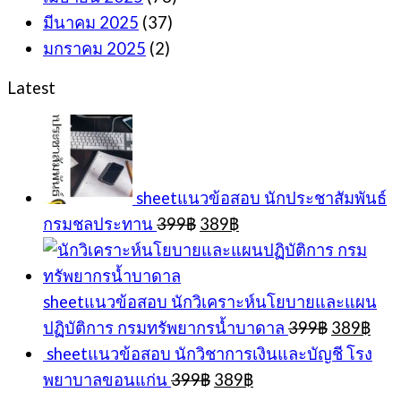
มีนาคม 2025
(37)
มกราคม 2025
(2)
Latest
sheetแนวข้อสอบ นักประชาสัมพันธ์
Original
Current
กรมชลประทาน
399
฿
389
฿
price
price
was:
is:
399฿.
389฿.
sheetแนวข้อสอบ นักวิเคราะห์นโยบายและแผน
Original
Cur
ปฏิบัติการ กรมทรัพยากรน้ำบาดาล
399
฿
389
฿
price
pric
sheetแนวข้อสอบ นักวิชาการเงินและบัญชี โรง
was:
is:
Original
Current
พยาบาลขอนแก่น
399
฿
389
฿
399฿.
389
price
price