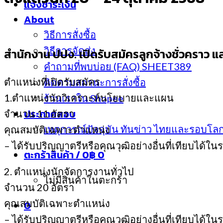
แจ้งชำระเงิน
About
วิธีการสั่งซื้อ
วิธีการจัดส่ง
สำนักงาน ปปง. เปิดรับสมัครลูกจ้างชั่วคราว แล
คำถามที่พบบ่อย (FAQ) SHEET389
ตำแหน่งที่เปิดรับสมัคร
ติดตามสถานะการสั่งซื้อ
1.ตําแหน่งนักวิเคราะห์นโยบายและแผน
ร้านเราใน Shopee
ประกาศสอบ
จํานวน 11 อัตรา
เหตุการณ์ปัจจุบัน ทันข่าว ไทยและรอบโล
คุณสมบัติเฉพาะตําแหน่ง
– ได้รับปริญญาตรีหรือคุณวุฒิอย่างอื่นที่เทียบได้ใน
ตะกร้าสินค้า /
0
฿
0
2. ตําแหน่งนักจัดการงานทั่วไป
ไม่มีสินค้าในตะกร้า
จํานวน 20 อัตรา
คุณสมบัติเฉพาะตําแหน่ง
0
– ได้รับปริญญาตรีหรือคุณวุฒิอย่างอื่นที่เทียบได้ใน