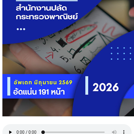
พาณิชย์
ชิ้น