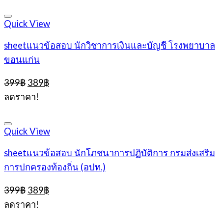
399฿.
389฿.
Quick View
sheetแนวข้อสอบ นักวิชาการเงินและบัญชี โรงพยาบาล
ขอนแก่น
Original
Current
399
฿
389
฿
price
price
ลดราคา!
was:
is:
399฿.
389฿.
Quick View
sheetแนวข้อสอบ นักโภชนาการปฏิบัติการ กรมส่งเสริม
การปกครองท้องถิ่น (อปท.)
Original
Current
399
฿
389
฿
price
price
ลดราคา!
was:
is: