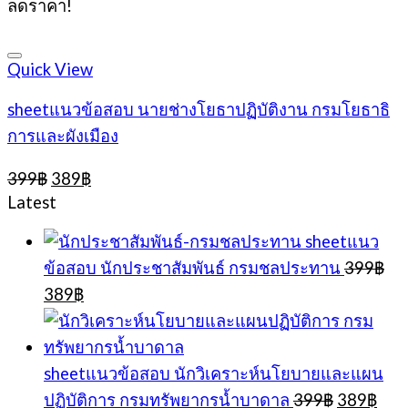
ลดราคา!
was:
is:
399฿.
389฿.
Quick View
sheetแนวข้อสอบ นายช่างโยธาปฏิบัติงาน กรมโยธาธิ
การและผังเมือง
Original
Current
399
฿
389
฿
price
price
Latest
was:
is:
399฿.
389฿.
sheetแนว
ข้อสอบ นักประชาสัมพันธ์ กรมชลประทาน
399
฿
Original
Current
389
฿
price
price
was:
is:
399฿.
389฿.
sheetแนวข้อสอบ นักวิเคราะห์นโยบายและแผน
Original
Cur
ปฏิบัติการ กรมทรัพยากรน้ำบาดาล
399
฿
389
฿