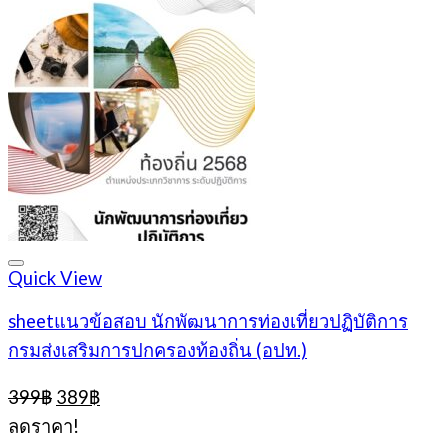
Quick View
sheetแนวข้อสอบ นักพัฒนาการท่องเที่ยวปฏิบัติการ
กรมส่งเสริมการปกครองท้องถิ่น (อปท.)
Original
Current
399
฿
389
฿
price
price
ลดราคา!
was:
is: