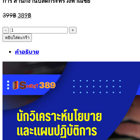
การ สำนักงานปลัดกระทรวงพาณิชย์
Original
Current
399
฿
389
฿
price
price
was:
is:
จำนวน
399฿.
389฿.
หยิบใส่ตะกร้า
sheetแนว
ข้อสอบ
คำอธิบาย
นัก
วิเคราะห์
นโยบาย
และ
แผน
ปฏิบัติ
การ
สำนักงาน
ปลัด
กระทรวง