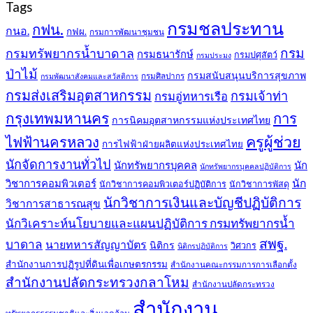
Tags
กรมชลประทาน
กฟน.
กนอ.
กฟผ.
กรมการพัฒนาชุมชน
กรม
กรมทรัพยากรน้ำบาดาล
กรมธนารักษ์
กรมปศุสัตว์
กรมประมง
ป่าไม้
กรมสนับสนุนบริการสุขภาพ
กรมศิลปากร
กรมพัฒนาสังคมและสวัสดิการ
กรมส่งเสริมอุตสาหกรรม
กรมเจ้าท่า
กรมอู่ทหารเรือ
กรุงเทพมหานคร
การ
การนิคมอุตสาหกรรมแห่งประเทศไทย
ครูผู้ช่วย
ไฟฟ้านครหลวง
การไฟฟ้าฝ่ายผลิตแห่งประเทศไทย
นักจัดการงานทั่วไป
นักทรัพยากรบุคคล
นัก
นักทรัพยากรบุคคลปฏิบัติการ
วิชาการคอมพิวเตอร์
นัก
นักวิชาการคอมพิวเตอร์ปฏิบัติการ
นักวิชาการพัสดุ
นักวิชาการเงินและบัญชีปฏิบัติการ
วิชาการสาธารณสุข
นักวิเคราะห์นโยบายและแผนปฏิบัติการ กรมทรัพยากรน้ำ
สพฐ.
บาดาล
นายทหารสัญญาบัตร
นิติกร
วิศวกร
นิติกรปฏิบัติการ
สำนักงานการปฏิรูปที่ดินเพื่อเกษตรกรรม
สำนักงานคณะกรรมการการเลือกตั้ง
สำนักงานปลัดกระทรวงกลาโหม
สำนักงานปลัดกระทรวง
สำนักงาน
ทรัพยากรธรรมชาติและสิ่งแวดล้อม