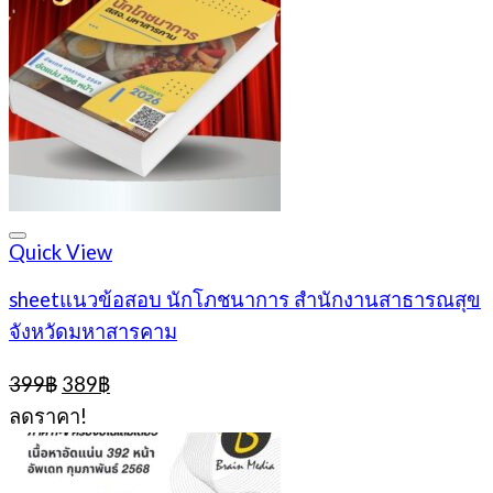
Quick View
sheetแนวข้อสอบ นักโภชนาการ สำนักงานสาธารณสุข
จังหวัดมหาสารคาม
Original
Current
399
฿
389
฿
price
price
ลดราคา!
was:
is:
399฿.
389฿.