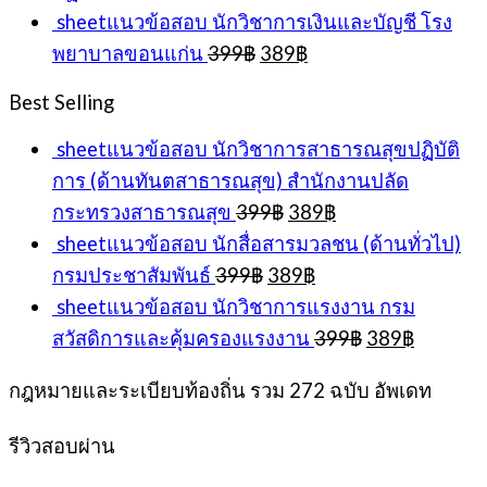
price
pric
sheetแนวข้อสอบ นักวิชาการเงินและบัญชี โรง
was:
is:
Original
Current
พยาบาลขอนแก่น
399
฿
389
฿
399฿.
389
price
price
was:
is:
Best Selling
399฿.
389฿.
sheetแนวข้อสอบ นักวิชาการสาธารณสุขปฏิบัติ
การ (ด้านทันตสาธารณสุข) สำนักงานปลัด
Original
Current
กระทรวงสาธารณสุข
399
฿
389
฿
price
price
sheetแนวข้อสอบ นักสื่อสารมวลชน (ด้านทั่วไป)
was:
is:
Original
Current
กรมประชาสัมพันธ์
399
฿
389
฿
399฿.
389฿.
price
price
sheetแนวข้อสอบ นักวิชาการแรงงาน กรม
was:
is:
Original
Current
สวัสดิการและคุ้มครองแรงงาน
399
฿
389
฿
399฿.
389฿.
price
price
was:
is:
กฎหมายและระเบียบท้องถิ่น รวม 272 ฉบับ อัพเดท
399฿.
389฿.
รีวิวสอบผ่าน