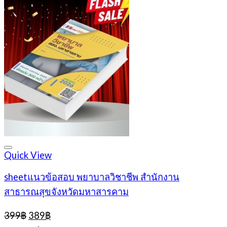
Quick View
sheetแนวข้อสอบ พยาบาลวิชาชีพ สำนักงาน
สาธารณสุขจังหวัดมหาสารคาม
Original
Current
399
฿
389
฿
price
price