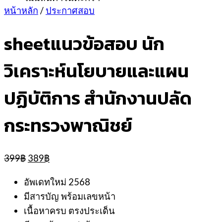
หน้าหลัก
/
ประกาศสอบ
sheetแนวข้อสอบ นัก
วิเคราะห์นโยบายและแผน
ปฏิบัติการ สำนักงานปลัด
กระทรวงพาณิชย์
Original
Current
399
฿
389
฿
price
price
was:
is:
อัพเดทใหม่ 2568
399฿.
389฿.
มีสารบัญ พร้อมเลขหน้า
เนื้อหาครบ ตรงประเด็น