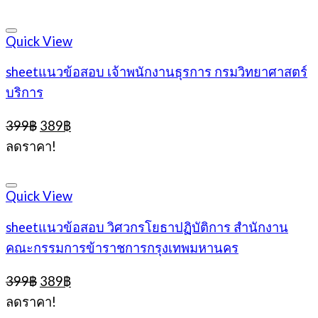
399฿.
389฿.
Quick View
sheetแนวข้อสอบ เจ้าพนักงานธุรการ กรมวิทยาศาสตร์
บริการ
Original
Current
399
฿
389
฿
price
price
ลดราคา!
was:
is:
399฿.
389฿.
Quick View
sheetแนวข้อสอบ วิศวกรโยธาปฏิบัติการ สำนักงาน
คณะกรรมการข้าราชการกรุงเทพมหานคร
Original
Current
399
฿
389
฿
price
price
ลดราคา!
was:
is: