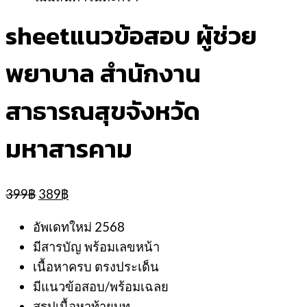
sheetแนวข้อสอบ ผู้ช่วย
พยาบาล สำนักงาน
สาธารณสุขจังหวัด
มหาสารคาม
Original
Current
399
฿
389
฿
price
price
was:
is:
อัพเดทใหม่ 2568
399฿.
389฿.
มีสารบัญ พร้อมเลขหน้า
เนื้อหาครบ ตรงประเด็น
มีแนวข้อสอบ/พร้อมเฉลย
สรุปเนื้อหาท้ายบท