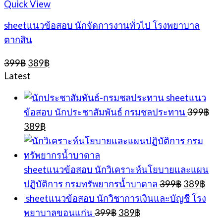
Quick View
sheetแนวข้อสอบ นักจัดการงานทั่วไป โรงพยาบาล
ตากสิน
Original
Current
399
฿
389
฿
price
price
Latest
was:
is:
399฿.
389฿.
sheetแนว
ข้อสอบ นักประชาสัมพันธ์ กรมชลประทาน
399
฿
Original
Current
389
฿
price
price
was:
is:
399฿.
389฿.
sheetแนวข้อสอบ นักวิเคราะห์นโยบายและแผน
Original
Cur
ปฏิบัติการ กรมทรัพยากรน้ำบาดาล
399
฿
389
฿
price
pric
sheetแนวข้อสอบ นักวิชาการเงินและบัญชี โรง
was:
is:
Original
Current
พยาบาลขอนแก่น
399
฿
389
฿
399฿.
389
price
price