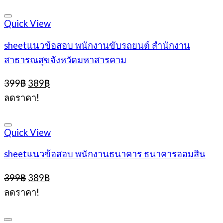
399฿.
389฿.
Quick View
sheetแนวข้อสอบ พนักงานขับรถยนต์ สำนักงาน
สาธารณสุขจังหวัดมหาสารคาม
Original
Current
399
฿
389
฿
price
price
ลดราคา!
was:
is:
399฿.
389฿.
Quick View
sheetแนวข้อสอบ พนักงานธนาคาร ธนาคารออมสิน
Original
Current
399
฿
389
฿
price
price
ลดราคา!
was:
is:
399฿.
389฿.