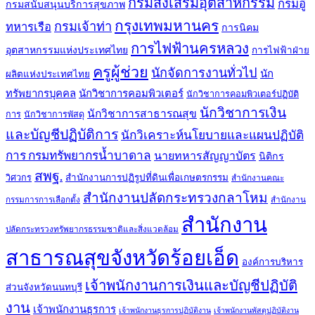
กรมส่งเสริมอุตสาหกรรม
กรมอู่
กรมสนับสนุนบริการสุขภาพ
กรุงเทพมหานคร
กรมเจ้าท่า
ทหารเรือ
การนิคม
การไฟฟ้านครหลวง
อุตสาหกรรมแห่งประเทศไทย
การไฟฟ้าฝ่าย
ครูผู้ช่วย
นักจัดการงานทั่วไป
นัก
ผลิตแห่งประเทศไทย
ทรัพยากรบุคคล
นักวิชาการคอมพิวเตอร์
นักวิชาการคอมพิวเตอร์ปฏิบัติ
นักวิชาการเงิน
นักวิชาการสาธารณสุข
การ
นักวิชาการพัสดุ
และบัญชีปฏิบัติการ
นักวิเคราะห์นโยบายและแผนปฏิบัติ
การ กรมทรัพยากรน้ำบาดาล
นายทหารสัญญาบัตร
นิติกร
สพฐ.
สำนักงานการปฏิรูปที่ดินเพื่อเกษตรกรรม
วิศวกร
สำนักงานคณะ
สำนักงานปลัดกระทรวงกลาโหม
กรรมการการเลือกตั้ง
สำนักงาน
สำนักงาน
ปลัดกระทรวงทรัพยากรธรรมชาติและสิ่งแวดล้อม
สาธารณสุขจังหวัดร้อยเอ็ด
องค์การบริหาร
เจ้าพนักงานการเงินและบัญชีปฏิบัติ
ส่วนจังหวัดนนทบุรี
งาน
เจ้าพนักงานธุรการ
เจ้าพนักงานธุรการปฏิบัติงาน
เจ้าพนักงานพัสดุปฏิบัติงาน