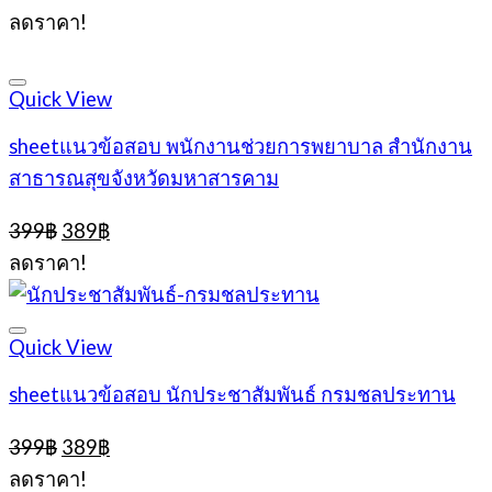
price
price
ลดราคา!
was:
is:
399฿.
389฿.
Quick View
sheetแนวข้อสอบ พนักงานช่วยการพยาบาล สำนักงาน
สาธารณสุขจังหวัดมหาสารคาม
Original
Current
399
฿
389
฿
price
price
ลดราคา!
was:
is:
399฿.
389฿.
Quick View
sheetแนวข้อสอบ นักประชาสัมพันธ์ กรมชลประทาน
Original
Current
399
฿
389
฿
price
price
ลดราคา!
was:
is: