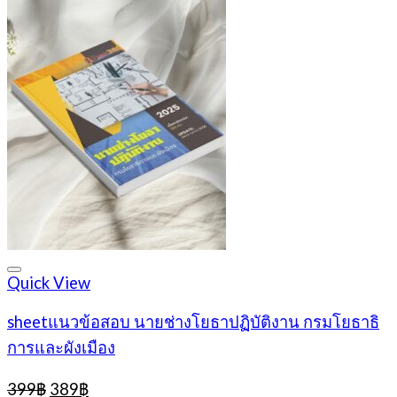
Quick View
sheetแนวข้อสอบ นายช่างโยธาปฏิบัติงาน กรมโยธาธิ
การและผังเมือง
Original
Current
399
฿
389
฿