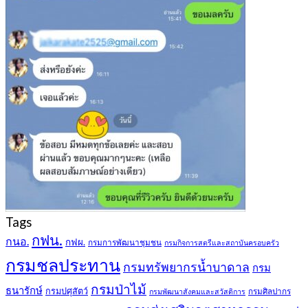
Tags
กฟน.
กนอ.
กฟผ.
กรมการพัฒนาชุมชน
กรมกิจการสตรีและสถาบันครอบครัว
กรมชลประทาน
กรมทรัพยากรน้ำบาดาล
กรม
กรมป่าไม้
ธนารักษ์
กรมปศุสัตว์
กรมศิลปากร
กรมพัฒนาสังคมและสวัสดิการ