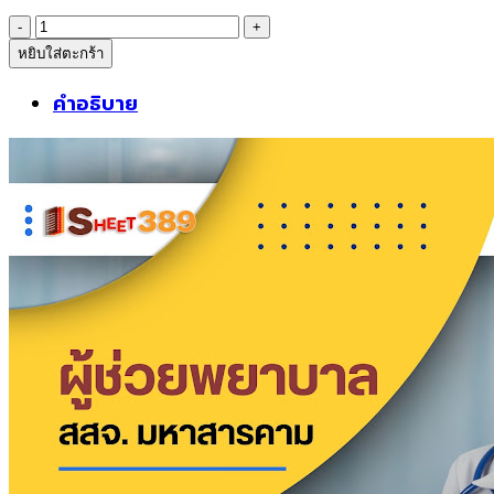
was:
is:
จำนวน
399฿.
389฿.
หยิบใส่ตะกร้า
sheetแนว
ข้อสอบ
คำอธิบาย
ผู้
ช่วย
พยาบาล
สำนักงาน
สาธารณสุข
จังหวัด
มหาสารคาม
ชิ้น