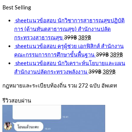
was:
is:
Best Selling
399฿.
389฿.
sheetแนวข้อสอบ นักวิชาการสาธารณสุขปฏิบัติ
การ (ด้านทันตสาธารณสุข) สำนักงานปลัด
Original
Current
กระทรวงสาธารณสุข
399
฿
389
฿
price
price
sheetแนวข้อสอบ ครูผู้ช่วย เอกฟิสิกส์ สำนักงาน
was:
is:
Original
Cur
คณะกรรมการการศึกษาขั้นพื้นฐาน
399
฿
389
฿
399฿.
389฿.
price
pri
sheetแนวข้อสอบ นักวิเคราะห์นโยบายและแผน
was:
is:
Original
Curren
สำนักงานปลัดกระทรวงพลังงาน
399
฿
389
฿
399฿.
389
price
price
was:
is:
กฎหมายและระเบียบท้องถิ่น รวม 272 ฉบับ อัพเดท
399฿.
389฿.
รีวิวสอบผ่าน