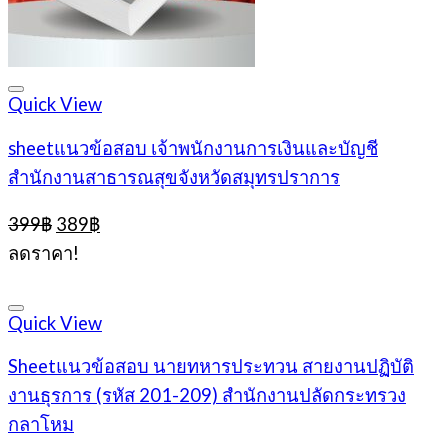
Quick View
sheetแนวข้อสอบ เจ้าพนักงานการเงินและบัญชี
สำนักงานสาธารณสุขจังหวัดสมุทรปราการ
Original
Current
399
฿
389
฿
price
price
ลดราคา!
was:
is:
399฿.
389฿.
Quick View
Sheetแนวข้อสอบ นายทหารประทวน สายงานปฏิบัติ
งานธุรการ (รหัส 201-209) สำนักงานปลัดกระทรวง
กลาโหม