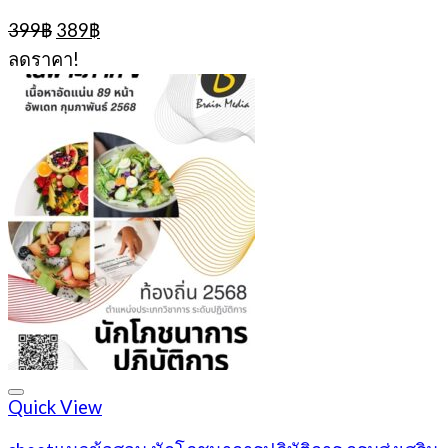
Original
Current
399
฿
389
฿
price
price
ลดราคา!
was:
is:
399฿.
389฿.
Quick View