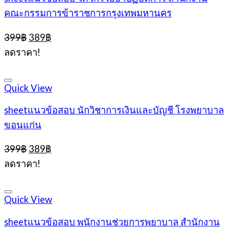
คณะกรรมการข้าราชการกรุงเทพมหานคร
Original
Current
399
฿
389
฿
price
price
ลดราคา!
was:
is:
399฿.
389฿.
Quick View
sheetแนวข้อสอบ นักวิชาการเงินและบัญชี โรงพยาบาล
ขอนแก่น
Original
Current
399
฿
389
฿
price
price
ลดราคา!
was:
is:
399฿.
389฿.
Quick View
sheetแนวข้อสอบ พนักงานช่วยการพยาบาล สำนักงาน