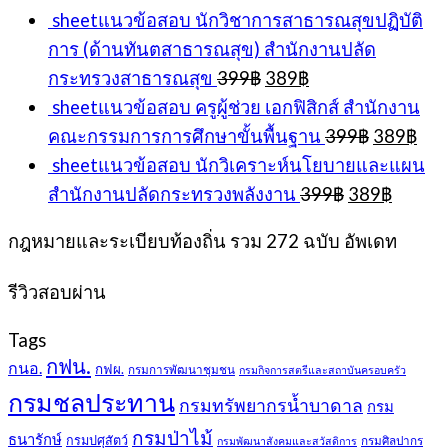
sheetแนวข้อสอบ นักวิชาการสาธารณสุขปฏิบัติ
การ (ด้านทันตสาธารณสุข) สำนักงานปลัด
Original
Current
กระทรวงสาธารณสุข
399
฿
389
฿
price
price
sheetแนวข้อสอบ ครูผู้ช่วย เอกฟิสิกส์ สำนักงาน
was:
is:
Original
Cur
คณะกรรมการการศึกษาขั้นพื้นฐาน
399
฿
389
฿
399฿.
389฿.
price
pri
sheetแนวข้อสอบ นักวิเคราะห์นโยบายและแผน
was:
is:
Original
Curren
สำนักงานปลัดกระทรวงพลังงาน
399
฿
389
฿
399฿.
389
price
price
was:
is:
กฎหมายและระเบียบท้องถิ่น รวม 272 ฉบับ อัพเดท
399฿.
389฿.
รีวิวสอบผ่าน
Tags
กฟน.
กนอ.
กฟผ.
กรมการพัฒนาชุมชน
กรมกิจการสตรีและสถาบันครอบครัว
กรมชลประทาน
กรมทรัพยากรน้ำบาดาล
กรม
กรมป่าไม้
ธนารักษ์
กรมปศุสัตว์
กรมศิลปากร
กรมพัฒนาสังคมและสวัสดิการ