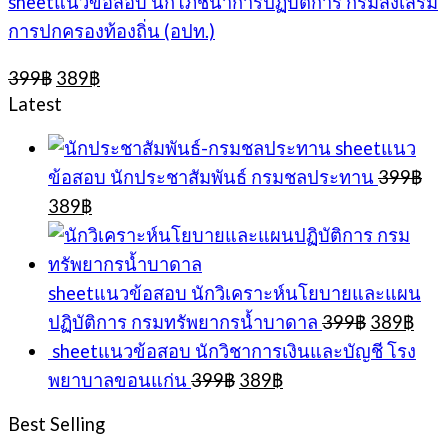
sheetแนวข้อสอบ นักโภชนาการปฏิบัติการ กรมส่งเสริม
การปกครองท้องถิ่น (อปท.)
Original
Current
399
฿
389
฿
price
price
Latest
was:
is:
399฿.
389฿.
sheetแนว
ข้อสอบ นักประชาสัมพันธ์ กรมชลประทาน
399
฿
Original
Current
389
฿
price
price
was:
is:
399฿.
389฿.
sheetแนวข้อสอบ นักวิเคราะห์นโยบายและแผน
Original
Cur
ปฏิบัติการ กรมทรัพยากรน้ำบาดาล
399
฿
389
฿
price
pric
sheetแนวข้อสอบ นักวิชาการเงินและบัญชี โรง
was:
is:
Original
Current
พยาบาลขอนแก่น
399
฿
389
฿
399฿.
389
price
price
was:
is:
Best Selling
399฿.
389฿.