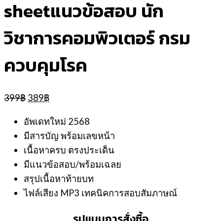
sheetแนวข้อสอบ นัก
วิชาการคอมพิวเตอร์ กรม
ควบคุมโรค
Original
Current
399
฿
389
฿
price
price
was:
is:
อัพเดทใหม่ 2568
399฿.
389฿.
มีสารบัญ พร้อมเลขหน้า
เนื้อหาครบ ตรงประเด็น
มีแนวข้อสอบ/พร้อมเฉลย
สรุปเนื้อหาท้ายบท
ไฟล์เสียง MP3 เทคนิคการสอบสัมภาษณ์
รูปแบบการสั่งซื้อ