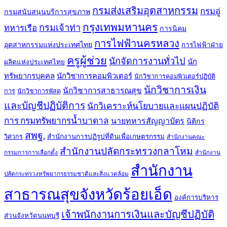
กรมส่งเสริมอุตสาหกรรม
กรมอู่
กรมสนับสนุนบริการสุขภาพ
กรุงเทพมหานคร
กรมเจ้าท่า
ทหารเรือ
การนิคม
การไฟฟ้านครหลวง
อุตสาหกรรมแห่งประเทศไทย
การไฟฟ้าฝ่าย
ครูผู้ช่วย
นักจัดการงานทั่วไป
นัก
ผลิตแห่งประเทศไทย
ทรัพยากรบุคคล
นักวิชาการคอมพิวเตอร์
นักวิชาการคอมพิวเตอร์ปฏิบัติ
นักวิชาการเงิน
นักวิชาการสาธารณสุข
การ
นักวิชาการพัสดุ
และบัญชีปฏิบัติการ
นักวิเคราะห์นโยบายและแผนปฏิบัติ
การ กรมทรัพยากรน้ำบาดาล
นายทหารสัญญาบัตร
นิติกร
สพฐ.
สำนักงานการปฏิรูปที่ดินเพื่อเกษตรกรรม
วิศวกร
สำนักงานคณะ
สำนักงานปลัดกระทรวงกลาโหม
กรรมการการเลือกตั้ง
สำนักงาน
สำนักงาน
ปลัดกระทรวงทรัพยากรธรรมชาติและสิ่งแวดล้อม
สาธารณสุขจังหวัดร้อยเอ็ด
องค์การบริหาร
เจ้าพนักงานการเงินและบัญชีปฏิบัติ
ส่วนจังหวัดนนทบุรี