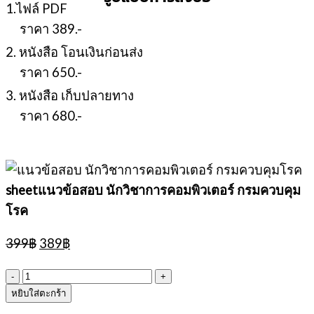
1.ไฟล์ PDF
ราคา 389.-
2. หนังสือ โอนเงินก่อนส่ง
ราคา 650.-
3. หนังสือ เก็บปลายทาง
ราคา 680.-
sheetแนวข้อสอบ นักวิชาการคอมพิวเตอร์ กรมควบคุม
โรค
Original
Current
399
฿
389
฿
price
price
was:
is:
จำนวน
399฿.
389฿.
หยิบใส่ตะกร้า
sheetแนว