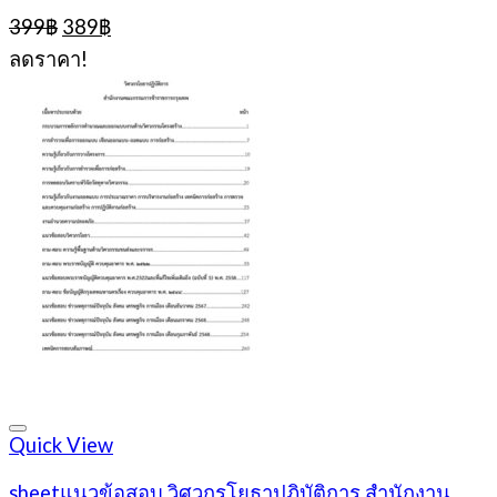
Original
Current
399
฿
389
฿
price
price
ลดราคา!
was:
is:
399฿.
389฿.
Quick View
sheetแนวข้อสอบ วิศวกรโยธาปฏิบัติการ สำนักงาน