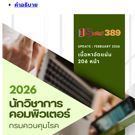
ข้อสอบ
คำอธิบาย
นัก
วิชาการ
คอมพิวเตอร์
กรม
ควบคุม
โรค
ชิ้น