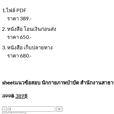
1.ไฟล์ PDF
ราคา 389.-
2. หนังสือ โอนเงินก่อนส่ง
ราคา 650.-
3. หนังสือ เก็บปลายทาง
ราคา 680.-
sheetแนวข้อสอบ นักกายภาพบำบัด สำนักงานสาธา
Original
Current
399
฿
389
฿
price
price
was:
is:
จำนวน
399฿.
389฿.