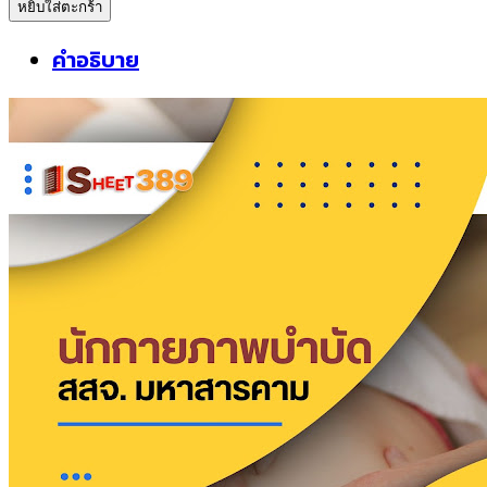
หยิบใส่ตะกร้า
sheetแนว
ข้อสอบ
คำอธิบาย
นัก
กายภาพบำบัด
สำนักงาน
สาธารณสุข
จังหวัด
มหาสารคาม
ชิ้น