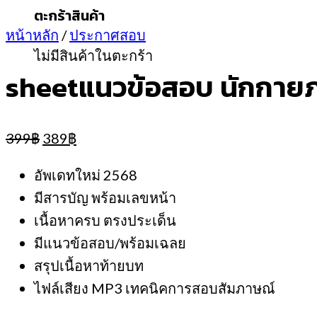
ตะกร้าสินค้า
หน้าหลัก
/
ประกาศสอบ
ไม่มีสินค้าในตะกร้า
sheetแนวข้อสอบ นักกาย
Original
Current
399
฿
389
฿
price
price
was:
is:
อัพเดทใหม่ 2568
399฿.
389฿.
มีสารบัญ พร้อมเลขหน้า
เนื้อหาครบ ตรงประเด็น
มีแนวข้อสอบ/พร้อมเฉลย
สรุปเนื้อหาท้ายบท
ไฟล์เสียง MP3 เทคนิคการสอบสัมภาษณ์