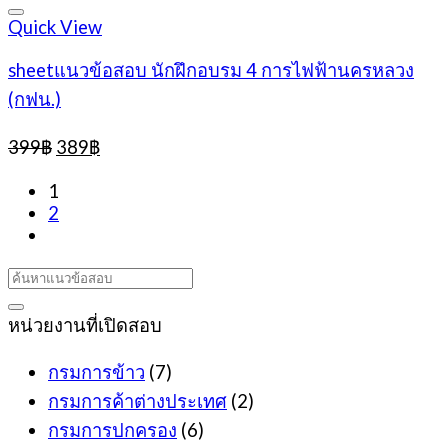
Quick View
sheetแนวข้อสอบ นักฝึกอบรม 4 การไฟฟ้านครหลวง
(กฟน.)
Original
Current
399
฿
389
฿
price
price
was:
is:
1
399฿.
389฿.
2
หน่วยงานที่เปิดสอบ
กรมการข้าว
(7)
กรมการค้าต่างประเทศ
(2)
กรมการปกครอง
(6)