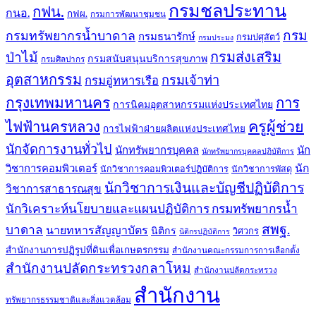
กรมชลประทาน
กฟน.
กนอ.
กฟผ.
กรมการพัฒนาชุมชน
กรม
กรมทรัพยากรน้ำบาดาล
กรมธนารักษ์
กรมปศุสัตว์
กรมประมง
กรมส่งเสริม
ป่าไม้
กรมสนับสนุนบริการสุขภาพ
กรมศิลปากร
อุตสาหกรรม
กรมเจ้าท่า
กรมอู่ทหารเรือ
กรุงเทพมหานคร
การ
การนิคมอุตสาหกรรมแห่งประเทศไทย
ครูผู้ช่วย
ไฟฟ้านครหลวง
การไฟฟ้าฝ่ายผลิตแห่งประเทศไทย
นักจัดการงานทั่วไป
นักทรัพยากรบุคคล
นัก
นักทรัพยากรบุคคลปฏิบัติการ
วิชาการคอมพิวเตอร์
นัก
นักวิชาการคอมพิวเตอร์ปฏิบัติการ
นักวิชาการพัสดุ
นักวิชาการเงินและบัญชีปฏิบัติการ
วิชาการสาธารณสุข
นักวิเคราะห์นโยบายและแผนปฏิบัติการ กรมทรัพยากรน้ำ
สพฐ.
บาดาล
นายทหารสัญญาบัตร
นิติกร
วิศวกร
นิติกรปฏิบัติการ
สำนักงานการปฏิรูปที่ดินเพื่อเกษตรกรรม
สำนักงานคณะกรรมการการเลือกตั้ง
สำนักงานปลัดกระทรวงกลาโหม
สำนักงานปลัดกระทรวง
สำนักงาน
ทรัพยากรธรรมชาติและสิ่งแวดล้อม