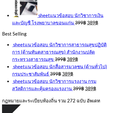
399฿.
389
sheetแนวข้อสอบ นักวิชาการเงิน
Original
Curren
และบัญชี โรงพยาบาลขอนแก่น
399
฿
389
฿
price
price
was:
is:
Best Selling
399฿.
389฿.
sheetแนวข้อสอบ นักวิชาการสาธารณสุขปฏิบัติ
การ (ด้านทันตสาธารณสุข) สำนักงานปลัด
Original
Current
กระทรวงสาธารณสุข
399
฿
389
฿
price
price
sheetแนวข้อสอบ นักสื่อสารมวลชน (ด้านทั่วไป)
was:
is:
Original
Current
กรมประชาสัมพันธ์
399
฿
389
฿
399฿.
389฿.
price
price
sheetแนวข้อสอบ นักวิชาการแรงงาน กรม
was:
is:
Original
Current
สวัสดิการและคุ้มครองแรงงาน
399
฿
389
฿
399฿.
389฿.
price
price
was:
is:
กฎหมายและระเบียบท้องถิ่น รวม 272 ฉบับ อัพเดท
399฿.
389฿.