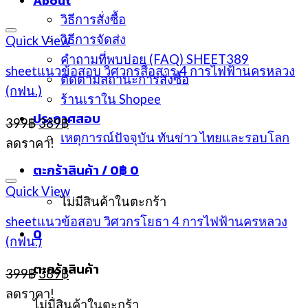
About
วิธีการสั่งซื้อ
วิธีการจัดส่ง
Quick View
คำถามที่พบบ่อย (FAQ) SHEET389
sheetแนวข้อสอบ วิศวกรสื่อสาร 4 การไฟฟ้านครหลวง
ติดตามสถานะการสั่งซื้อ
(กฟน.)
ร้านเราใน Shopee
ประกาศสอบ
Original
Current
399
฿
389
฿
price
price
เหตุการณ์ปัจจุบัน ทันข่าว ไทยและรอบโลก
ลดราคา!
was:
is:
399฿.
389฿.
ตะกร้าสินค้า /
0
฿
0
Quick View
ไม่มีสินค้าในตะกร้า
sheetแนวข้อสอบ วิศวกรโยธา 4 การไฟฟ้านครหลวง
0
(กฟน.)
ตะกร้าสินค้า
Original
Current
399
฿
389
฿
price
price
ลดราคา!
was:
is:
ไม่มีสินค้าในตะกร้า