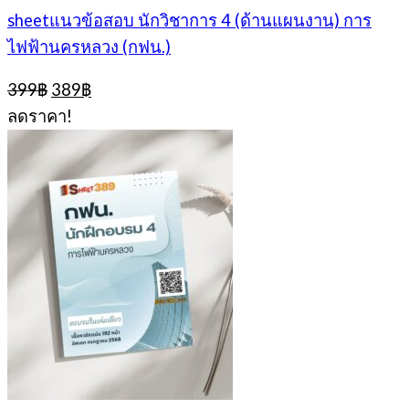
sheetแนวข้อสอบ นักวิชาการ 4 (ด้านแผนงาน) การ
ไฟฟ้านครหลวง (กฟน.)
Original
Current
399
฿
389
฿
price
price
ลดราคา!
was:
is:
399฿.
389฿.