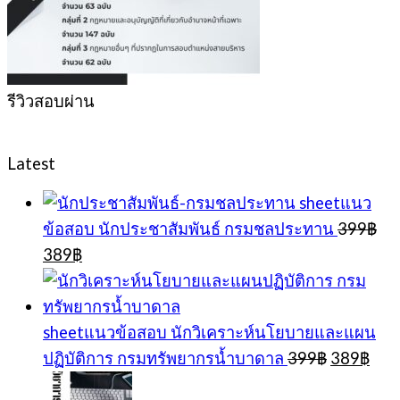
รีวิวสอบผ่าน
Latest
sheetแนว
ข้อสอบ นักประชาสัมพันธ์ กรมชลประทาน
399
฿
Original
Current
389
฿
price
price
was:
is:
399฿.
389฿.
sheetแนวข้อสอบ นักวิเคราะห์นโยบายและแผน
Original
Cur
ปฏิบัติการ กรมทรัพยากรน้ำบาดาล
399
฿
389
฿
price
pric
was:
is: