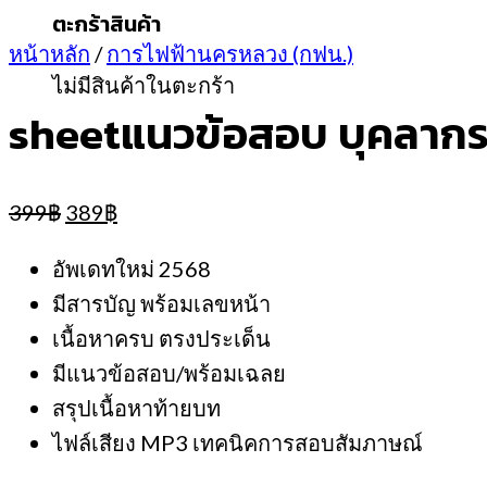
ตะกร้าสินค้า
หน้าหลัก
/
การไฟฟ้านครหลวง (กฟน.)
ไม่มีสินค้าในตะกร้า
sheetแนวข้อสอบ บุคลากร
Original
Current
399
฿
389
฿
price
price
was:
is:
อัพเดทใหม่ 2568
399฿.
389฿.
มีสารบัญ พร้อมเลขหน้า
เนื้อหาครบ ตรงประเด็น
มีแนวข้อสอบ/พร้อมเฉลย
สรุปเนื้อหาท้ายบท
ไฟล์เสียง MP3 เทคนิคการสอบสัมภาษณ์