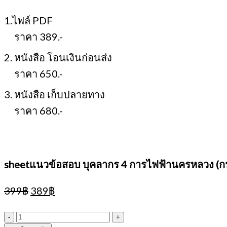
1.ไฟล์ PDF
ราคา 389.-
2. หนังสือ โอนเงินก่อนส่ง
ราคา 650.-
3. หนังสือ เก็บปลายทาง
ราคา 680.-
sheetแนวข้อสอบ บุคลากร 4 การไฟฟ้านครหลวง (ก
Original
Current
399
฿
389
฿
price
price
was:
is:
จำนวน
399฿.
389฿.