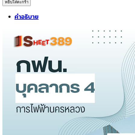
หยิบใส่ตะกร้า
sheetแนว
ข้อสอบ
คำอธิบาย
บุคลากร
4
การ
ไฟฟ้า
นครหลวง
(กฟน.)
ชิ้น