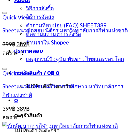
About
วิธีการสั่งซื้อ
วิธีการจัดส่ง
Quick View
คำถามที่พบบ่อย (FAQ) SHEET389
Sheetแนวข้อสอบ นิติกร มหาวิทยาลัยการกีฬาแห่งชาติ
ติดตามสถานะการสั่งซื้อ
ร้านเราใน Shopee
Original
Current
399
฿
389
฿
price
price
ประกาศสอบ
ลดราคา!
was:
is:
เหตุการณ์ปัจจุบัน ทันข่าว ไทยและรอบโลก
399฿.
389฿.
ตะกร้าสินค้า /
0
฿
0
Quick View
Sheetแนวข้อสอบ นักวิชาการศึกษา มหาวิทยาลัยการ
ไม่มีสินค้าในตะกร้า
กีฬาแห่งชาติ
0
Original
Current
399
฿
389
฿
price
price
ตะกร้าสินค้า
ลดราคา!
was:
is:
399฿.
389฿.
ไม่มีสินค้าในตะกร้า