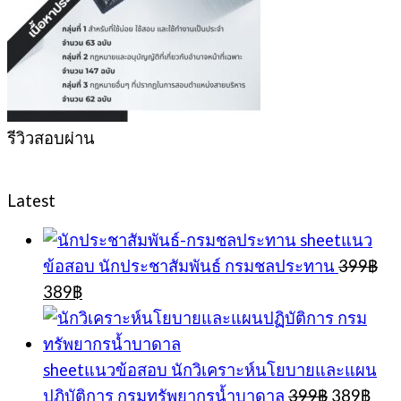
รีวิวสอบผ่าน
Latest
sheetแนว
ข้อสอบ นักประชาสัมพันธ์ กรมชลประทาน
399
฿
Original
Current
389
฿
price
price
was:
is:
399฿.
389฿.
sheetแนวข้อสอบ นักวิเคราะห์นโยบายและแผน
Original
Cur
ปฏิบัติการ กรมทรัพยากรน้ำบาดาล
399
฿
389
฿