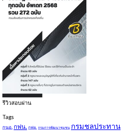
รีวิวสอบผ่าน
Tags
กรมชลประทาน
กฟน.
กนอ.
กฟผ.
กรมการพัฒนาชุมชน