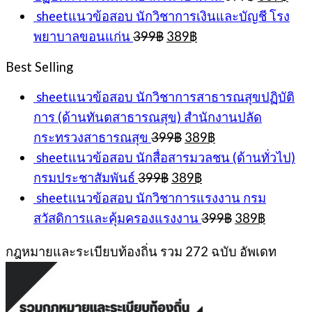
price
pric
sheetแนวข้อสอบ นักวิชาการเงินและบัญชี โรง
was:
is:
Original
Current
พยาบาลขอนแก่น
399
฿
389
฿
399฿.
389
price
price
was:
is:
Best Selling
399฿.
389฿.
sheetแนวข้อสอบ นักวิชาการสาธารณสุขปฏิบัติ
การ (ด้านทันตสาธารณสุข) สำนักงานปลัด
Original
Current
กระทรวงสาธารณสุข
399
฿
389
฿
price
price
sheetแนวข้อสอบ นักสื่อสารมวลชน (ด้านทั่วไป)
was:
is:
Original
Current
กรมประชาสัมพันธ์
399
฿
389
฿
399฿.
389฿.
price
price
sheetแนวข้อสอบ นักวิชาการแรงงาน กรม
was:
is:
Original
Current
สวัสดิการและคุ้มครองแรงงาน
399
฿
389
฿
399฿.
389฿.
price
price
was:
is:
กฎหมายและระเบียบท้องถิ่น รวม 272 ฉบับ อัพเดท
399฿.
389฿.