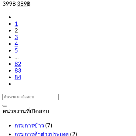
Original
Current
399
฿
389
฿
price
price
was:
is:
399฿.
389฿.
1
2
3
4
5
…
82
83
84
หน่วยงานที่เปิดสอบ
กรมการข้าว
(7)
กรมการค้าต่างประเทศ
(2)