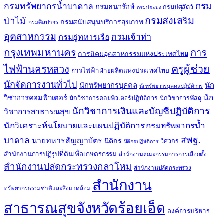
กรม
กรมทรัพยากรน้ำบาดาล
กรมธนารักษ์
กรมปศุสัตว์
กรมประมง
กรมส่งเสริม
ป่าไม้
กรมสนับสนุนบริการสุขภาพ
กรมศิลปากร
อุตสาหกรรม
กรมเจ้าท่า
กรมอู่ทหารเรือ
กรุงเทพมหานคร
การ
การนิคมอุตสาหกรรมแห่งประเทศไทย
ครูผู้ช่วย
ไฟฟ้านครหลวง
การไฟฟ้าฝ่ายผลิตแห่งประเทศไทย
นักจัดการงานทั่วไป
นักทรัพยากรบุคคล
นัก
นักทรัพยากรบุคคลปฏิบัติการ
วิชาการคอมพิวเตอร์
นัก
นักวิชาการคอมพิวเตอร์ปฏิบัติการ
นักวิชาการพัสดุ
นักวิชาการเงินและบัญชีปฏิบัติการ
วิชาการสาธารณสุข
นักวิเคราะห์นโยบายและแผนปฏิบัติการ กรมทรัพยากรน้ำ
สพฐ.
บาดาล
นายทหารสัญญาบัตร
นิติกร
วิศวกร
นิติกรปฏิบัติการ
สำนักงานการปฏิรูปที่ดินเพื่อเกษตรกรรม
สำนักงานคณะกรรมการการเลือกตั้ง
สำนักงานปลัดกระทรวงกลาโหม
สำนักงานปลัดกระทรวง
สำนักงาน
ทรัพยากรธรรมชาติและสิ่งแวดล้อม
สาธารณสุขจังหวัดร้อยเอ็ด
องค์การบริหาร