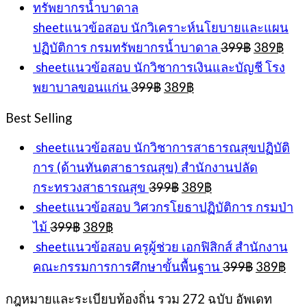
399฿.
389฿.
sheetแนวข้อสอบ นักวิเคราะห์นโยบายและแผน
Original
Cur
ปฏิบัติการ กรมทรัพยากรน้ำบาดาล
399
฿
389
฿
price
pric
sheetแนวข้อสอบ นักวิชาการเงินและบัญชี โรง
was:
is:
Original
Current
พยาบาลขอนแก่น
399
฿
389
฿
399฿.
389
price
price
was:
is:
Best Selling
399฿.
389฿.
sheetแนวข้อสอบ นักวิชาการสาธารณสุขปฏิบัติ
การ (ด้านทันตสาธารณสุข) สำนักงานปลัด
Original
Current
กระทรวงสาธารณสุข
399
฿
389
฿
price
price
sheetแนวข้อสอบ วิศวกรโยธาปฏิบัติการ กรมป่า
was:
is:
Original
Current
ไม้
399
฿
389
฿
399฿.
389฿.
price
price
sheetแนวข้อสอบ ครูผู้ช่วย เอกฟิสิกส์ สำนักงาน
was:
is:
Original
Cur
คณะกรรมการการศึกษาขั้นพื้นฐาน
399
฿
389
฿
399฿.
389฿.
price
pri
was:
is:
กฎหมายและระเบียบท้องถิ่น รวม 272 ฉบับ อัพเดท