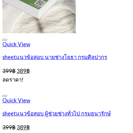
Quick View
sheetแนวข้อสอบ นายช่างโยธา กรมศิลปากร
Original
Current
399
฿
389
฿
price
price
ลดราคา!
was:
is:
399฿.
389฿.
Quick View
sheetแนวข้อสอบ ผู้ช่วยช่างทั่วไป กรมธนารักษ์
Original
Current
399
฿
389
฿
price
price