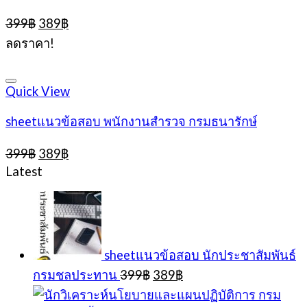
Original
Current
399
฿
389
฿
price
price
ลดราคา!
was:
is:
399฿.
389฿.
Quick View
sheetแนวข้อสอบ พนักงานสำรวจ กรมธนารักษ์
Original
Current
399
฿
389
฿
price
price
Latest
was:
is:
399฿.
389฿.
sheetแนวข้อสอบ นักประชาสัมพันธ์
Original
Current
กรมชลประทาน
399
฿
389
฿
price
price
was:
is: