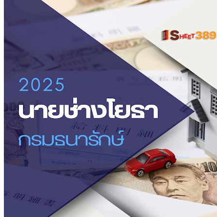
ช่าง
โยธา
กรม
ธนารักษ์
ชิ้น