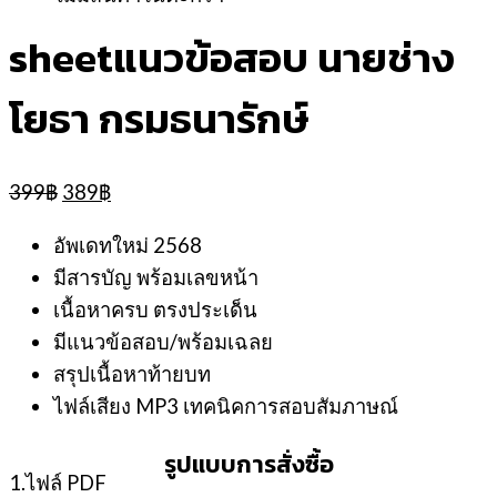
sheetแนวข้อสอบ นายช่าง
โยธา กรมธนารักษ์
Original
Current
399
฿
389
฿
price
price
was:
is:
อัพเดทใหม่ 2568
399฿.
389฿.
มีสารบัญ พร้อมเลขหน้า
เนื้อหาครบ ตรงประเด็น
มีแนวข้อสอบ/พร้อมเฉลย
สรุปเนื้อหาท้ายบท
ไฟล์เสียง MP3 เทคนิคการสอบสัมภาษณ์
รูปแบบการสั่งซื้อ
1.ไฟล์ PDF