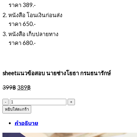
ราคา 389.-
2. หนังสือ โอนเงินก่อนส่ง
ราคา 650.-
3. หนังสือ เก็บปลายทาง
ราคา 680.-
sheetแนวข้อสอบ นายช่างโยธา กรมธนารักษ์
Original
Current
399
฿
389
฿
price
price
was:
is:
จำนวน
399฿.
389฿.
หยิบใส่ตะกร้า
sheetแนว
ข้อสอบ
คำอธิบาย
นาย