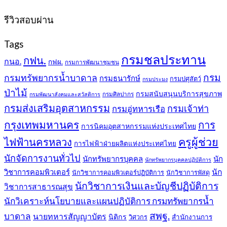
399฿.
389
รีวิวสอบผ่าน
Tags
กรมชลประทาน
กฟน.
กนอ.
กฟผ.
กรมการพัฒนาชุมชน
กรม
กรมทรัพยากรน้ำบาดาล
กรมธนารักษ์
กรมปศุสัตว์
กรมประมง
ป่าไม้
กรมสนับสนุนบริการสุขภาพ
กรมศิลปากร
กรมพัฒนาสังคมและสวัสดิการ
กรมส่งเสริมอุตสาหกรรม
กรมเจ้าท่า
กรมอู่ทหารเรือ
กรุงเทพมหานคร
การ
การนิคมอุตสาหกรรมแห่งประเทศไทย
ครูผู้ช่วย
ไฟฟ้านครหลวง
การไฟฟ้าฝ่ายผลิตแห่งประเทศไทย
นักจัดการงานทั่วไป
นักทรัพยากรบุคคล
นัก
นักทรัพยากรบุคคลปฏิบัติการ
วิชาการคอมพิวเตอร์
นัก
นักวิชาการคอมพิวเตอร์ปฏิบัติการ
นักวิชาการพัสดุ
นักวิชาการเงินและบัญชีปฏิบัติการ
วิชาการสาธารณสุข
นักวิเคราะห์นโยบายและแผนปฏิบัติการ กรมทรัพยากรน้ำ
สพฐ.
บาดาล
นายทหารสัญญาบัตร
นิติกร
สำนักงานการ
วิศวกร