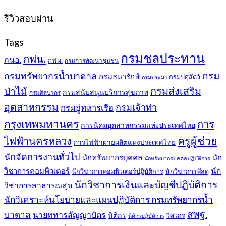
399฿.
389฿.
รีวิวสอบผ่าน
Tags
กรมชลประทาน
กฟน.
กนอ.
กฟผ.
กรมการพัฒนาชุมชน
กรม
กรมทรัพยากรน้ำบาดาล
กรมธนารักษ์
กรมปศุสัตว์
กรมประมง
กรมส่งเสริม
ป่าไม้
กรมสนับสนุนบริการสุขภาพ
กรมศิลปากร
อุตสาหกรรม
กรมเจ้าท่า
กรมอู่ทหารเรือ
กรุงเทพมหานคร
การ
การนิคมอุตสาหกรรมแห่งประเทศไทย
ครูผู้ช่วย
ไฟฟ้านครหลวง
การไฟฟ้าฝ่ายผลิตแห่งประเทศไทย
นักจัดการงานทั่วไป
นักทรัพยากรบุคคล
นัก
นักทรัพยากรบุคคลปฏิบัติการ
วิชาการคอมพิวเตอร์
นัก
นักวิชาการคอมพิวเตอร์ปฏิบัติการ
นักวิชาการพัสดุ
นักวิชาการเงินและบัญชีปฏิบัติการ
วิชาการสาธารณสุข
นักวิเคราะห์นโยบายและแผนปฏิบัติการ กรมทรัพยากรน้ำ
สพฐ.
บาดาล
นายทหารสัญญาบัตร
นิติกร
วิศวกร
นิติกรปฏิบัติการ