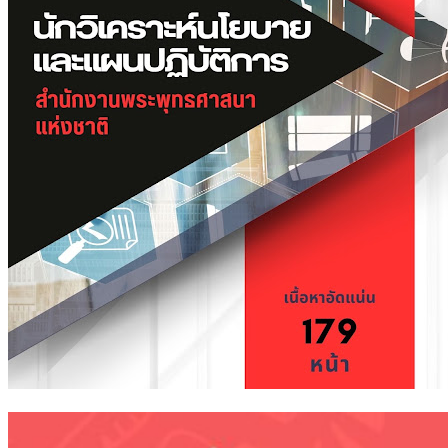
แห่ง
ชาติ
ชิ้น