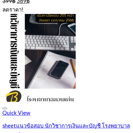
399
฿
389
฿
price
price
ลดราคา!
was:
is:
399฿.
389฿.
Quick View
sheetแนวข้อสอบ นักวิชาการเงินและบัญชี โรงพยาบาล