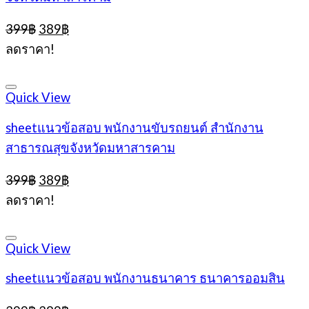
Original
Current
399
฿
389
฿
price
price
ลดราคา!
was:
is:
399฿.
389฿.
Quick View
sheetแนวข้อสอบ พนักงานขับรถยนต์ สำนักงาน
สาธารณสุขจังหวัดมหาสารคาม
Original
Current
399
฿
389
฿
price
price
ลดราคา!
was:
is:
399฿.
389฿.
Quick View
sheetแนวข้อสอบ พนักงานธนาคาร ธนาคารออมสิน
Original
Current