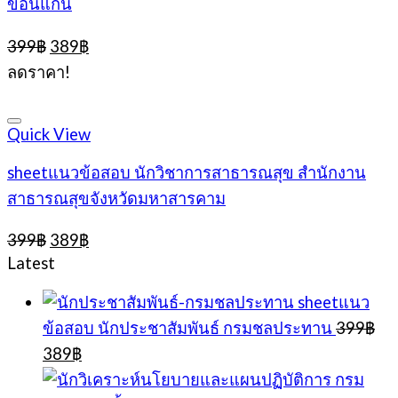
ขอนแก่น
Original
Current
399
฿
389
฿
price
price
ลดราคา!
was:
is:
399฿.
389฿.
Quick View
sheetแนวข้อสอบ นักวิชาการสาธารณสุข สำนักงาน
สาธารณสุขจังหวัดมหาสารคาม
Original
Current
399
฿
389
฿
price
price
Latest
was:
is:
399฿.
389฿.
sheetแนว
ข้อสอบ นักประชาสัมพันธ์ กรมชลประทาน
399
฿
Original
Current
389
฿
price
price
was:
is: