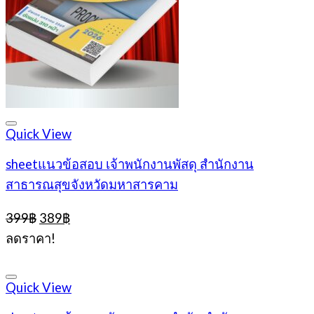
Quick View
sheetแนวข้อสอบ เจ้าพนักงานพัสดุ สำนักงาน
สาธารณสุขจังหวัดมหาสารคาม
Original
Current
399
฿
389
฿
price
price
ลดราคา!
was:
is:
399฿.
389฿.
Quick View