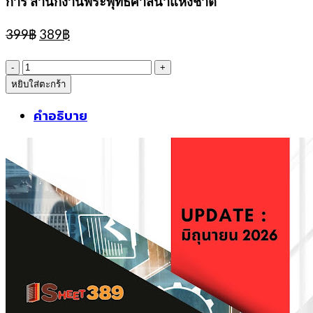
การ สำนักงานพระพุทธศาสนาแห่งชาติ
Original
Current
399
฿
389
฿
price
price
was:
is:
จำนวน
399฿.
389฿.
หยิบใส่ตะกร้า
sheetแนว
ข้อสอบ
คำอธิบาย
นัก
วิเคราะห์
นโยบาย
และ
แผน
ปฏิบัติ
การ
สำนักงาน
พระพุทธ
ศาสนา