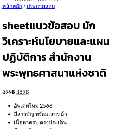
หน้าหลัก
/
ประกาศสอบ
sheetแนวข้อสอบ นัก
วิเคราะห์นโยบายและแผน
ปฏิบัติการ สำนักงาน
พระพุทธศาสนาแห่งชาติ
Original
Current
399
฿
389
฿
price
price
was:
is:
อัพเดทใหม่ 2568
399฿.
389฿.
มีสารบัญ พร้อมเลขหน้า
เนื้อหาครบ ตรงประเด็น