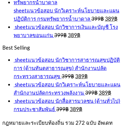
399฿.
389฿.
sheetแนวข้อสอบ นักวิเคราะห์นโยบายและแผน
Original
Cur
ปฏิบัติการ กรมทรัพยากรน้ำบาดาล
399
฿
389
฿
price
pric
sheetแนวข้อสอบ นักวิชาการเงินและบัญชี โรง
was:
is:
Original
Current
พยาบาลขอนแก่น
399
฿
389
฿
399฿.
389
price
price
was:
is:
Best Selling
399฿.
389฿.
sheetแนวข้อสอบ นักวิชาการสาธารณสุขปฏิบัติ
การ (ด้านทันตสาธารณสุข) สำนักงานปลัด
Original
Current
กระทรวงสาธารณสุข
399
฿
389
฿
price
price
sheetแนวข้อสอบ นักวิเคราะห์นโยบายและแผน
was:
is:
Original
Curren
สำนักงานปลัดกระทรวงพลังงาน
399
฿
389
฿
399฿.
389฿.
price
price
sheetแนวข้อสอบ นักสื่อสารมวลชน (ด้านทั่วไป)
was:
is:
Original
Current
กรมประชาสัมพันธ์
399
฿
389
฿
399฿.
389฿.
price
price
was:
is:
กฎหมายและระเบียบท้องถิ่น รวม 272 ฉบับ อัพเดท