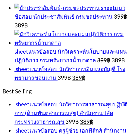
399฿.
389฿.
sheetแนว
ข้อสอบ นักประชาสัมพันธ์ กรมชลประทาน
399
฿
Original
Current
389
฿
price
price
was:
is:
399฿.
389฿.
sheetแนวข้อสอบ นักวิเคราะห์นโยบายและแผน
Original
Cur
ปฏิบัติการ กรมทรัพยากรน้ำบาดาล
399
฿
389
฿
price
pric
sheetแนวข้อสอบ นักวิชาการเงินและบัญชี โรง
was:
is:
Original
Current
พยาบาลขอนแก่น
399
฿
389
฿
399฿.
389
price
price
was:
is:
Best Selling
399฿.
389฿.
sheetแนวข้อสอบ นักวิชาการสาธารณสุขปฏิบัติ
การ (ด้านทันตสาธารณสุข) สำนักงานปลัด
Original
Current
กระทรวงสาธารณสุข
399
฿
389
฿
price
price
sheetแนวข้อสอบ ครูผู้ช่วย เอกฟิสิกส์ สำนักงาน
was:
is: