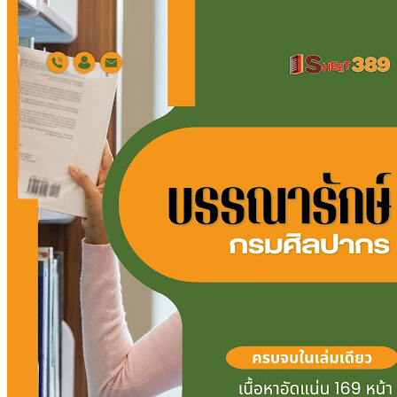
กรม
ศิลปากร
ชิ้น