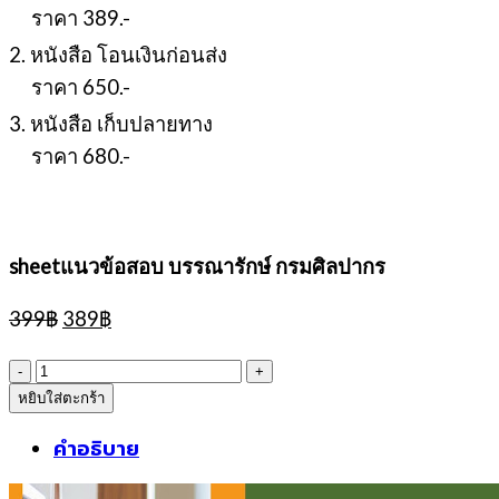
ราคา 389.-
2. หนังสือ โอนเงินก่อนส่ง
ราคา 650.-
3. หนังสือ เก็บปลายทาง
ราคา 680.-
sheetแนวข้อสอบ บรรณารักษ์ กรมศิลปากร
Original
Current
399
฿
389
฿
price
price
was:
is:
จำนวน
399฿.
389฿.
หยิบใส่ตะกร้า
sheetแนว
ข้อสอบ
คำอธิบาย
บรรณารักษ์