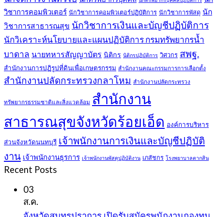
วิชาการคอมพิวเตอร์
นัก
นักวิชาการคอมพิวเตอร์ปฏิบัติการ
นักวิชาการพัสดุ
นักวิชาการเงินและบัญชีปฏิบัติการ
วิชาการสาธารณสุข
นักวิเคราะห์นโยบายและแผนปฏิบัติการ กรมทรัพยากรน้ำ
สพฐ.
บาดาล
นายทหารสัญญาบัตร
นิติกร
วิศวกร
นิติกรปฏิบัติการ
สำนักงานการปฏิรูปที่ดินเพื่อเกษตรกรรม
สำนักงานคณะกรรมการการเลือกตั้ง
สำนักงานปลัดกระทรวงกลาโหม
สำนักงานปลัดกระทรวง
สำนักงาน
ทรัพยากรธรรมชาติและสิ่งแวดล้อม
สาธารณสุขจังหวัดร้อยเอ็ด
องค์การบริหาร
เจ้าพนักงานการเงินและบัญชีปฏิบัติ
ส่วนจังหวัดนนทบุรี
งาน
เจ้าพนักงานธุรการ
เภสัชกร
เจ้าพนักงานพัสดุปฏิบัติงาน
โรงพยาบาลตากสิน
Recent Posts
03
ส.ค.
จังหวัดสมุทรปราการ เปิดรับสมัครพนักงานกองทุน