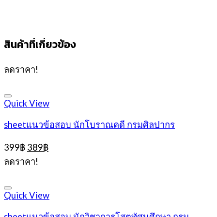
สินค้าที่เกี่ยวข้อง
ลดราคา!
Quick View
sheetแนวข้อสอบ นักโบราณคดี กรมศิลปากร
Original
Current
399
฿
389
฿
price
price
ลดราคา!
was:
is:
399฿.
389฿.
Quick View
sheetแนวข้อสอบ นักวิชาการโสตทัศนศึกษา กรม