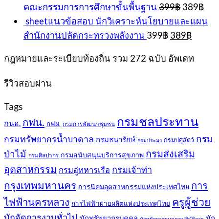
Original
Cur
คณะกรรมการการศึกษาขั้นพื้นฐาน
399
฿
389
฿
399฿.
389฿.
price
pri
sheetแนวข้อสอบ นักวิเคราะห์นโยบายและแผน
was:
is:
Original
Curren
สำนักงานปลัดกระทรวงพลังงาน
399
฿
389
฿
399฿.
389
price
price
was:
is:
กฎหมายและระเบียบท้องถิ่น รวม 272 ฉบับ อัพเดท
399฿.
389฿.
รีวิวสอบผ่าน
Tags
กรมชลประทาน
กฟน.
กนอ.
กฟผ.
กรมการพัฒนาชุมชน
กรม
กรมทรัพยากรน้ำบาดาล
กรมธนารักษ์
กรมปศุสัตว์
กรมประมง
กรมส่งเสริม
ป่าไม้
กรมสนับสนุนบริการสุขภาพ
กรมศิลปากร
อุตสาหกรรม
กรมเจ้าท่า
กรมอู่ทหารเรือ
กรุงเทพมหานคร
การ
การนิคมอุตสาหกรรมแห่งประเทศไทย
ครูผู้ช่วย
ไฟฟ้านครหลวง
การไฟฟ้าฝ่ายผลิตแห่งประเทศไทย
นักจัดการงานทั่วไป
นักทรัพยากรบุคคล
นัก
นักทรัพยากรบุคคลปฏิบัติการ