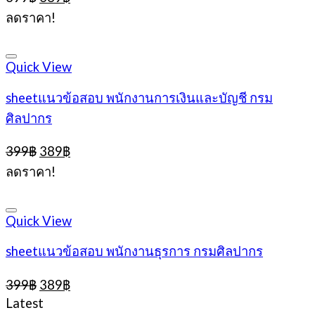
price
price
ลดราคา!
was:
is:
399฿.
389฿.
Quick View
sheetแนวข้อสอบ พนักงานการเงินและบัญชี กรม
ศิลปากร
Original
Current
399
฿
389
฿
price
price
ลดราคา!
was:
is:
399฿.
389฿.
Quick View
sheetแนวข้อสอบ พนักงานธุรการ กรมศิลปากร
Original
Current
399
฿
389
฿
price
price
Latest
was:
is: