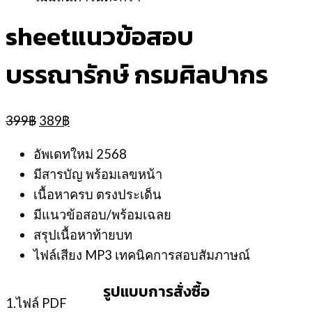
sheetแนวข้อสอบ
บรรณารักษ์ กรมศิลปากร
Original
Current
399
฿
389
฿
price
price
was:
is:
อัพเดทใหม่ 2568
399฿.
389฿.
มีสารบัญ พร้อมเลขหน้า
เนื้อหาครบ ตรงประเด็น
มีแนวข้อสอบ/พร้อมเฉลย
สรุปเนื้อหาท้ายบท
ไฟล์เสียง MP3 เทคนิคการสอบสัมภาษณ์
รูปแบบการสั่งซื้อ
1.ไฟล์ PDF