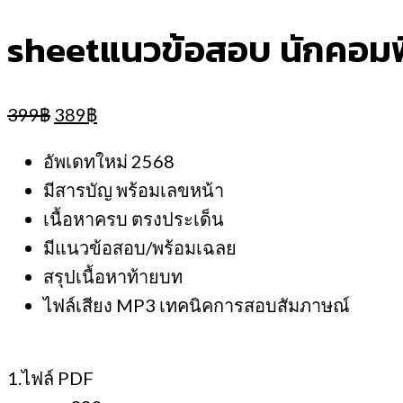
sheetแนวข้อสอบ นักคอมพิ
Original
Current
399
฿
389
฿
price
price
was:
is:
อัพเดทใหม่ 2568
399฿.
389฿.
มีสารบัญ พร้อมเลขหน้า
เนื้อหาครบ ตรงประเด็น
มีแนวข้อสอบ/พร้อมเฉลย
สรุปเนื้อหาท้ายบท
ไฟล์เสียง MP3 เทคนิคการสอบสัมภาษณ์
1.ไฟล์ PDF