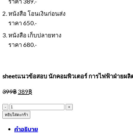
ราคา 389.-
2. หนังสือ โอนเงินก่อนส่ง
ราคา 650.-
3. หนังสือ เก็บปลายทาง
ราคา 680.-
sheetแนวข้อสอบ นักคอมพิวเตอร์ การไฟฟ้าฝ่ายผล
Original
Current
399
฿
389
฿
price
price
was:
is:
จำนวน
399฿.
389฿.
หยิบใส่ตะกร้า
sheetแนว
ข้อสอบ
คำอธิบาย