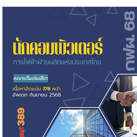
นัก
คอมพิวเตอร์
การ
ไฟฟ้า
ฝ่าย
ผลิต
แห่ง
ประเทศไทย
ชิ้น