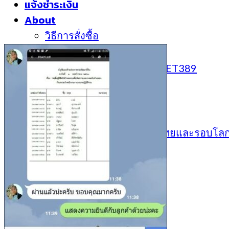
แจ้งชำระเงิน
About
วิธีการสั่งซื้อ
วิธีการจัดส่ง
คำถามที่พบบ่อย (FAQ) SHEET389
ติดตามสถานะการสั่งซื้อ
ร้านเราใน Shopee
ประกาศสอบ
เหตุการณ์ปัจจุบัน ทันข่าว ไทยและรอบโล
ตะกร้าสินค้า /
0
฿
0
ไม่มีสินค้าในตะกร้า
0