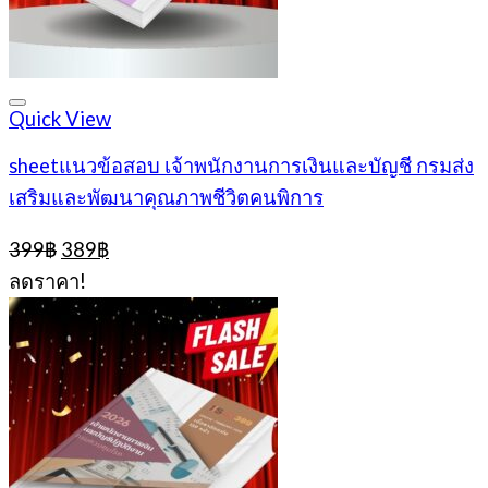
Quick View
sheetแนวข้อสอบ เจ้าพนักงานการเงินและบัญชี กรมส่ง
เสริมและพัฒนาคุณภาพชีวิตคนพิการ
Original
Current
399
฿
389
฿
price
price
ลดราคา!
was:
is:
399฿.
389฿.