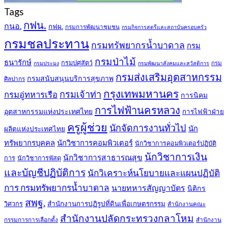
Tags
กฟน.
กนอ.
กฟผ.
กรมการพัฒนาชุมชน
กรมกิจการสตรีและสถาบันครอบครัว
กรมชลประทาน
กรมทรัพยากรน้ำบาดาล
กรม
กรมป่าไม้
ธนารักษ์
กรมปศุสัตว์
กรม
กรมประมง
กรมพัฒนาสังคมและสวัสดิการ
กรมส่งเสริมอุตสาหกรรม
กรมสนับสนุนบริการสุขภาพ
ศิลปากร
กรุงเทพมหานคร
กรมเจ้าท่า
กรมอู่ทหารเรือ
การนิคม
การไฟฟ้านครหลวง
อุตสาหกรรมแห่งประเทศไทย
การไฟฟ้าฝ่าย
ครูผู้ช่วย
นักจัดการงานทั่วไป
นัก
ผลิตแห่งประเทศไทย
ทรัพยากรบุคคล
นักวิชาการคอมพิวเตอร์
นักวิชาการคอมพิวเตอร์ปฏิบัติ
นักวิชาการเงิน
นักวิชาการสาธารณสุข
การ
นักวิชาการพัสดุ
และบัญชีปฏิบัติการ
นักวิเคราะห์นโยบายและแผนปฏิบัติ
การ กรมทรัพยากรน้ำบาดาล
นายทหารสัญญาบัตร
นิติกร
สพฐ.
สำนักงานการปฏิรูปที่ดินเพื่อเกษตรกรรม
วิศวกร
สำนักงานคณะ
สำนักงานปลัดกระทรวงกลาโหม
กรรมการการเลือกตั้ง
สำนักงาน