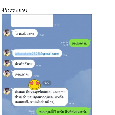
399฿.
389฿.
รีวิวสอบผ่าน