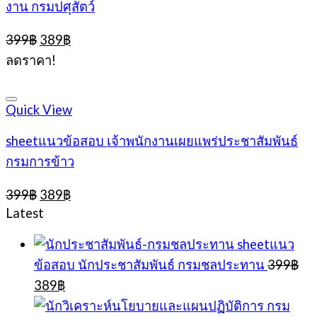
งาน กรมปศุสัตว์
Original
Current
399
฿
389
฿
price
price
ลดราคา!
was:
is:
399฿.
389฿.
Quick View
sheetแนวข้อสอบ เจ้าพนักงานเผยแพร่ประชาสัมพันธ์
กรมการข้าว
Original
Current
399
฿
389
฿
price
price
Latest
was:
is:
399฿.
389฿.
sheetแนว
ข้อสอบ นักประชาสัมพันธ์ กรมชลประทาน
399
฿
Original
Current
389
฿
price
price
was:
is: