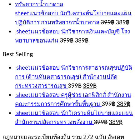
399฿.
389฿.
sheetแนวข้อสอบ นักวิเคราะห์นโยบายและแผน
Original
Cur
ปฏิบัติการ กรมทรัพยากรน้ำบาดาล
399
฿
389
฿
price
pric
sheetแนวข้อสอบ นักวิชาการเงินและบัญชี โรง
was:
is:
Original
Current
พยาบาลขอนแก่น
399
฿
389
฿
399฿.
389
price
price
was:
is:
Best Selling
399฿.
389฿.
sheetแนวข้อสอบ นักวิชาการสาธารณสุขปฏิบัติ
การ (ด้านทันตสาธารณสุข) สำนักงานปลัด
Original
Current
กระทรวงสาธารณสุข
399
฿
389
฿
price
price
sheetแนวข้อสอบ ครูผู้ช่วย เอกฟิสิกส์ สำนักงาน
was:
is:
Original
Cur
คณะกรรมการการศึกษาขั้นพื้นฐาน
399
฿
389
฿
399฿.
389฿.
price
pri
sheetแนวข้อสอบ นักวิเคราะห์นโยบายและแผน
was:
is:
Original
Curren
สำนักงานปลัดกระทรวงพลังงาน
399
฿
389
฿
399฿.
389
price
price
was:
is:
กฎหมายและระเบียบท้องถิ่น รวม 272 ฉบับ อัพเดท