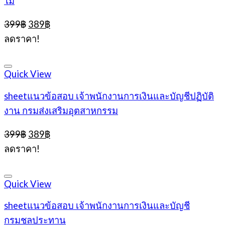
ไม้
Original
Current
399
฿
389
฿
price
price
ลดราคา!
was:
is:
399฿.
389฿.
Quick View
sheetแนวข้อสอบ เจ้าพนักงานการเงินและบัญชีปฏิบัติ
งาน กรมส่งเสริมอุตสาหกรรม
Original
Current
399
฿
389
฿
price
price
ลดราคา!
was:
is:
399฿.
389฿.
Quick View
sheetแนวข้อสอบ เจ้าพนักงานการเงินและบัญชี
กรมชลประทาน