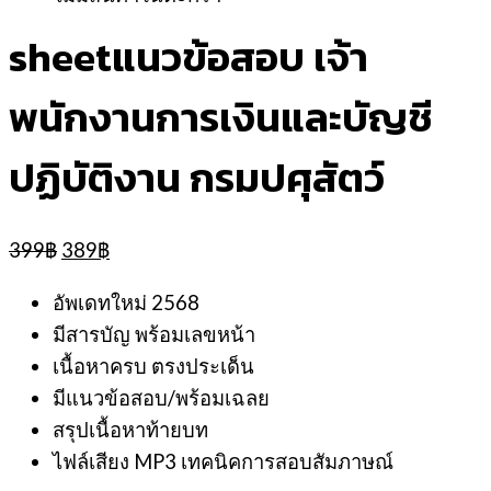
sheetแนวข้อสอบ เจ้า
พนักงานการเงินและบัญชี
ปฏิบัติงาน กรมปศุสัตว์
Original
Current
399
฿
389
฿
price
price
was:
is:
อัพเดทใหม่ 2568
399฿.
389฿.
มีสารบัญ พร้อมเลขหน้า
เนื้อหาครบ ตรงประเด็น
มีแนวข้อสอบ/พร้อมเฉลย
สรุปเนื้อหาท้ายบท
ไฟล์เสียง MP3 เทคนิคการสอบสัมภาษณ์