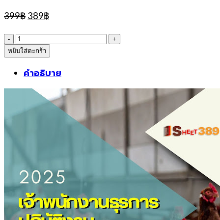
Original
Current
399
฿
389
฿
price
price
was:
is:
จำนวน
399฿.
389฿.
หยิบใส่ตะกร้า
sheetแนว
ข้อสอบ
คำอธิบาย
เจ้า
พนักงาน
การ
เงิน
และ
บัญชี
ปฏิบัติ
งาน
กรม
ปศุสัตว์