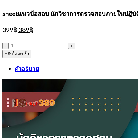
sheetแนวข้อสอบ นักวิชาการตรวจสอบภายในปฏิบัต
Original
Current
399
฿
389
฿
price
price
was:
is:
จำนวน
399฿.
389฿.
หยิบใส่ตะกร้า
sheetแนว
ข้อสอบ
คำอธิบาย
นัก
วิชาการ
ตรวจ
สอบ
ภายใน
ปฏิบัติ
การ