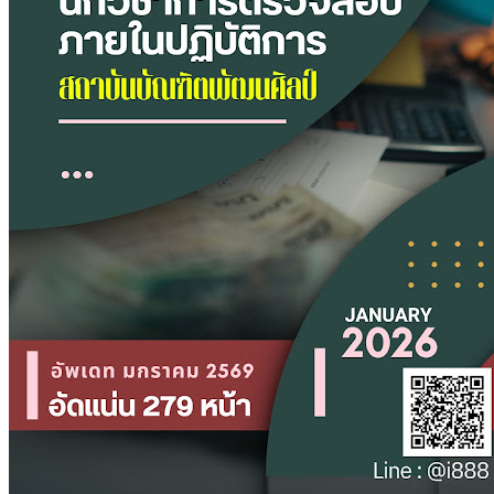
สถาบัน
บัณฑิต
พัฒน
ศิลป์
ชิ้น