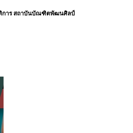
ิการ สถาบันบัณฑิตพัฒนศิลป์