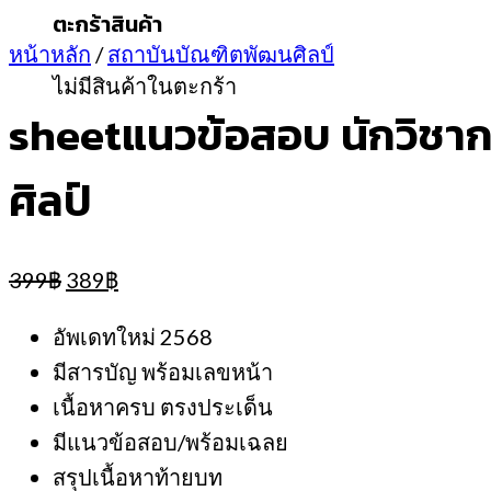
ตะกร้าสินค้า
หน้าหลัก
/
สถาบันบัณฑิตพัฒนศิลป์
ไม่มีสินค้าในตะกร้า
sheetแนวข้อสอบ นักวิชา
ศิลป์
Original
Current
399
฿
389
฿
price
price
was:
is:
อัพเดทใหม่ 2568
399฿.
389฿.
มีสารบัญ พร้อมเลขหน้า
เนื้อหาครบ ตรงประเด็น
มีแนวข้อสอบ/พร้อมเฉลย
สรุปเนื้อหาท้ายบท