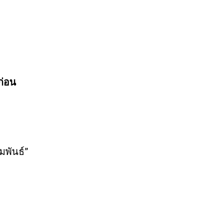
ก่อน
มพันธ์”