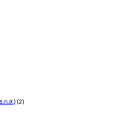
.ก.ส.)
(2)