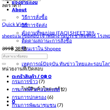
แจ้งชำระเงิน
ลดราคา!
About
วิธีการสั่งซื้อ
Quick View
วิธีการจัดส่ง
คำถามที่พบบ่อย (FAQ) SHEET389
sheetแนวข้อสอบ เจ้าพนักงานประชาสัมพันธ์ โรง
ติดตามสถานะการสั่งซื้อ
Original
Current
399
฿
389
ร้านเราใน Shopee
฿
price
price
ประกาศสอบ
was:
is:
เหตุการณ์ปัจจุบัน ทันข่าว ไทยและรอบโล
399฿.
389฿.
หน่วยงานที่เปิดสอบ
ตะกร้าสินค้า /
0
฿
0
กรมการข้าว
(7)
ไม่มีสินค้าในตะกร้า
กรมการค้าต่างประเทศ
(2)
กรมการปกครอง
(6)
0
กรมการพัฒนาชุมชน
(7)