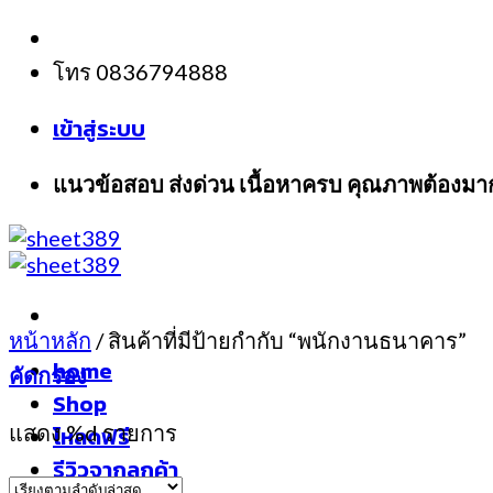
Skip
to
โทร 0836794888
content
เข้าสู่ระบบ
แนวข้อสอบ ส่งด่วน เนื้อหาครบ คุณภาพต้องมา
หน้าหลัก
/
สินค้าที่มีป้ายกำกับ “พนักงานธนาคาร”
home
คัดกรอง
Shop
แสดง %d รายการ
โหลดฟรี
รีวิวจากลูกค้า