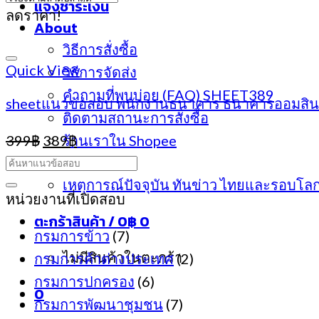
แจ้งชำระเงิน
ลดราคา!
About
วิธีการสั่งซื้อ
Quick View
วิธีการจัดส่ง
คำถามที่พบบ่อย (FAQ) SHEET389
sheetแนวข้อสอบ พนักงานธนาคาร ธนาคารออมสิน
ติดตามสถานะการสั่งซื้อ
Original
Current
399
฿
389
ร้านเราใน Shopee
฿
price
price
ประกาศสอบ
was:
is:
เหตุการณ์ปัจจุบัน ทันข่าว ไทยและรอบโล
399฿.
389฿.
หน่วยงานที่เปิดสอบ
ตะกร้าสินค้า /
0
฿
0
กรมการข้าว
(7)
ไม่มีสินค้าในตะกร้า
กรมการค้าต่างประเทศ
(2)
กรมการปกครอง
(6)
0
กรมการพัฒนาชุมชน
(7)