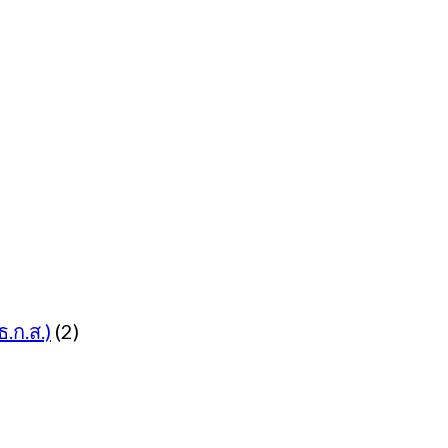
.ก.ส.)
(2)