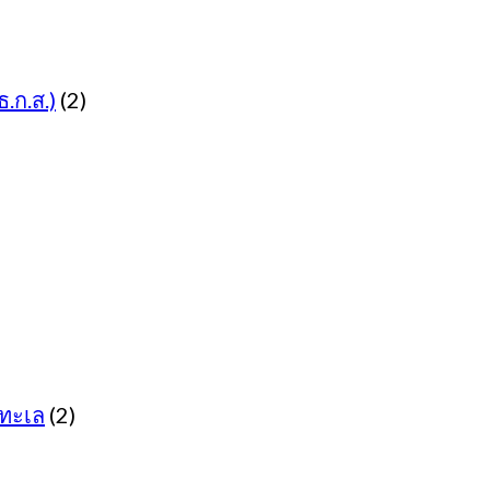
.ก.ส.)
(2)
ทะเล
(2)