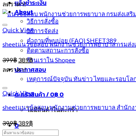
แจ้งชำระเงิน
ลดราคา!
About
วิธีการสั่งซื้อ
Quick View
วิธีการจัดส่ง
คำถามที่พบบ่อย (FAQ) SHEET389
sheetแนวข้อสอบ พนักงานช่วยการพยาบาล กรมส่ง
ติดตามสถานะการสั่งซื้อ
Original
Current
399
฿
389
ร้านเราใน Shopee
฿
price
price
ประกาศสอบ
ลดราคา!
was:
is:
เหตุการณ์ปัจจุบัน ทันข่าว ไทยและรอบโล
399฿.
389฿.
Quick View
ตะกร้าสินค้า /
0
฿
0
sheetแนวข้อสอบ พนักงานช่วยการพยาบาล สำนัก
ไม่มีสินค้าในตะกร้า
Original
Current
399
฿
389
฿
0
price
price